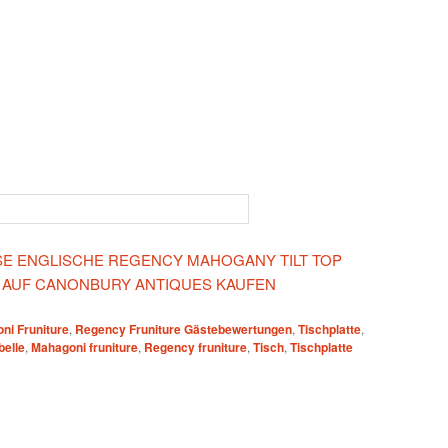
IESE ENGLISCHE REGENCY MAHOGANY TILT TOP
 AUF CANONBURY ANTIQUES KAUFEN
ni Fruniture
,
Regency Fruniture Gästebewertungen
,
Tischplatte
,
belle
,
Mahagoni fruniture
,
Regency fruniture
,
Tisch
,
Tischplatte