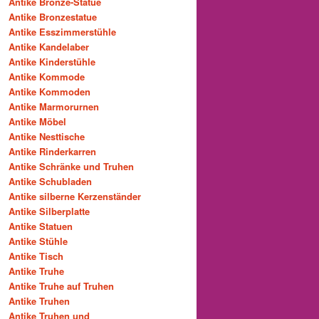
Antike Bronze-Statue
Antike Bronzestatue
Antike Esszimmerstühle
Antike Kandelaber
Antike Kinderstühle
Antike Kommode
Antike Kommoden
Antike Marmorurnen
Antike Möbel
Antike Nesttische
Antike Rinderkarren
Antike Schränke und Truhen
Antike Schubladen
Antike silberne Kerzenständer
Antike Silberplatte
Antike Statuen
Antike Stühle
Antike Tisch
Antike Truhe
Antike Truhe auf Truhen
Antike Truhen
Antike Truhen und