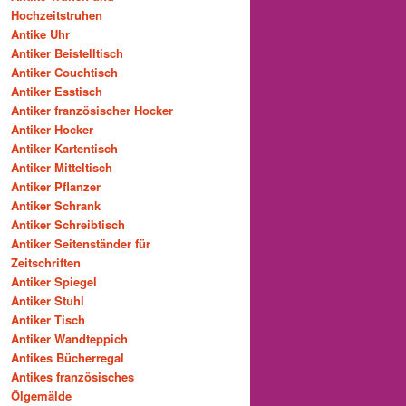
Hochzeitstruhen
Antike Uhr
Antiker Beistelltisch
Antiker Couchtisch
Antiker Esstisch
Antiker französischer Hocker
Antiker Hocker
Antiker Kartentisch
Antiker Mitteltisch
Antiker Pflanzer
Antiker Schrank
Antiker Schreibtisch
Antiker Seitenständer für
Zeitschriften
Antiker Spiegel
Antiker Stuhl
Antiker Tisch
Antiker Wandteppich
Antikes Bücherregal
Antikes französisches
Ölgemälde