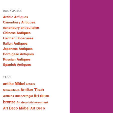
BOOKMARKS
Arabic Antiques
Canonbury Antiques
canonbury antiquitaten
Chinese Antiques
German Bookcases
Italian Antiques
Japanese Antiques
Portugese Antiques
Russian Antiques
Spanish Antiques
TAGS
antike Möbel
antiker
Antiker Tisch
Schreibtisch
Art deco
Antikes Bücherregal
bronze
Art deco bücherschrank
Art Deco Möbel
Art Deco