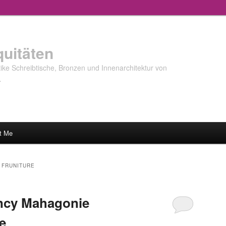
quitäten
ke Schreibtische, Bronzen und Innenarchitektur von
…
t Me
 FRUNITURE
ncy Mahagonie
e