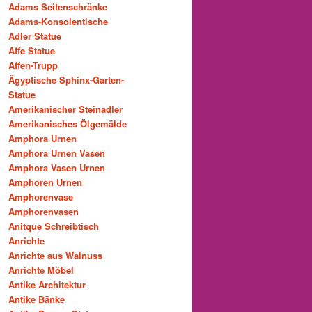
Adams Seitenschränke
Adams-Konsolentische
Adler Statue
Affe Statue
Affen-Trupp
Ägyptische Sphinx-Garten-
Statue
Amerikanischer Steinadler
Amerikanisches Ölgemälde
Amphora Urnen
Amphora Urnen Vasen
Amphora Vasen Urnen
Amphoren Urnen
Amphorenvase
Amphorenvasen
Anitque Schreibtisch
Anrichte
Anrichte aus Walnuss
Anrichte Möbel
Antike Architektur
Antike Bänke