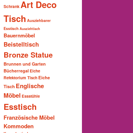
Art Deco
Schrank
Tisch
Ausziehbarer
Esstisch
Ausziehtisch
Bauernmöbel
Beistelltisch
Bronze Statue
Brunnen und Garten
Bücherregal
Eiche
Eiche
Refektorium Tisch
Englische
Tisch
Möbel
Essstühle
Esstisch
Französische Möbel
Kommoden