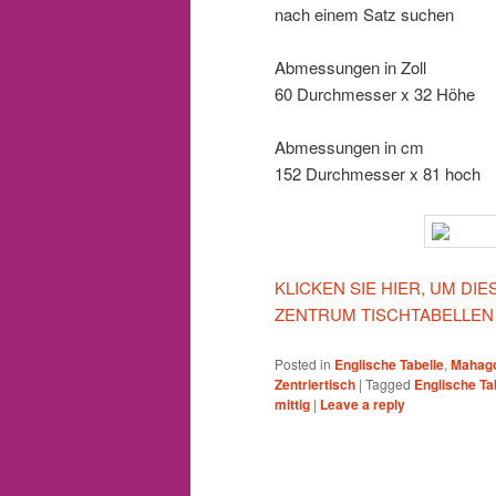
nach einem Satz suchen
Abmessungen in Zoll
60 Durchmesser x 32 Höhe
Abmessungen in cm
152 Durchmesser x 81 hoch
KLICKEN SIE HIER, UM D
ZENTRUM TISCHTABELLEN
Posted in
Englische Tabelle
,
Mahago
Zentriertisch
|
Tagged
Englische Ta
mittig
|
Leave a reply