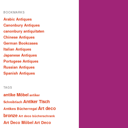
BOOKMARKS
Arabic Antiques
Canonbury Antiques
canonbury antiquitaten
Chinese Antiques
German Bookcases
Italian Antiques
Japanese Antiques
Portugese Antiques
Russian Antiques
Spanish Antiques
TAGS
antike Möbel
antiker
Antiker Tisch
Schreibtisch
Art deco
Antikes Bücherregal
bronze
Art deco bücherschrank
Art Deco Möbel
Art Deco