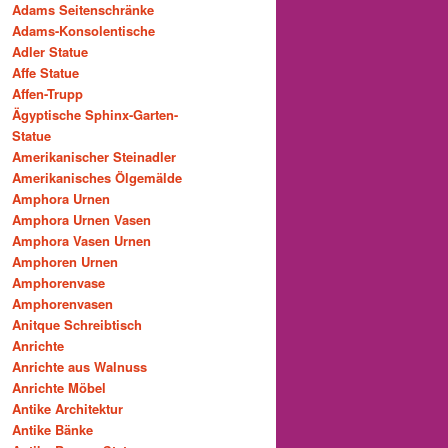
Adams Seitenschränke
Adams-Konsolentische
Adler Statue
Affe Statue
Affen-Trupp
Ägyptische Sphinx-Garten-
Statue
Amerikanischer Steinadler
Amerikanisches Ölgemälde
Amphora Urnen
Amphora Urnen Vasen
Amphora Vasen Urnen
Amphoren Urnen
Amphorenvase
Amphorenvasen
Anitque Schreibtisch
Anrichte
Anrichte aus Walnuss
Anrichte Möbel
Antike Architektur
Antike Bänke