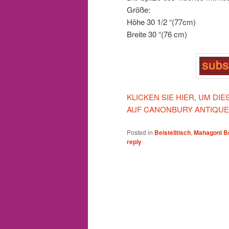
Größe:
Höhe 30 1/2 “(77cm)
Breite 30 “(76 cm)
KLICKEN SIE HIER, UM D
AUF CANONBURY ANTIQUE
Posted in
Beistelltisch
,
Mahagoni Be
reply