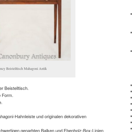
ncy Beistelltisch Mahagoni Antik
Beistelltisch.
e Form.
e.
hagoni-Hahnleiste und originalen dekorativen
chwertigen genarbten Balken und Ebenholz-Box-Linien