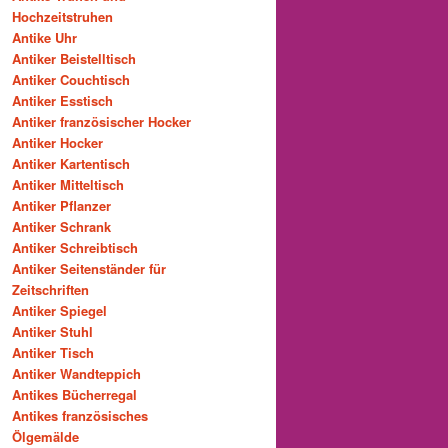
Hochzeitstruhen
Antike Uhr
Antiker Beistelltisch
Antiker Couchtisch
Antiker Esstisch
Antiker französischer Hocker
Antiker Hocker
Antiker Kartentisch
Antiker Mitteltisch
Antiker Pflanzer
Antiker Schrank
Antiker Schreibtisch
Antiker Seitenständer für
Zeitschriften
Antiker Spiegel
Antiker Stuhl
Antiker Tisch
Antiker Wandteppich
Antikes Bücherregal
Antikes französisches
Ölgemälde