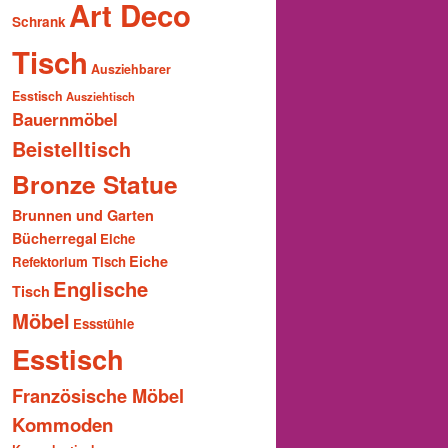
Art Deco
Schrank
Tisch
Ausziehbarer
Esstisch
Ausziehtisch
Bauernmöbel
Beistelltisch
Bronze Statue
Brunnen und Garten
Bücherregal
Eiche
Eiche
Refektorium Tisch
Englische
Tisch
Möbel
Essstühle
Esstisch
Französische Möbel
Kommoden