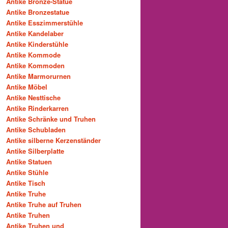
Antike Bronze-Statue
Antike Bronzestatue
Antike Esszimmerstühle
Antike Kandelaber
Antike Kinderstühle
Antike Kommode
Antike Kommoden
Antike Marmorurnen
Antike Möbel
Antike Nesttische
Antike Rinderkarren
Antike Schränke und Truhen
Antike Schubladen
Antike silberne Kerzenständer
Antike Silberplatte
Antike Statuen
Antike Stühle
Antike Tisch
Antike Truhe
Antike Truhe auf Truhen
Antike Truhen
Antike Truhen und