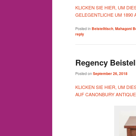
KLICKEN SIE HIER, UM DI
GELEGENTLICHE UM 1890 
Posted in
Beistelltisch
,
Mahagoni Be
reply
Regency Beistel
Posted on
September 26, 2018
KLICKEN SIE HIER, UM D
AUF CANONBURY ANTIQUE