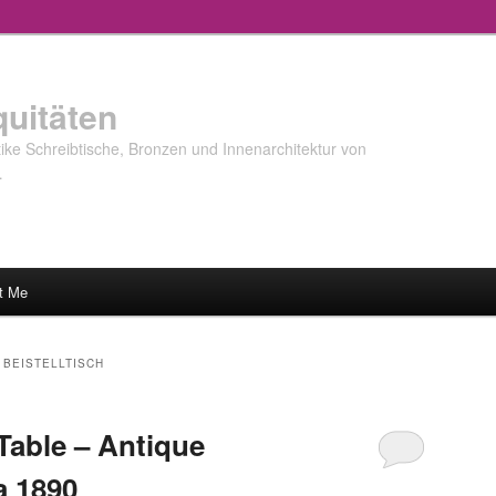
quitäten
ke Schreibtische, Bronzen und Innenarchitektur von
…
t Me
 BEISTELLTISCH
able – Antique
a 1890