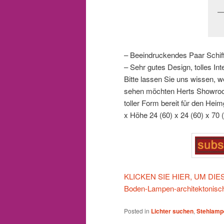
– Beeindruckendes Paar Schif
– Sehr gutes Design, tolles In
Bitte lassen Sie uns wissen, 
sehen möchten Herts Showroom
toller Form bereit für den Heim
x Höhe 24 (60) x 24 (60) x 70 
KLICKEN SIE HIER, UM DIESES
Boden-Lampen-architekton
Posted in
Lichter suchen
,
Stehlamp