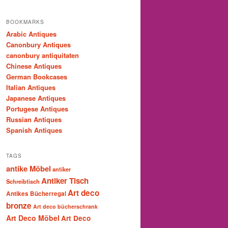
BOOKMARKS
Arabic Antiques
Canonbury Antiques
canonbury antiquitaten
Chinese Antiques
German Bookcases
Italian Antiques
Japanese Antiques
Portugese Antiques
Russian Antiques
Spanish Antiques
TAGS
antike Möbel
antiker
Antiker Tisch
Schreibtisch
Art deco
Antikes Bücherregal
bronze
Art deco bücherschrank
Art Deco Möbel
Art Deco