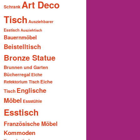
Art Deco
Schrank
Tisch
Ausziehbarer
Esstisch
Ausziehtisch
Bauernmöbel
Beistelltisch
Bronze Statue
Brunnen und Garten
Bücherregal
Eiche
Eiche
Refektorium Tisch
Englische
Tisch
Möbel
Essstühle
Esstisch
Französische Möbel
Kommoden