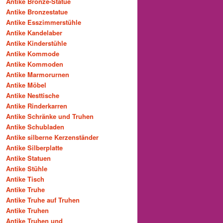
Antike Bronze-Statue
Antike Bronzestatue
Antike Esszimmerstühle
Antike Kandelaber
Antike Kinderstühle
Antike Kommode
Antike Kommoden
Antike Marmorurnen
Antike Möbel
Antike Nesttische
Antike Rinderkarren
Antike Schränke und Truhen
Antike Schubladen
Antike silberne Kerzenständer
Antike Silberplatte
Antike Statuen
Antike Stühle
Antike Tisch
Antike Truhe
Antike Truhe auf Truhen
Antike Truhen
Antike Truhen und