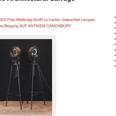
 Paar-Weltkrieg-Schiff zu kaufen, beleuchtet Lampen-
ische Bergung AUF ANTIKEM CANONBURY