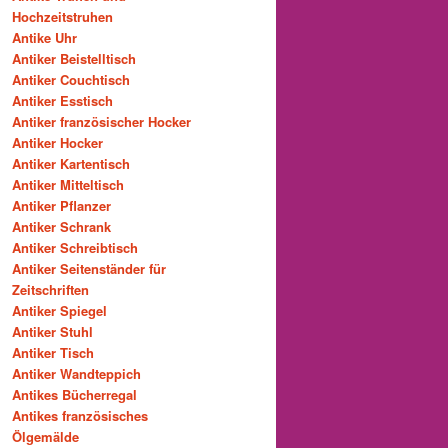
Hochzeitstruhen
Antike Uhr
Antiker Beistelltisch
Antiker Couchtisch
Antiker Esstisch
Antiker französischer Hocker
Antiker Hocker
Antiker Kartentisch
Antiker Mitteltisch
Antiker Pflanzer
Antiker Schrank
Antiker Schreibtisch
Antiker Seitenständer für
Zeitschriften
Antiker Spiegel
Antiker Stuhl
Antiker Tisch
Antiker Wandteppich
Antikes Bücherregal
Antikes französisches
Ölgemälde