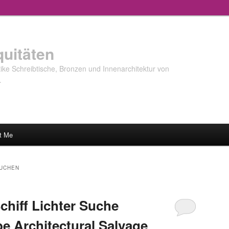
quitäten
ke Schreibtische, Bronzen und Innenarchitektur von
…
t Me
SUCHEN
chiff Lichter Suche
 Architectural Salvage