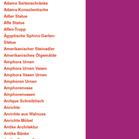
Adams Seitenschränke
Adams-Konsolentische
Adler Statue
Affe Statue
Affen-Trupp
Ägyptische Sphinx-Garten-
Statue
Amerikanischer Steinadler
Amerikanisches Ölgemälde
Amphora Urnen
Amphora Urnen Vasen
Amphora Vasen Urnen
Amphoren Urnen
Amphorenvase
Amphorenvasen
Anitque Schreibtisch
Anrichte
Anrichte aus Walnuss
Anrichte Möbel
Antike Architektur
Antike Bänke