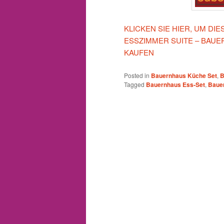
KLICKEN SIE HIER, UM D
ESSZIMMER SUITE – BAU
KAUFEN
Posted in
Bauernhaus Küche Set
,
B
Tagged
Bauernhaus Ess-Set
,
Baue