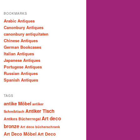
BOOKMARKS
Arabic Antiques
Canonbury Antiques
canonbury antiquitaten
Chinese Antiques
German Bookcases
Italian Antiques
Japanese Antiques
Portugese Antiques
Russian Antiques
Spanish Antiques
TAGS
antike Möbel
antiker
Antiker Tisch
Schreibtisch
Art deco
Antikes Bücherregal
bronze
Art deco bücherschrank
Art Deco Möbel
Art Deco