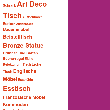
Art Deco
Schrank
Tisch
Ausziehbarer
Esstisch
Ausziehtisch
Bauernmöbel
Beistelltisch
Bronze Statue
Brunnen und Garten
Bücherregal
Eiche
Eiche
Refektorium Tisch
Englische
Tisch
Möbel
Essstühle
Esstisch
Französische Möbel
Kommoden