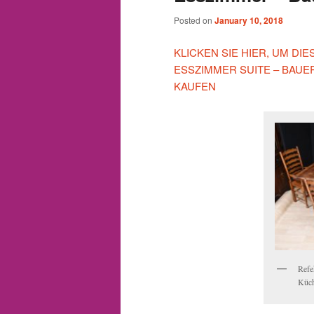
Posted on
January 10, 2018
KLICKEN SIE HIER, UM D
ESSZIMMER SUITE – BAU
KAUFEN
Refe
Küch