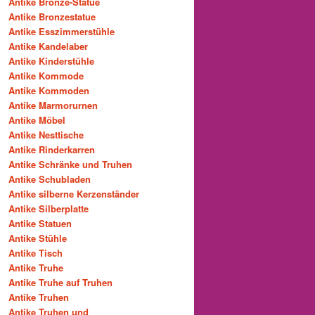
Antike Bronze-Statue
Antike Bronzestatue
Antike Esszimmerstühle
Antike Kandelaber
Antike Kinderstühle
Antike Kommode
Antike Kommoden
Antike Marmorurnen
Antike Möbel
Antike Nesttische
Antike Rinderkarren
Antike Schränke und Truhen
Antike Schubladen
Antike silberne Kerzenständer
Antike Silberplatte
Antike Statuen
Antike Stühle
Antike Tisch
Antike Truhe
Antike Truhe auf Truhen
Antike Truhen
Antike Truhen und