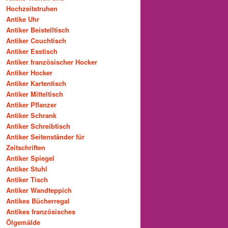
Hochzeitstruhen
Antike Uhr
Antiker Beistelltisch
Antiker Couchtisch
Antiker Esstisch
Antiker französischer Hocker
Antiker Hocker
Antiker Kartentisch
Antiker Mitteltisch
Antiker Pflanzer
Antiker Schrank
Antiker Schreibtisch
Antiker Seitenständer für
Zeitschriften
Antiker Spiegel
Antiker Stuhl
Antiker Tisch
Antiker Wandteppich
Antikes Bücherregal
Antikes französisches
Ölgemälde