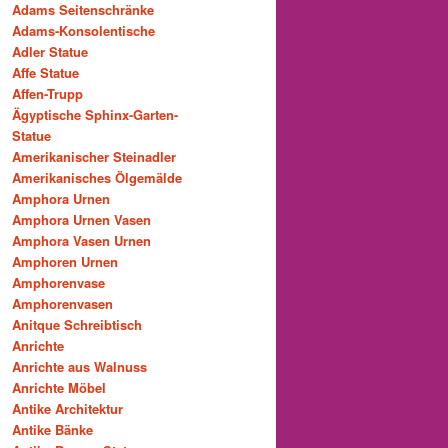
Adams Seitenschränke
Adams-Konsolentische
Adler Statue
Affe Statue
Affen-Trupp
Ägyptische Sphinx-Garten-
Statue
Amerikanischer Steinadler
Amerikanisches Ölgemälde
Amphora Urnen
Amphora Urnen Vasen
Amphora Vasen Urnen
Amphoren Urnen
Amphorenvase
Amphorenvasen
Anitque Schreibtisch
Anrichte
Anrichte aus Walnuss
Anrichte Möbel
Antike Architektur
Antike Bänke