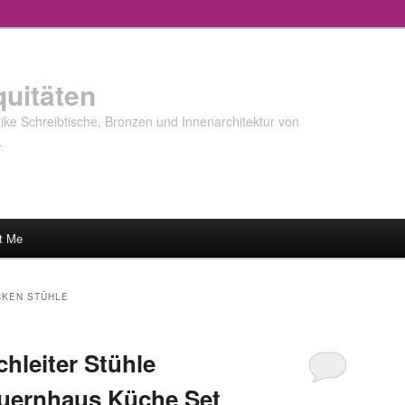
quitäten
ke Schreibtische, Bronzen und Innenarchitektur von
…
t Me
CKEN STÜHLE
hleiter Stühle
uernhaus Küche Set