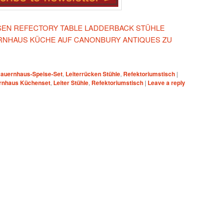
IESEN REFECTORY TABLE LADDERBACK STÜHLE
ERNHAUS KÜCHE AUF CANONBURY ANTIQUES ZU
auernhaus-Speise-Set
,
Leiterrücken Stühle
,
Refektoriumstisch
|
rnhaus Küchenset
,
Leiter Stühle
,
Refektoriumstisch
|
Leave a reply