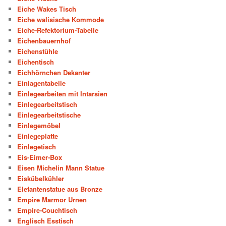
Eiche Wakes Tisch
Eiche walisische Kommode
Eiche-Refektorium-Tabelle
Eichenbauernhof
Eichenstühle
Eichentisch
Eichhörnchen Dekanter
Einlagentabelle
Einlegearbeiten mit Intarsien
Einlegearbeitstisch
Einlegearbeitstische
Einlegemöbel
Einlegeplatte
Einlegetisch
Eis-Eimer-Box
Eisen Michelin Mann Statue
Eiskübelkühler
Elefantenstatue aus Bronze
Empire Marmor Urnen
Empire-Couchtisch
Englisch Esstisch