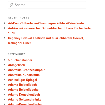
S
e
a
r
RECENT POSTS
c
Art-Deco-Silberteller-Champagnerkühler-Weinständer
h
Antiker viktorianischer Schreibtischstuhl aus Eichenleder,
1870
Regency Revival Esstisch mit ausziehbarem Sockel,
Mahagoni-Diner
CATEGORIES
5 Kuchenständer
Ablagetisch
Abstrakte Bronzeskulptur
Abstrakte Kunststatue
Achteckiger Spiegel
Adams Beistelltisch
Adams Beistelltische
Adams Konsolentisch
Adams Seitenschränke
Adams-Konsolentische