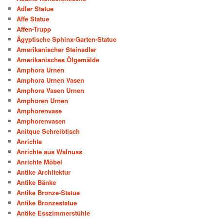
Adler Statue
Affe Statue
Affen-Trupp
Ägyptische Sphinx-Garten-Statue
Amerikanischer Steinadler
Amerikanisches Ölgemälde
Amphora Urnen
Amphora Urnen Vasen
Amphora Vasen Urnen
Amphoren Urnen
Amphorenvase
Amphorenvasen
Anitque Schreibtisch
Anrichte
Anrichte aus Walnuss
Anrichte Möbel
Antike Architektur
Antike Bänke
Antike Bronze-Statue
Antike Bronzestatue
Antike Esszimmerstühle