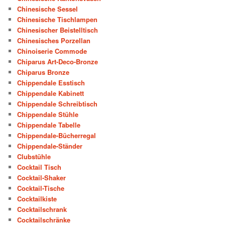
Chinesische Sessel
Chinesische Tischlampen
Chinesischer Beistelltisch
Chinesisches Porzellan
Chinoiserie Commode
Chiparus Art-Deco-Bronze
Chiparus Bronze
Chippendale Esstisch
Chippendale Kabinett
Chippendale Schreibtisch
Chippendale Stühle
Chippendale Tabelle
Chippendale-Bücherregal
Chippendale-Ständer
Clubstühle
Cocktail Tisch
Cocktail-Shaker
Cocktail-Tische
Cocktailkiste
Cocktailschrank
Cocktailschränke