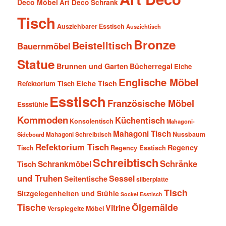
Deco Möbel
Art Deco Schrank
Tisch
Ausziehbarer Esstisch
Ausziehtisch
Bronze
Beistelltisch
Bauernmöbel
Statue
Brunnen und Garten
Bücherregal
Eiche
Englische Möbel
Eiche Tisch
Refektorium Tisch
Esstisch
Französische Möbel
Essstühle
Kommoden
Küchentisch
Konsolentisch
Mahagoni-
Mahagoni Tisch
Nussbaum
Sideboard
Mahagoni Schreibtisch
Refektorium Tisch
Regency
Tisch
Regency Esstisch
Schreibtisch
Schränke
Schrankmöbel
Tisch
und Truhen
Sessel
Seitentische
silberplatte
Tisch
Sitzgelegenheiten und Stühle
Sockel Esstisch
Tische
Ölgemälde
Vitrine
Verspiegelte Möbel