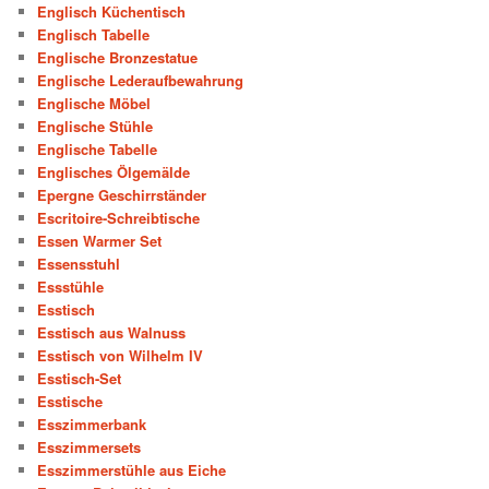
Englisch Küchentisch
Englisch Tabelle
Englische Bronzestatue
Englische Lederaufbewahrung
Englische Möbel
Englische Stühle
Englische Tabelle
Englisches Ölgemälde
Epergne Geschirrständer
Escritoire-Schreibtische
Essen Warmer Set
Essensstuhl
Essstühle
Esstisch
Esstisch aus Walnuss
Esstisch von Wilhelm IV
Esstisch-Set
Esstische
Esszimmerbank
Esszimmersets
Esszimmerstühle aus Eiche