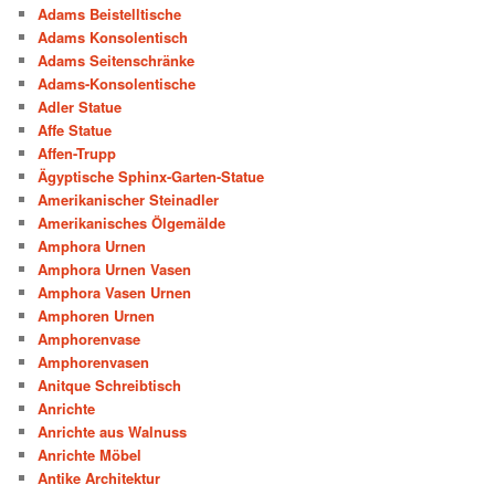
Adams Beistelltische
Adams Konsolentisch
Adams Seitenschränke
Adams-Konsolentische
Adler Statue
Affe Statue
Affen-Trupp
Ägyptische Sphinx-Garten-Statue
Amerikanischer Steinadler
Amerikanisches Ölgemälde
Amphora Urnen
Amphora Urnen Vasen
Amphora Vasen Urnen
Amphoren Urnen
Amphorenvase
Amphorenvasen
Anitque Schreibtisch
Anrichte
Anrichte aus Walnuss
Anrichte Möbel
Antike Architektur