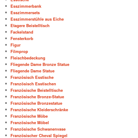
Esszimmerbank
Esszimmersets
Esszimmerstühle aus Eiche
Etagere Beistelltisch
Fackelstand
Fensterkorb
Figur
Filmprop
Fleischbedeckung
Fliegende Dame Bronze Statue
Fliegende Dame Statue
Französisch Esstische
Französisch Esstischen
Französische Beistelltische
Französische Bronze-Statue
Französische Bronzestatue
Französische Kleiderschränke
Französische Möbe
Französische Möbel
Französische Schwanenvase
Französischer Cheval Spiegel