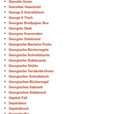
Gemalte Urnen
Gemaltes Vasenlicht
George II Schreibtisch
George II Tisch
Georgian Briefpapier Box
Georgian Desk
Georgian Kommoden
Georgian Sideboard
Georgische Bachelor-Truhe
Georgische Bücherregale
Georgische Schreibtische
Georgische Sideboards
Georgische Stühle
Georgische Terrakotta-Urnen
Georgischer Schreibtisch
Georgisches Bücherregal
Georgisches Kabinett
Georgisches Sideboard
Gepäck Fall
Gepäckbox
Gepäckbrust
Gepäckkoffer