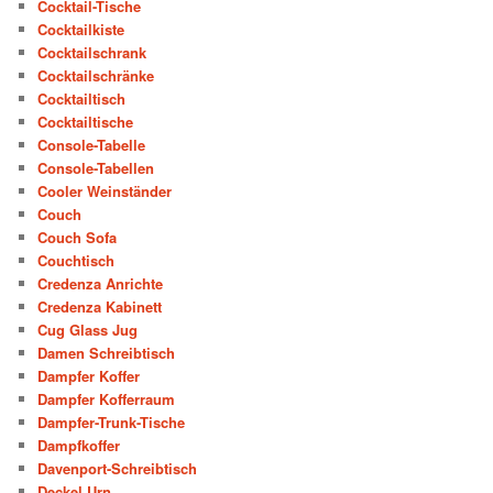
Cocktail-Tische
Cocktailkiste
Cocktailschrank
Cocktailschränke
Cocktailtisch
Cocktailtische
Console-Tabelle
Console-Tabellen
Cooler Weinständer
Couch
Couch Sofa
Couchtisch
Credenza Anrichte
Credenza Kabinett
Cug Glass Jug
Damen Schreibtisch
Dampfer Koffer
Dampfer Kofferraum
Dampfer-Trunk-Tische
Dampfkoffer
Davenport-Schreibtisch
Deckel Urn