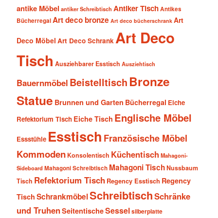
antike Möbel
Antiker Tisch
antiker Schreibtisch
Antikes
Art deco bronze
Art
Bücherregal
Art deco bücherschrank
Art Deco
Deco Möbel
Art Deco Schrank
Tisch
Ausziehbarer Esstisch
Ausziehtisch
Bronze
Beistelltisch
Bauernmöbel
Statue
Brunnen und Garten
Bücherregal
Eiche
Englische Möbel
Eiche Tisch
Refektorium Tisch
Esstisch
Französische Möbel
Essstühle
Kommoden
Küchentisch
Konsolentisch
Mahagoni-
Mahagoni Tisch
Nussbaum
Sideboard
Mahagoni Schreibtisch
Refektorium Tisch
Regency
Tisch
Regency Esstisch
Schreibtisch
Schränke
Schrankmöbel
Tisch
und Truhen
Sessel
Seitentische
silberplatte