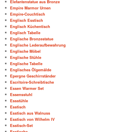
Elefantenstatue aus Bronze
Empire Marmor Urnen
Empire-Couchtisch
Englisch Esstisch
Englisch Küchentisch
Englisch Tabelle
Englische Bronzestatue
Englische Lederaufbewahrung
Englische Möbel
Englische Stühle
Englische Tabelle
Englisches Ölgemälde
Epergne Geschirrständer
Escritoire-Schreibtische
Essen Warmer Set
Essensstuhl
Essstühle
Esstisch
Esstisch aus Walnuss
Esstisch von Wilhelm IV
Esstisch-Set
Esstische