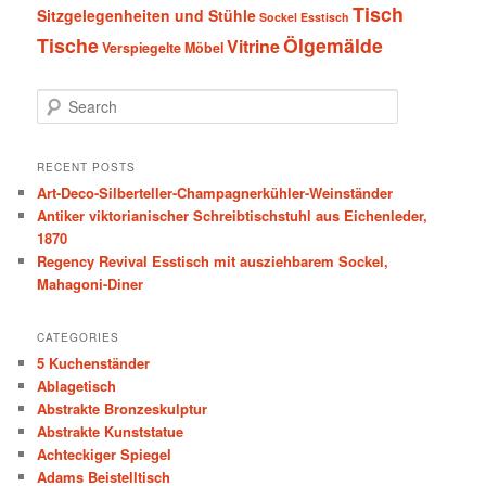
Tisch
Sitzgelegenheiten und Stühle
Sockel Esstisch
Tische
Ölgemälde
Vitrine
Verspiegelte Möbel
S
e
a
r
RECENT POSTS
c
Art-Deco-Silberteller-Champagnerkühler-Weinständer
h
Antiker viktorianischer Schreibtischstuhl aus Eichenleder,
1870
Regency Revival Esstisch mit ausziehbarem Sockel,
Mahagoni-Diner
CATEGORIES
5 Kuchenständer
Ablagetisch
Abstrakte Bronzeskulptur
Abstrakte Kunststatue
Achteckiger Spiegel
Adams Beistelltisch