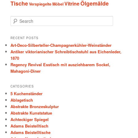
Tische
Ölgemälde
Vitrine
Verspiegelte Möbel
S
e
a
r
RECENT POSTS
c
Art-Deco-Silberteller-Champagnerkühler-Weinständer
h
Antiker viktorianischer Schreibtischstuhl aus Eichenleder,
1870
Regency Revival Esstisch mit ausziehbarem Sockel,
Mahagoni-Diner
CATEGORIES
5 Kuchenständer
Ablagetisch
Abstrakte Bronzeskulptur
Abstrakte Kunststatue
Achteckiger Spiegel
Adams Beistelltisch
Adams Beistelltische