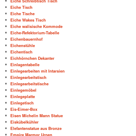
Eiche Schreibtisch Tisch
Eiche Tisch
Eiche Tische
Eiche Wakes Tisch
Eiche walisische Kommode
Eiche-Refektorium-Tabelle
Eichenbauernhof
Eichenstühle
Eichentisch
Eichhörnchen Dekanter
Einlagentabelle
Einlegearbeiten mit Intarsien
Einlegearbeitstisch
Einlegearbeitstische
Einlegemöbel
Einlegeplatte
Einlegetisch
Eis-Eimer-Box
Eisen Michelin Mann Statue
Eiskübelkühler
Elefantenstatue aus Bronze
Empire Marmor Urnen