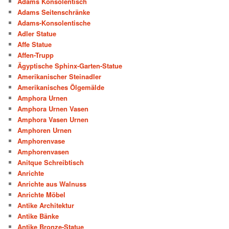
Adams Konsolentisch
Adams Seitenschränke
Adams-Konsolentische
Adler Statue
Affe Statue
Affen-Trupp
Ägyptische Sphinx-Garten-Statue
Amerikanischer Steinadler
Amerikanisches Ölgemälde
Amphora Urnen
Amphora Urnen Vasen
Amphora Vasen Urnen
Amphoren Urnen
Amphorenvase
Amphorenvasen
Anitque Schreibtisch
Anrichte
Anrichte aus Walnuss
Anrichte Möbel
Antike Architektur
Antike Bänke
Antike Bronze-Statue