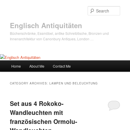
Sear
Englisch Antiquitäten
Bücherschränke, Essmöbel, antike Schreibtische, Bronzen und
Innenarchitektur von Canonbury Antiques, London …
Main
Home
About Me
Contact Me
Skip
Skip
menu
to
to
CATEGORY ARCHIVES:
LAMPEN UND BELEUCHTUNG
primary
secondary
Set aus 4 Rokoko-
content
content
Wandleuchten mit
französischen Ormolu-