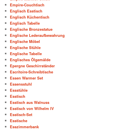
Empire-Couchtisch
Englisch Esstisch
Englisch Küchentisch
Englisch Tabelle
Englische Bronzestatue
Englische Lederaufbewahrung
Englische Möbel
Englische Stühle
Englische Tabelle
Englisches Ölgemälde
Epergne Geschirrständer
Escritoire-Schreibtische
Essen Warmer Set
Essensstuhl
Essstühle
Esstisch
Esstisch aus Walnuss
Esstisch von Wilhelm IV
Esstisch-Set
Esstische
Esszimmerbank