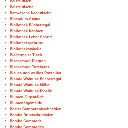
Beistelltisch
Beistelltische
Bettwäsche Nachttische
Bibendum-Statue
Bibliothek Bücherregal
Bibliothek Kabinett
Bibliothek Leiter Schritt
Bibliotheksschritte
Bibliothekstabelle
Biedermeier Tisch
Blackamoor Figuren
Blackamoor Torcheres
Blaues und weißes Porzellan
Blonde Walnuss Bücherregal
Blonde Walnuss-Möbel
Blonde Walnuss-Tabelle
Blumen Ölgemälde
Blumenölgemälde…
Boater Comport abschneiden
Bombe Brustschubladen
Bombe Commode
Bombe Commodes