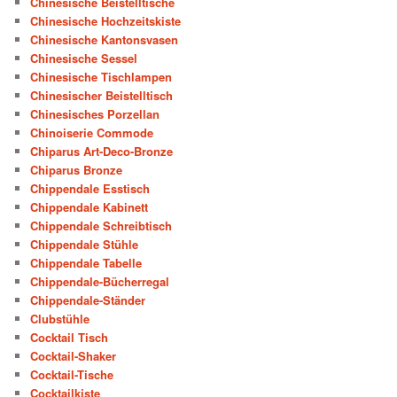
Chinesische Beistelltische
Chinesische Hochzeitskiste
Chinesische Kantonsvasen
Chinesische Sessel
Chinesische Tischlampen
Chinesischer Beistelltisch
Chinesisches Porzellan
Chinoiserie Commode
Chiparus Art-Deco-Bronze
Chiparus Bronze
Chippendale Esstisch
Chippendale Kabinett
Chippendale Schreibtisch
Chippendale Stühle
Chippendale Tabelle
Chippendale-Bücherregal
Chippendale-Ständer
Clubstühle
Cocktail Tisch
Cocktail-Shaker
Cocktail-Tische
Cocktailkiste