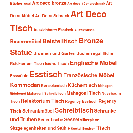
Art deco bronze
Art
Bücherregal
Art deco bücherschrank
Art Deco
Deco Möbel
Art Deco Schrank
Tisch
Ausziehbarer Esstisch
Ausziehtisch
Bronze
Beistelltisch
Bauernmöbel
Statue
Brunnen und Garten
Bücherregal
Eiche
Englische Möbel
Eiche Tisch
Refektorium Tisch
Esstisch
Französische Möbel
Essstühle
Kommoden
Küchentisch
Konsolentisch
Mahagoni-
Mahagoni Tisch
Nussbaum
Sideboard
Mahagoni Schreibtisch
Refektorium Tisch
Regency
Tisch
Regency Esstisch
Schreibtisch
Schränke
Schrankmöbel
Tisch
und Truhen
Sessel
Seitentische
silberplatte
Tisch
Sitzgelegenheiten und Stühle
Sockel Esstisch