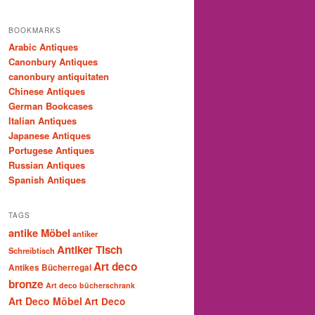
BOOKMARKS
Arabic Antiques
Canonbury Antiques
canonbury antiquitaten
Chinese Antiques
German Bookcases
Italian Antiques
Japanese Antiques
Portugese Antiques
Russian Antiques
Spanish Antiques
TAGS
antike Möbel
antiker
Antiker Tisch
Schreibtisch
Art deco
Antikes Bücherregal
bronze
Art deco bücherschrank
Art Deco Möbel
Art Deco