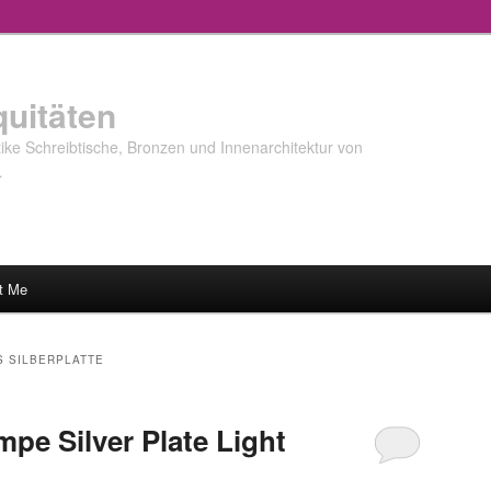
quitäten
ke Schreibtische, Bronzen und Innenarchitektur von
…
t Me
S SILBERPLATTE
pe Silver Plate Light