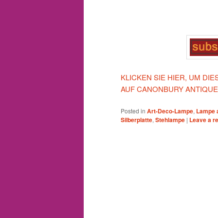
KLICKEN SIE HIER, UM DI
AUF CANONBURY ANTIQUE
Posted in
Art-Deco-Lampe
,
Lampe a
Silberplatte
,
Stehlampe
|
Leave a r