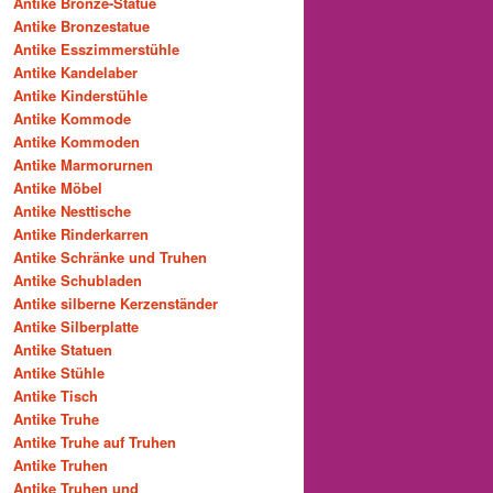
Antike Bronze-Statue
Antike Bronzestatue
Antike Esszimmerstühle
Antike Kandelaber
Antike Kinderstühle
Antike Kommode
Antike Kommoden
Antike Marmorurnen
Antike Möbel
Antike Nesttische
Antike Rinderkarren
Antike Schränke und Truhen
Antike Schubladen
Antike silberne Kerzenständer
Antike Silberplatte
Antike Statuen
Antike Stühle
Antike Tisch
Antike Truhe
Antike Truhe auf Truhen
Antike Truhen
Antike Truhen und