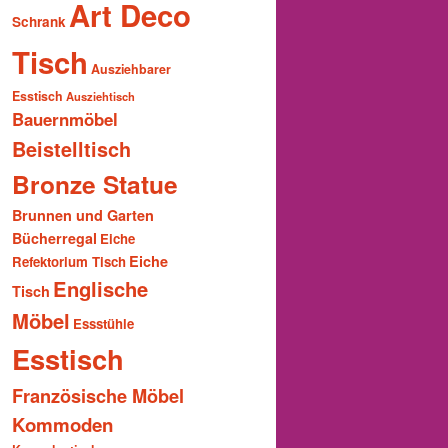
Art Deco
Schrank
Tisch
Ausziehbarer
Esstisch
Ausziehtisch
Bauernmöbel
Beistelltisch
Bronze Statue
Brunnen und Garten
Bücherregal
Eiche
Eiche
Refektorium Tisch
Englische
Tisch
Möbel
Essstühle
Esstisch
Französische Möbel
Kommoden