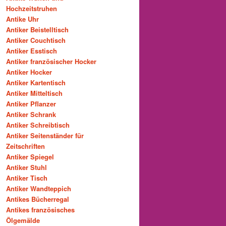
Hochzeitstruhen
Antike Uhr
Antiker Beistelltisch
Antiker Couchtisch
Antiker Esstisch
Antiker französischer Hocker
Antiker Hocker
Antiker Kartentisch
Antiker Mitteltisch
Antiker Pflanzer
Antiker Schrank
Antiker Schreibtisch
Antiker Seitenständer für
Zeitschriften
Antiker Spiegel
Antiker Stuhl
Antiker Tisch
Antiker Wandteppich
Antikes Bücherregal
Antikes französisches
Ölgemälde