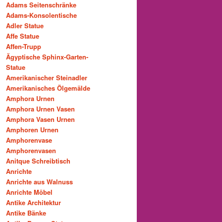
Adams Seitenschränke
Adams-Konsolentische
Adler Statue
Affe Statue
Affen-Trupp
Ägyptische Sphinx-Garten-
Statue
Amerikanischer Steinadler
Amerikanisches Ölgemälde
Amphora Urnen
Amphora Urnen Vasen
Amphora Vasen Urnen
Amphoren Urnen
Amphorenvase
Amphorenvasen
Anitque Schreibtisch
Anrichte
Anrichte aus Walnuss
Anrichte Möbel
Antike Architektur
Antike Bänke