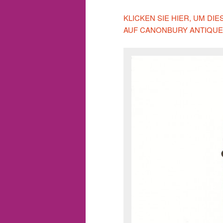
KLICKEN SIE HIER, UM DI
AUF CANONBURY ANTIQUE