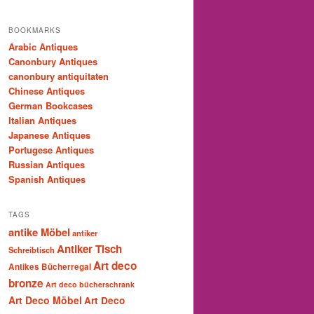
BOOKMARKS
Arabic Antiques
Canonbury Antiques
canonbury antiquitaten
Chinese Antiques
German Bookcases
Italian Antiques
Japanese Antiques
Portugese Antiques
Russian Antiques
Spanish Antiques
TAGS
antike Möbel
antiker
Antiker Tisch
Schreibtisch
Art deco
Antikes Bücherregal
bronze
Art deco bücherschrank
Art Deco Möbel
Art Deco