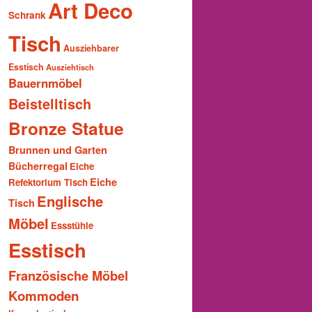
Art Deco
Schrank
Tisch
Ausziehbarer
Esstisch
Ausziehtisch
Bauernmöbel
Beistelltisch
Bronze Statue
Brunnen und Garten
Bücherregal
Eiche
Eiche
Refektorium Tisch
Englische
Tisch
Möbel
Essstühle
Esstisch
Französische Möbel
Kommoden