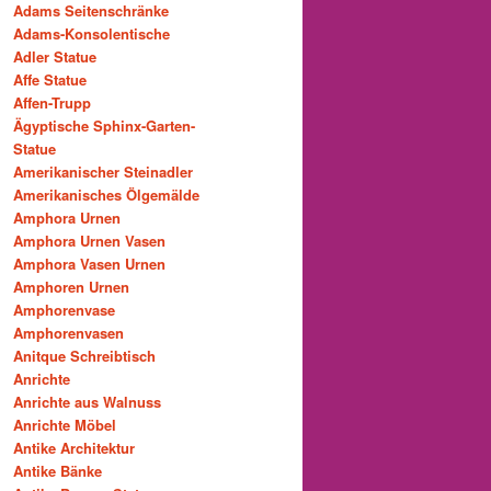
Adams Seitenschränke
Adams-Konsolentische
Adler Statue
Affe Statue
Affen-Trupp
Ägyptische Sphinx-Garten-
Statue
Amerikanischer Steinadler
Amerikanisches Ölgemälde
Amphora Urnen
Amphora Urnen Vasen
Amphora Vasen Urnen
Amphoren Urnen
Amphorenvase
Amphorenvasen
Anitque Schreibtisch
Anrichte
Anrichte aus Walnuss
Anrichte Möbel
Antike Architektur
Antike Bänke