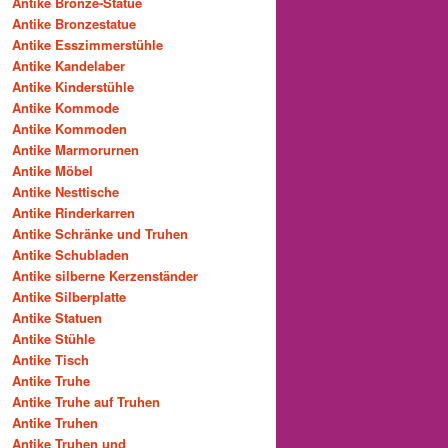
Antike Bronze-Statue
Antike Bronzestatue
Antike Esszimmerstühle
Antike Kandelaber
Antike Kinderstühle
Antike Kommode
Antike Kommoden
Antike Marmorurnen
Antike Möbel
Antike Nesttische
Antike Rinderkarren
Antike Schränke und Truhen
Antike Schubladen
Antike silberne Kerzenständer
Antike Silberplatte
Antike Statuen
Antike Stühle
Antike Tisch
Antike Truhe
Antike Truhe auf Truhen
Antike Truhen
Antike Truhen und