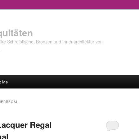
quitäten
ke Schreibtische, Bronzen und Innenarchitektur von
…
t Me
HERREGAL
Lacquer Regal
gal