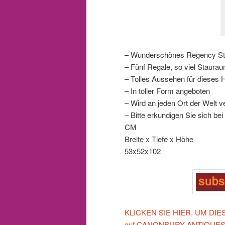
– Wunderschönes Regency Sty
– Fünf Regale, so viel Staura
– Tolles Aussehen für dieses 
– In toller Form angeboten
– Wird an jeden Ort der Welt ve
– Bitte erkundigen Sie sich be
CM
Breite x Tiefe x Höhe
53x52x102
KLICKEN SIE HIER, UM DIESE 
auf CANONBURY ANTIQUES 