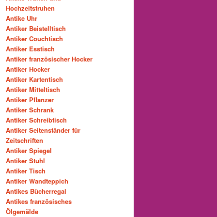
Hochzeitstruhen
Antike Uhr
Antiker Beistelltisch
Antiker Couchtisch
Antiker Esstisch
Antiker französischer Hocker
Antiker Hocker
Antiker Kartentisch
Antiker Mitteltisch
Antiker Pflanzer
Antiker Schrank
Antiker Schreibtisch
Antiker Seitenständer für
Zeitschriften
Antiker Spiegel
Antiker Stuhl
Antiker Tisch
Antiker Wandteppich
Antikes Bücherregal
Antikes französisches
Ölgemälde