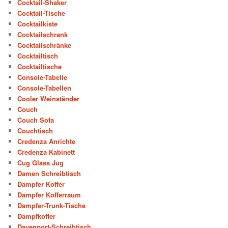
Cocktail-Shaker
Cocktail-Tische
Cocktailkiste
Cocktailschrank
Cocktailschränke
Cocktailtisch
Cocktailtische
Console-Tabelle
Console-Tabellen
Cooler Weinständer
Couch
Couch Sofa
Couchtisch
Credenza Anrichte
Credenza Kabinett
Cug Glass Jug
Damen Schreibtisch
Dampfer Koffer
Dampfer Kofferraum
Dampfer-Trunk-Tische
Dampfkoffer
Davenport-Schreibtisch