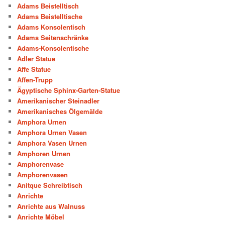
Adams Beistelltisch
Adams Beistelltische
Adams Konsolentisch
Adams Seitenschränke
Adams-Konsolentische
Adler Statue
Affe Statue
Affen-Trupp
Ägyptische Sphinx-Garten-Statue
Amerikanischer Steinadler
Amerikanisches Ölgemälde
Amphora Urnen
Amphora Urnen Vasen
Amphora Vasen Urnen
Amphoren Urnen
Amphorenvase
Amphorenvasen
Anitque Schreibtisch
Anrichte
Anrichte aus Walnuss
Anrichte Möbel