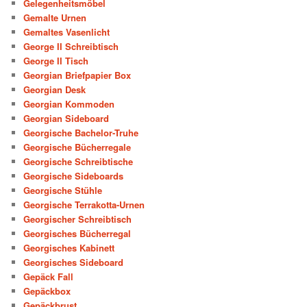
Gelegenheitsmöbel
Gemalte Urnen
Gemaltes Vasenlicht
George II Schreibtisch
George II Tisch
Georgian Briefpapier Box
Georgian Desk
Georgian Kommoden
Georgian Sideboard
Georgische Bachelor-Truhe
Georgische Bücherregale
Georgische Schreibtische
Georgische Sideboards
Georgische Stühle
Georgische Terrakotta-Urnen
Georgischer Schreibtisch
Georgisches Bücherregal
Georgisches Kabinett
Georgisches Sideboard
Gepäck Fall
Gepäckbox
Gepäckbrust