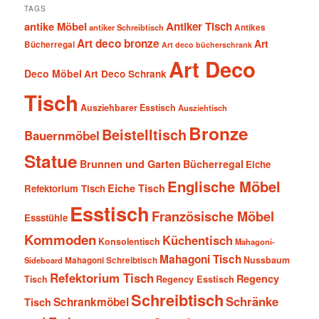
TAGS
antike Möbel
Antiker Tisch
antiker Schreibtisch
Antikes
Art deco bronze
Art
Bücherregal
Art deco bücherschrank
Art Deco
Deco Möbel
Art Deco Schrank
Tisch
Ausziehbarer Esstisch
Ausziehtisch
Bronze
Beistelltisch
Bauernmöbel
Statue
Brunnen und Garten
Bücherregal
Eiche
Englische Möbel
Eiche Tisch
Refektorium Tisch
Esstisch
Französische Möbel
Essstühle
Kommoden
Küchentisch
Konsolentisch
Mahagoni-
Mahagoni Tisch
Nussbaum
Sideboard
Mahagoni Schreibtisch
Refektorium Tisch
Regency
Tisch
Regency Esstisch
Schreibtisch
Schränke
Schrankmöbel
Tisch