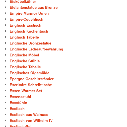
Eiskübelkühler
Elefantenstatue aus Bronze
Empire Marmor Urnen
Empire-Couchtisch
Englisch Esstisch
Englisch Küchentisch
Englisch Tabelle
Englische Bronzestatue
Englische Lederaufbewahrung
Englische Möbel
Englische Stühle
Englische Tabelle
Englisches Ölgemälde
Epergne Geschirrständer
Escritoire-Schreibtische
Essen Warmer Set
Essensstuhl
Essstühle
Esstisch
Esstisch aus Walnuss
Esstisch von Wilhelm IV
Esstisch-Set