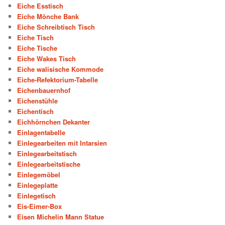
Eiche Esstisch
Eiche Mönche Bank
Eiche Schreibtisch Tisch
Eiche Tisch
Eiche Tische
Eiche Wakes Tisch
Eiche walisische Kommode
Eiche-Refektorium-Tabelle
Eichenbauernhof
Eichenstühle
Eichentisch
Eichhörnchen Dekanter
Einlagentabelle
Einlegearbeiten mit Intarsien
Einlegearbeitstisch
Einlegearbeitstische
Einlegemöbel
Einlegeplatte
Einlegetisch
Eis-Eimer-Box
Eisen Michelin Mann Statue