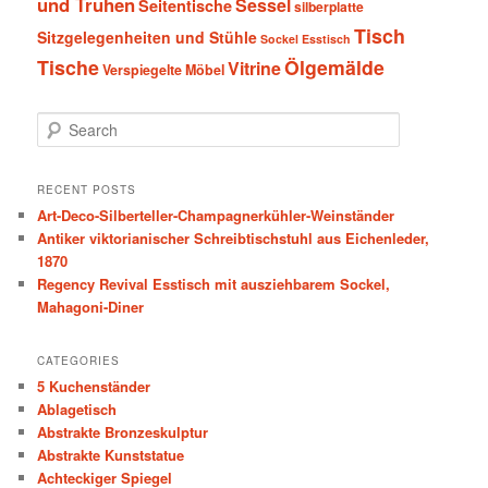
und Truhen
Sessel
Seitentische
silberplatte
Tisch
Sitzgelegenheiten und Stühle
Sockel Esstisch
Tische
Ölgemälde
Vitrine
Verspiegelte Möbel
S
e
a
r
RECENT POSTS
c
Art-Deco-Silberteller-Champagnerkühler-Weinständer
h
Antiker viktorianischer Schreibtischstuhl aus Eichenleder,
1870
Regency Revival Esstisch mit ausziehbarem Sockel,
Mahagoni-Diner
CATEGORIES
5 Kuchenständer
Ablagetisch
Abstrakte Bronzeskulptur
Abstrakte Kunststatue
Achteckiger Spiegel