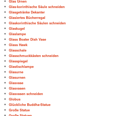
Glas Urnen
Glas-korinthische Säule schneiden
Glasgetränke Dekanter
Glasiertes Bücherregal
Glaskorinthische Säulen schneiden
Glaskugel
Glaslampe
Glass Boater Dish Vase
Glass Hawk
Glasschale
Glasschmuckkästen schneiden
Glasspiegel
Glastischlampe
Glasurne
Glasurnen
Glasvase
Glasvasen
Glasvasen schneiden
Globus
Glückliche Buddha-Statue
Große Statue
Große Statuen