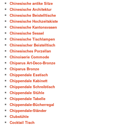
Chinesische antike Sitze
Chinesische Architektur
Chinesische Beistelltische
Chinesische Hochzeitskiste
Chinesische Kantonsvasen
Chinesische Sessel
Chinesische Tischlampen
Chinesischer Beistelltisch
Chinesisches Porzellan
Chinoiserie Commode
Chiparus Art-Deco-Bronze
Chiparus Bronze
Chippendale Esstisch
Chippendale Kabinett
Chippendale Schreibtisch
Chippendale Stühle
Chippendale Tabelle
Chippendale-Bücherregal
Chippendale-Ständer
Clubstühle
Cocktail Tisch