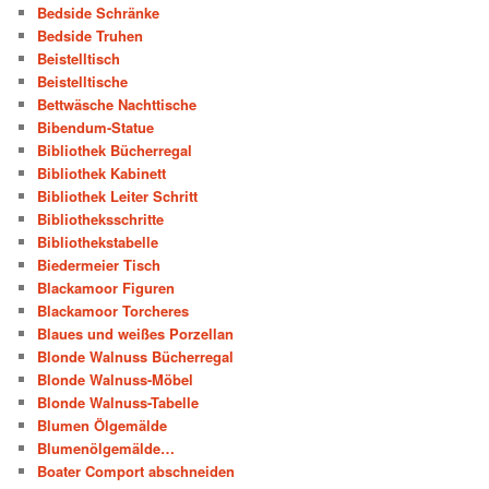
Bedside Schränke
Bedside Truhen
Beistelltisch
Beistelltische
Bettwäsche Nachttische
Bibendum-Statue
Bibliothek Bücherregal
Bibliothek Kabinett
Bibliothek Leiter Schritt
Bibliotheksschritte
Bibliothekstabelle
Biedermeier Tisch
Blackamoor Figuren
Blackamoor Torcheres
Blaues und weißes Porzellan
Blonde Walnuss Bücherregal
Blonde Walnuss-Möbel
Blonde Walnuss-Tabelle
Blumen Ölgemälde
Blumenölgemälde…
Boater Comport abschneiden