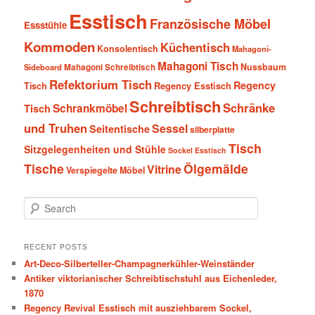
Esstisch
Französische Möbel
Essstühle
Kommoden
Küchentisch
Konsolentisch
Mahagoni-
Mahagoni Tisch
Nussbaum
Sideboard
Mahagoni Schreibtisch
Refektorium Tisch
Regency
Tisch
Regency Esstisch
Schreibtisch
Schränke
Schrankmöbel
Tisch
und Truhen
Sessel
Seitentische
silberplatte
Tisch
Sitzgelegenheiten und Stühle
Sockel Esstisch
Tische
Ölgemälde
Vitrine
Verspiegelte Möbel
S
e
a
r
RECENT POSTS
c
Art-Deco-Silberteller-Champagnerkühler-Weinständer
h
Antiker viktorianischer Schreibtischstuhl aus Eichenleder,
1870
Regency Revival Esstisch mit ausziehbarem Sockel,