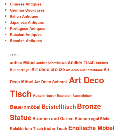
Chinese Antiques
German Bookcases
Italian Antiques
Japanese Antiques
Portugese Antiques
Russian Antiques
Spanish Antiques
TAGS
antike Möbel
Antiker Tisch
antiker Schreibtisch
Antikes
Art deco bronze
Art
Bücherregal
Art deco bücherschrank
Art Deco
Deco Möbel
Art Deco Schrank
Tisch
Ausziehbarer Esstisch
Ausziehtisch
Bronze
Beistelltisch
Bauernmöbel
Statue
Brunnen und Garten
Bücherregal
Eiche
Englische Möbel
Eiche Tisch
Refektorium Tisch