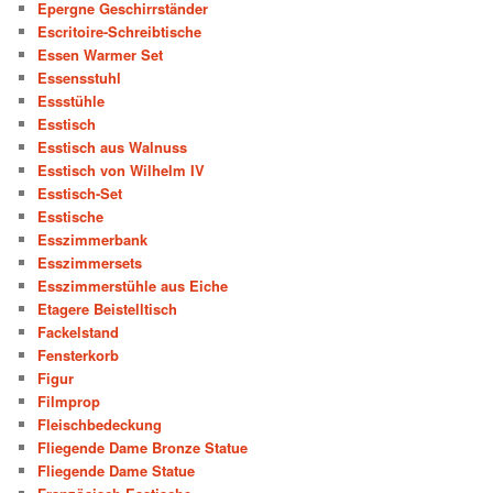
Epergne Geschirrständer
Escritoire-Schreibtische
Essen Warmer Set
Essensstuhl
Essstühle
Esstisch
Esstisch aus Walnuss
Esstisch von Wilhelm IV
Esstisch-Set
Esstische
Esszimmerbank
Esszimmersets
Esszimmerstühle aus Eiche
Etagere Beistelltisch
Fackelstand
Fensterkorb
Figur
Filmprop
Fleischbedeckung
Fliegende Dame Bronze Statue
Fliegende Dame Statue