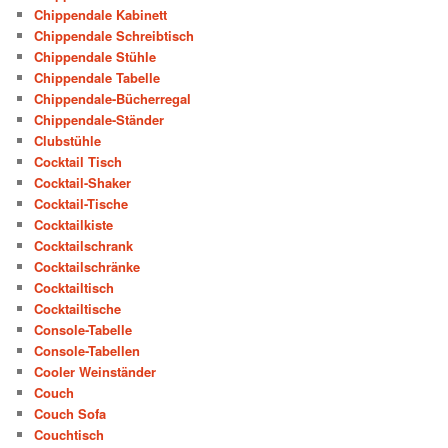
Chippendale Kabinett
Chippendale Schreibtisch
Chippendale Stühle
Chippendale Tabelle
Chippendale-Bücherregal
Chippendale-Ständer
Clubstühle
Cocktail Tisch
Cocktail-Shaker
Cocktail-Tische
Cocktailkiste
Cocktailschrank
Cocktailschränke
Cocktailtisch
Cocktailtische
Console-Tabelle
Console-Tabellen
Cooler Weinständer
Couch
Couch Sofa
Couchtisch