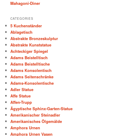
Mahagoni-Diner
CATEGORIES
5 Kuchenständer
Ablagetisch
Abstrakte Bronzeskulptur
Abstrakte Kunststatue
Achteckiger Spiegel
Adams Beistelltisch
Adams Beistelltische
Adams Konsolentisch
Adams Seitenschränke
Adams-Konsolentische
Adler Statue
Affe Statue
Affen-Trupp
Ägyptische Sphinx-Garten-Statue
Amerikanischer Steinadler
Amerikanisches Ölgemälde
Amphora Urnen
Amphora Urnen Vasen