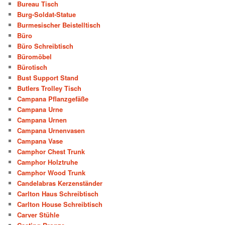
Bureau Tisch
Burg-Soldat-Statue
Burmesischer Beistelltisch
Büro
Büro Schreibtisch
Büromöbel
Bürotisch
Bust Support Stand
Butlers Trolley Tisch
Campana Pflanzgefäße
Campana Urne
Campana Urnen
Campana Urnenvasen
Campana Vase
Camphor Chest Trunk
Camphor Holztruhe
Camphor Wood Trunk
Candelabras Kerzenständer
Carlton Haus Schreibtisch
Carlton House Schreibtisch
Carver Stühle