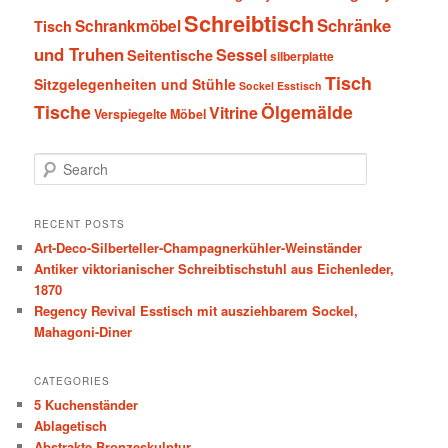
Schreibtisch
Schränke
Schrankmöbel
Tisch
und Truhen
Sessel
Seitentische
silberplatte
Tisch
Sitzgelegenheiten und Stühle
Sockel Esstisch
Tische
Ölgemälde
Vitrine
Verspiegelte Möbel
S
e
a
r
RECENT POSTS
c
Art-Deco-Silberteller-Champagnerkühler-Weinständer
h
Antiker viktorianischer Schreibtischstuhl aus Eichenleder,
1870
Regency Revival Esstisch mit ausziehbarem Sockel,
Mahagoni-Diner
CATEGORIES
5 Kuchenständer
Ablagetisch
Abstrakte Bronzeskulptur