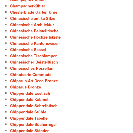
Champagnerkühler
Chesterblade Garten Urne
Chinesische antike Sitze
Chinesische Architektur
Chinesische Beistelltische
Chinesische Hochzeitskiste
Chinesische Kantonsvasen
Chinesische Sessel
Chinesische Tischlampen
Chinesischer Beistelltisch
Chinesisches Porzellan
Chinoiserie Commode
Chiparus Art-Deco-Bronze
Chiparus Bronze
Chippendale Esstisch
Chippendale Kabinett
Chippendale Schreibtisch
Chippendale Stühle
Chippendale Tabelle
Chippendale-Bücherregal
Chippendale-Ständer