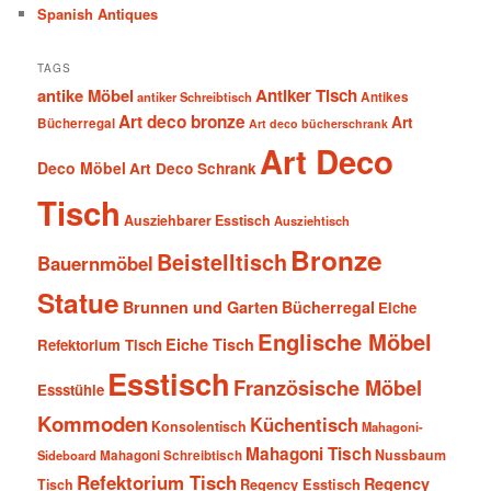
Spanish Antiques
TAGS
antike Möbel
Antiker Tisch
antiker Schreibtisch
Antikes
Art deco bronze
Art
Bücherregal
Art deco bücherschrank
Art Deco
Deco Möbel
Art Deco Schrank
Tisch
Ausziehbarer Esstisch
Ausziehtisch
Bronze
Beistelltisch
Bauernmöbel
Statue
Brunnen und Garten
Bücherregal
Eiche
Englische Möbel
Eiche Tisch
Refektorium Tisch
Esstisch
Französische Möbel
Essstühle
Kommoden
Küchentisch
Konsolentisch
Mahagoni-
Mahagoni Tisch
Nussbaum
Sideboard
Mahagoni Schreibtisch
Refektorium Tisch
Regency
Tisch
Regency Esstisch