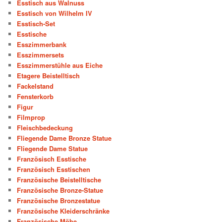
Esstisch aus Walnuss
Esstisch von Wilhelm IV
Esstisch-Set
Esstische
Esszimmerbank
Esszimmersets
Esszimmerstühle aus Eiche
Etagere Beistelltisch
Fackelstand
Fensterkorb
Figur
Filmprop
Fleischbedeckung
Fliegende Dame Bronze Statue
Fliegende Dame Statue
Französisch Esstische
Französisch Esstischen
Französische Beistelltische
Französische Bronze-Statue
Französische Bronzestatue
Französische Kleiderschränke
Französische Möbe