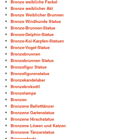
Bronze weibliche Fackel
Bronze weiblicher Akt
Bronze Weiblicher Brunnen
Bronze Windhunde Statue
Bronze-Brunnen-Statue
Bronze-Delphin-Statue
Bronze-Koi-Karpfen-Statuen
Bronze-Vogel-Statue
Bronzebrunnen
Bronzebrunnen Statue
Bronzefigur Statue
Bronzefigurenstatue
Bronzekandelaber
Bronzekrokodil
Bronzelampe
Bronzen
Bronzene Balletttänzer
Bronzene Gartenstatue
Bronzene Hirschstatue
Bronzene Löwen und Katzen
Bronzene Tänzerstatue
Bronzepferde