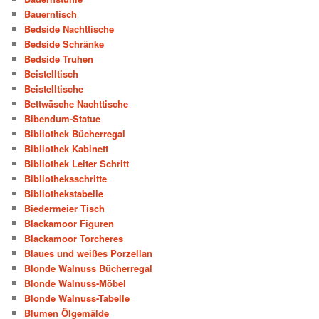
Bauerntisch
Bedside Nachttische
Bedside Schränke
Bedside Truhen
Beistelltisch
Beistelltische
Bettwäsche Nachttische
Bibendum-Statue
Bibliothek Bücherregal
Bibliothek Kabinett
Bibliothek Leiter Schritt
Bibliotheksschritte
Bibliothekstabelle
Biedermeier Tisch
Blackamoor Figuren
Blackamoor Torcheres
Blaues und weißes Porzellan
Blonde Walnuss Bücherregal
Blonde Walnuss-Möbel
Blonde Walnuss-Tabelle
Blumen Ölgemälde