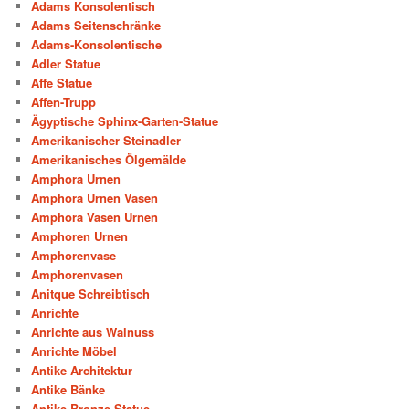
Adams Konsolentisch
Adams Seitenschränke
Adams-Konsolentische
Adler Statue
Affe Statue
Affen-Trupp
Ägyptische Sphinx-Garten-Statue
Amerikanischer Steinadler
Amerikanisches Ölgemälde
Amphora Urnen
Amphora Urnen Vasen
Amphora Vasen Urnen
Amphoren Urnen
Amphorenvase
Amphorenvasen
Anitque Schreibtisch
Anrichte
Anrichte aus Walnuss
Anrichte Möbel
Antike Architektur
Antike Bänke
Antike Bronze-Statue