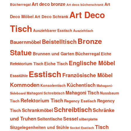
Art deco bronze
Art
Bücherregal
Art deco bücherschrank
Art Deco
Deco Möbel
Art Deco Schrank
Tisch
Ausziehbarer Esstisch
Ausziehtisch
Bronze
Beistelltisch
Bauernmöbel
Statue
Brunnen und Garten
Bücherregal
Eiche
Englische Möbel
Eiche Tisch
Refektorium Tisch
Esstisch
Französische Möbel
Essstühle
Kommoden
Küchentisch
Konsolentisch
Mahagoni-
Mahagoni Tisch
Nussbaum
Sideboard
Mahagoni Schreibtisch
Refektorium Tisch
Regency
Tisch
Regency Esstisch
Schreibtisch
Schränke
Schrankmöbel
Tisch
und Truhen
Sessel
Seitentische
silberplatte
Tisch
Sitzgelegenheiten und Stühle
Sockel Esstisch