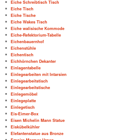
Eiche Schreibtisch Tisch
Eiche Tisch
Eiche Tische
Eiche Wakes Tisch
Eiche walisische Kommode
Eiche-Refektorium-Tabelle
Eichenbauernhof
Eichenstühle
Eichentisch
Eichhörnchen Dekanter
Einlagentabelle
Einlegearbeiten mit Intarsien
Einlegearbeitstisch
Einlegearbeitstische
Einlegemöbel
Einlegeplatte
Einlegetisch
Eis-Eimer-Box
Eisen Michelin Mann Statue
Eiskübelkühler
Elefantenstatue aus Bronze
Empire Marmor Urnen