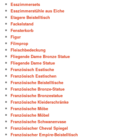
Esszimmersets
Esszimmerstühle aus Eiche
Etagere Beistelltisch
Fackelstand
Fensterkorb
Figur
Filmprop
Fleischbedeckung
Fliegende Dame Bronze Statue
Fliegende Dame Statue
Französisch Esstische
Französisch Esstischen
Französische Beistelltische
Französische Bronze-Statue
Französische Bronzestatue
Französische Kleiderschränke
Französische Möbe
Französische Möbel
Französische Schwanenvase
Französischer Cheval Spiegel
Französischer Empire-Beistelltisch