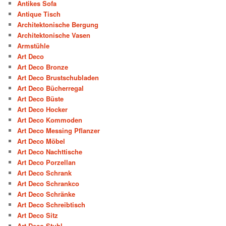
Antikes Sofa
Antique Tisch
Architektonische Bergung
Architektonische Vasen
Armstühle
Art Deco
Art Deco Bronze
Art Deco Brustschubladen
Art Deco Bücherregal
Art Deco Büste
Art Deco Hocker
Art Deco Kommoden
Art Deco Messing Pflanzer
Art Deco Möbel
Art Deco Nachttische
Art Deco Porzellan
Art Deco Schrank
Art Deco Schrankco
Art Deco Schränke
Art Deco Schreibtisch
Art Deco Sitz
Art Deco Stuhl