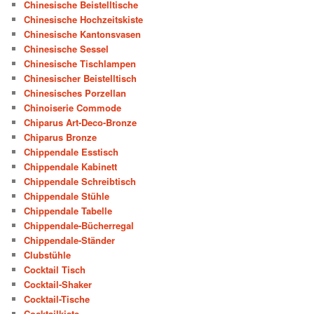
Chinesische Beistelltische
Chinesische Hochzeitskiste
Chinesische Kantonsvasen
Chinesische Sessel
Chinesische Tischlampen
Chinesischer Beistelltisch
Chinesisches Porzellan
Chinoiserie Commode
Chiparus Art-Deco-Bronze
Chiparus Bronze
Chippendale Esstisch
Chippendale Kabinett
Chippendale Schreibtisch
Chippendale Stühle
Chippendale Tabelle
Chippendale-Bücherregal
Chippendale-Ständer
Clubstühle
Cocktail Tisch
Cocktail-Shaker
Cocktail-Tische
Cocktailkiste