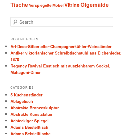
Tische
Ölgemälde
Vitrine
Verspiegelte Möbel
S
e
a
r
RECENT POSTS
c
Art-Deco-Silberteller-Champagnerkühler-Weinständer
h
Antiker viktorianischer Schreibtischstuhl aus Eichenleder,
1870
Regency Revival Esstisch mit ausziehbarem Sockel,
Mahagoni-Diner
CATEGORIES
5 Kuchenständer
Ablagetisch
Abstrakte Bronzeskulptur
Abstrakte Kunststatue
Achteckiger Spiegel
Adams Beistelltisch
Adams Beistelltische