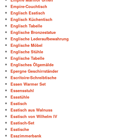
Empire-Couchtisch
Englisch Esstisch
Englisch Küchentisch
Englisch Tabelle
Englische Bronzestatue
Englische Lederaufbewahrung
Englische Möbel
Englische Stühle
Englische Tabelle
Englisches Ölgemälde
Epergne Geschirrständer
Escritoire-Schreibtische
Essen Warmer Set
Essensstuhl
Essstühle
Esstisch
Esstisch aus Walnuss
Esstisch von Wilhelm IV
Esstisch-Set
Esstische
Esszimmerbank