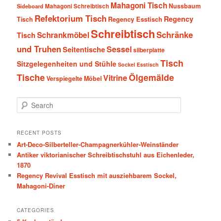
Mahagoni Tisch
Nussbaum
Sideboard
Mahagoni Schreibtisch
Refektorium Tisch
Regency
Tisch
Regency Esstisch
Schreibtisch
Schränke
Schrankmöbel
Tisch
und Truhen
Sessel
Seitentische
silberplatte
Tisch
Sitzgelegenheiten und Stühle
Sockel Esstisch
Tische
Ölgemälde
Vitrine
Verspiegelte Möbel
S
e
a
r
RECENT POSTS
c
Art-Deco-Silberteller-Champagnerkühler-Weinständer
h
Antiker viktorianischer Schreibtischstuhl aus Eichenleder,
1870
Regency Revival Esstisch mit ausziehbarem Sockel,
Mahagoni-Diner
CATEGORIES