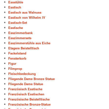
Essstühle
Esstisch
Esstisch aus Walnuss
Esstisch von Wilhelm IV
Esstisch-Set
Esstische
Esszimmerbank
Esszimmersets
Esszimmerstühle aus Eiche
Etagere Beistelltisch
Fackelstand
Fensterkorb
Figur
Filmprop
Fleischbedeckung
Fliegende Dame Bronze Statue
Fliegende Dame Statue
Französisch Esstische
Französisch Esstischen
Französische Beistelltische
Französische Bronze-Statue