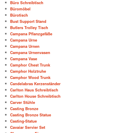
Büro Schreibtisch
Büromöbel
Bürotisch
Bust Support Stand
Butlers Trolley Tisch
Campana Pflanzgefäße
Campana Urne
Campana Urnen
Campana Urnenvasen
Campana Vase
Camphor Chest Trunk
Camphor Holztruhe
Camphor Wood Trunk
Candelabras Kerzenständer
Carlton Haus Schreibtisch
Carlton House Schreibtisch
Carver Stühle
Casting Bronze
Casting Bronze Statue
Casting-Statue
Cavaiar Servier Set