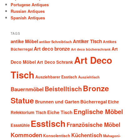
Portugese Antiques
Russian Antiques
Spanish Antiques
TAGS
antike Möbel
Antiker Tisch
antiker Schreibtisch
Antikes
Art deco bronze
Art
Bücherregal
Art deco bücherschrank
Art Deco
Deco Möbel
Art Deco Schrank
Tisch
Ausziehbarer Esstisch
Ausziehtisch
Bronze
Beistelltisch
Bauernmöbel
Statue
Brunnen und Garten
Bücherregal
Eiche
Englische Möbel
Eiche Tisch
Refektorium Tisch
Esstisch
Französische Möbel
Essstühle
Kommoden
Küchentisch
Konsolentisch
Mahagoni-