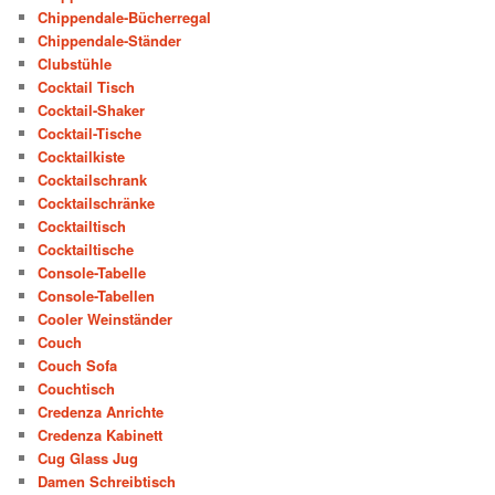
Chippendale-Bücherregal
Chippendale-Ständer
Clubstühle
Cocktail Tisch
Cocktail-Shaker
Cocktail-Tische
Cocktailkiste
Cocktailschrank
Cocktailschränke
Cocktailtisch
Cocktailtische
Console-Tabelle
Console-Tabellen
Cooler Weinständer
Couch
Couch Sofa
Couchtisch
Credenza Anrichte
Credenza Kabinett
Cug Glass Jug
Damen Schreibtisch