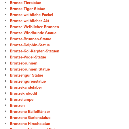
Bronze Tierstatue
Bronze Tiger-Statue
Bronze weibliche Fackel
Bronze weiblicher Akt
Bronze Weiblicher Brunnen
Bronze Windhunde Statue
Bronze-Brunnen-Statue
Bronze-Delphin-Statue
Bronze-Koi-Karpfen-Statuen
Bronze-Vogel-Statue
Bronzebrunnen
Bronzebrunnen Statue
Bronzefigur Statue
Bronzefigurenstatue
Bronzekandelaber
Bronzekrokodil
Bronzelampe
Bronzen
Bronzene Balletttänzer
Bronzene Gartenstatue
Bronzene Hirschstatue