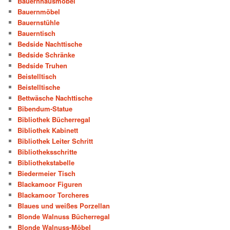
Bauernhausmöbel
Bauernmöbel
Bauernstühle
Bauerntisch
Bedside Nachttische
Bedside Schränke
Bedside Truhen
Beistelltisch
Beistelltische
Bettwäsche Nachttische
Bibendum-Statue
Bibliothek Bücherregal
Bibliothek Kabinett
Bibliothek Leiter Schritt
Bibliotheksschritte
Bibliothekstabelle
Biedermeier Tisch
Blackamoor Figuren
Blackamoor Torcheres
Blaues und weißes Porzellan
Blonde Walnuss Bücherregal
Blonde Walnuss-Möbel