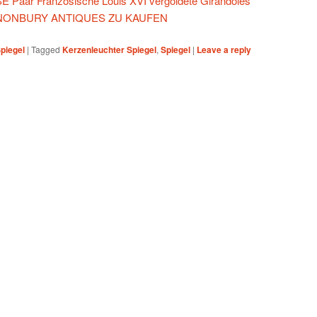
Paar Französische Louis XVI vergoldete Girandoles
 CANONBURY ANTIQUES ZU KAUFEN
piegel
|
Tagged
Kerzenleuchter Spiegel
,
Spiegel
|
Leave a reply