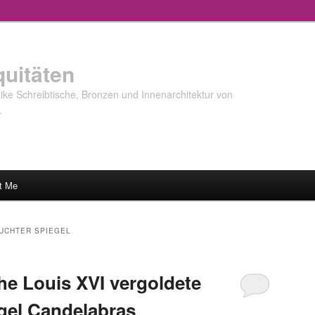
quitäten
ke Schreibtische, Bronzen und Innenarchitektur von
…
t Me
UCHTER SPIEGEL
he Louis XVI vergoldete
gel Candelabras