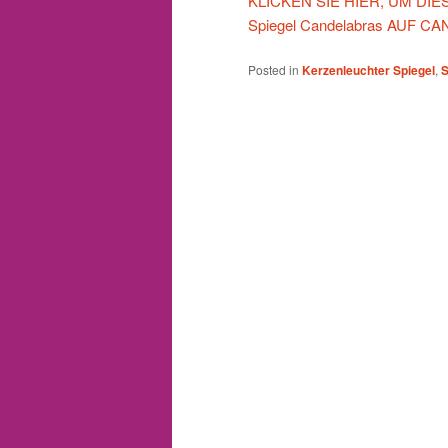
KLICKEN SIE HIER, UM DIESE 
Spiegel Candelabras AUF
Posted in
Kerzenleuchter Spiegel
,
S