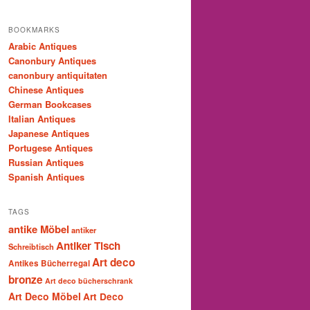
BOOKMARKS
Arabic Antiques
Canonbury Antiques
canonbury antiquitaten
Chinese Antiques
German Bookcases
Italian Antiques
Japanese Antiques
Portugese Antiques
Russian Antiques
Spanish Antiques
TAGS
antike Möbel
antiker
Antiker Tisch
Schreibtisch
Art deco
Antikes Bücherregal
bronze
Art deco bücherschrank
Art Deco Möbel
Art Deco