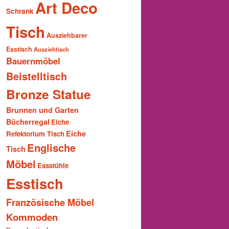
Art Deco
Schrank
Tisch
Ausziehbarer
Esstisch
Ausziehtisch
Bauernmöbel
Beistelltisch
Bronze Statue
Brunnen und Garten
Bücherregal
Eiche
Eiche
Refektorium Tisch
Englische
Tisch
Möbel
Essstühle
Esstisch
Französische Möbel
Kommoden