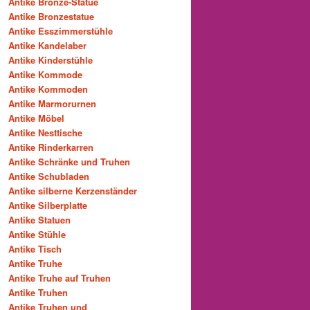
Antike Bronze-Statue
Antike Bronzestatue
Antike Esszimmerstühle
Antike Kandelaber
Antike Kinderstühle
Antike Kommode
Antike Kommoden
Antike Marmorurnen
Antike Möbel
Antike Nesttische
Antike Rinderkarren
Antike Schränke und Truhen
Antike Schubladen
Antike silberne Kerzenständer
Antike Silberplatte
Antike Statuen
Antike Stühle
Antike Tisch
Antike Truhe
Antike Truhe auf Truhen
Antike Truhen
Antike Truhen und