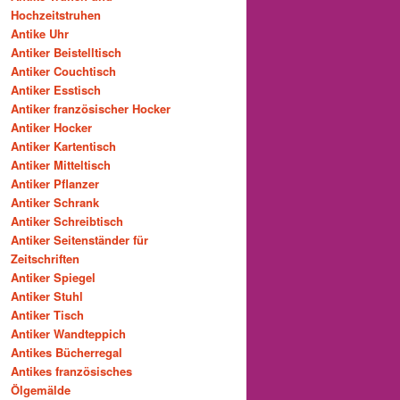
Hochzeitstruhen
Antike Uhr
Antiker Beistelltisch
Antiker Couchtisch
Antiker Esstisch
Antiker französischer Hocker
Antiker Hocker
Antiker Kartentisch
Antiker Mitteltisch
Antiker Pflanzer
Antiker Schrank
Antiker Schreibtisch
Antiker Seitenständer für
Zeitschriften
Antiker Spiegel
Antiker Stuhl
Antiker Tisch
Antiker Wandteppich
Antikes Bücherregal
Antikes französisches
Ölgemälde