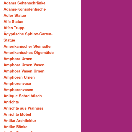
Adams Seitenschränke
Adams-Konsolentische
Adler Statue
Affe Statue
Affen-Trupp
Ägyptische Sphinx-Garten-
Statue
Amerikanischer Steinadler
Amerikanisches Ölgemälde
Amphora Urnen
Amphora Urnen Vasen
Amphora Vasen Urnen
Amphoren Urnen
Amphorenvase
Amphorenvasen
Anitque Schreibtisch
Anrichte
Anrichte aus Walnuss
Anrichte Möbel
Antike Architektur
Antike Bänke