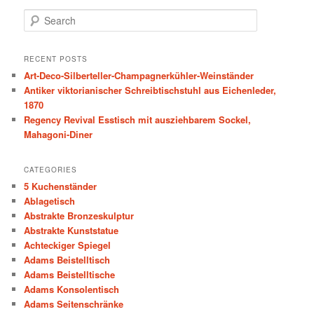
S
e
a
r
RECENT POSTS
c
Art-Deco-Silberteller-Champagnerkühler-Weinständer
h
Antiker viktorianischer Schreibtischstuhl aus Eichenleder,
1870
Regency Revival Esstisch mit ausziehbarem Sockel,
Mahagoni-Diner
CATEGORIES
5 Kuchenständer
Ablagetisch
Abstrakte Bronzeskulptur
Abstrakte Kunststatue
Achteckiger Spiegel
Adams Beistelltisch
Adams Beistelltische
Adams Konsolentisch
Adams Seitenschränke