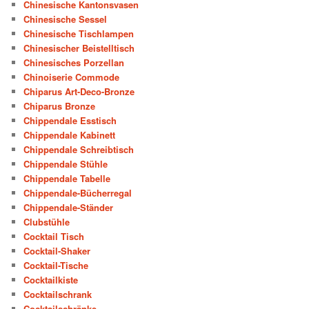
Chinesische Kantonsvasen
Chinesische Sessel
Chinesische Tischlampen
Chinesischer Beistelltisch
Chinesisches Porzellan
Chinoiserie Commode
Chiparus Art-Deco-Bronze
Chiparus Bronze
Chippendale Esstisch
Chippendale Kabinett
Chippendale Schreibtisch
Chippendale Stühle
Chippendale Tabelle
Chippendale-Bücherregal
Chippendale-Ständer
Clubstühle
Cocktail Tisch
Cocktail-Shaker
Cocktail-Tische
Cocktailkiste
Cocktailschrank
Cocktailschränke