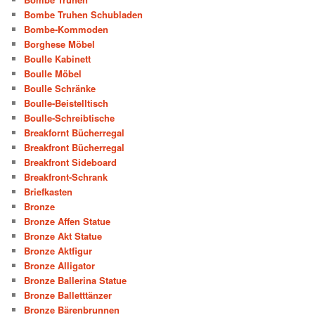
Bombe Truhen Schubladen
Bombe-Kommoden
Borghese Möbel
Boulle Kabinett
Boulle Möbel
Boulle Schränke
Boulle-Beistelltisch
Boulle-Schreibtische
Breakfornt Bücherregal
Breakfront Bücherregal
Breakfront Sideboard
Breakfront-Schrank
Briefkasten
Bronze
Bronze Affen Statue
Bronze Akt Statue
Bronze Aktfigur
Bronze Alligator
Bronze Ballerina Statue
Bronze Balletttänzer
Bronze Bärenbrunnen