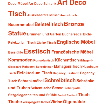
Art Deco
Deco Möbel
Art Deco Schrank
Tisch
Ausziehbarer Esstisch
Ausziehtisch
Bronze
Beistelltisch
Bauernmöbel
Statue
Brunnen und Garten
Bücherregal
Eiche
Englische Möbel
Eiche Tisch
Refektorium Tisch
Esstisch
Französische Möbel
Essstühle
Kommoden
Küchentisch
Konsolentisch
Mahagoni-
Mahagoni Tisch
Nussbaum
Sideboard
Mahagoni Schreibtisch
Refektorium Tisch
Regency
Tisch
Regency Esstisch
Schreibtisch
Schränke
Schrankmöbel
Tisch
und Truhen
Sessel
Seitentische
silberplatte
Tisch
Sitzgelegenheiten und Stühle
Sockel Esstisch
Tische
Ölgemälde
Vitrine
Verspiegelte Möbel