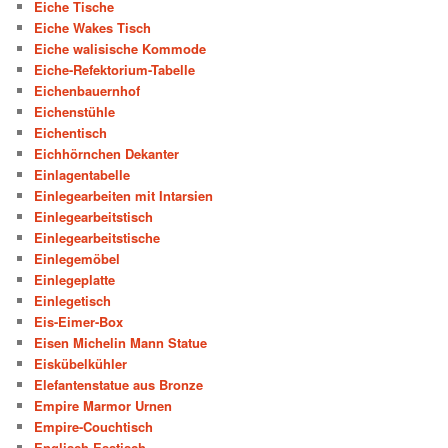
Eiche Tische
Eiche Wakes Tisch
Eiche walisische Kommode
Eiche-Refektorium-Tabelle
Eichenbauernhof
Eichenstühle
Eichentisch
Eichhörnchen Dekanter
Einlagentabelle
Einlegearbeiten mit Intarsien
Einlegearbeitstisch
Einlegearbeitstische
Einlegemöbel
Einlegeplatte
Einlegetisch
Eis-Eimer-Box
Eisen Michelin Mann Statue
Eiskübelkühler
Elefantenstatue aus Bronze
Empire Marmor Urnen
Empire-Couchtisch
Englisch Esstisch