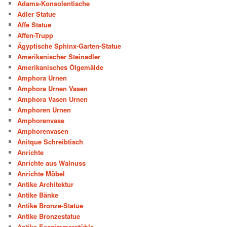
Adams-Konsolentische
Adler Statue
Affe Statue
Affen-Trupp
Ägyptische Sphinx-Garten-Statue
Amerikanischer Steinadler
Amerikanisches Ölgemälde
Amphora Urnen
Amphora Urnen Vasen
Amphora Vasen Urnen
Amphoren Urnen
Amphorenvase
Amphorenvasen
Anitque Schreibtisch
Anrichte
Anrichte aus Walnuss
Anrichte Möbel
Antike Architektur
Antike Bänke
Antike Bronze-Statue
Antike Bronzestatue
Antike Esszimmerstühle