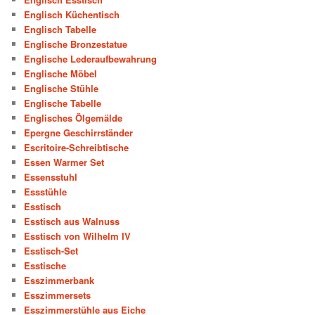
Englisch Küchentisch
Englisch Tabelle
Englische Bronzestatue
Englische Lederaufbewahrung
Englische Möbel
Englische Stühle
Englische Tabelle
Englisches Ölgemälde
Epergne Geschirrständer
Escritoire-Schreibtische
Essen Warmer Set
Essensstuhl
Essstühle
Esstisch
Esstisch aus Walnuss
Esstisch von Wilhelm IV
Esstisch-Set
Esstische
Esszimmerbank
Esszimmersets
Esszimmerstühle aus Eiche