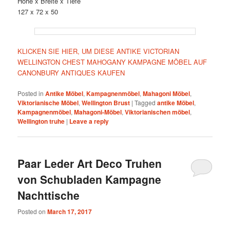
Höhe x Breite x Tiefe
127 x 72 x 50
KLICKEN SIE HIER, UM DIESE ANTIKE VICTORIAN
WELLINGTON CHEST MAHOGANY KAMPAGNE MÖBEL AUF
CANONBURY ANTIQUES KAUFEN
Posted in
Antike Möbel
,
Kampagnenmöbel
,
Mahagoni Möbel
,
Viktorianische Möbel
,
Wellington Brust
|
Tagged
antike Möbel
,
Kampagnenmöbel
,
Mahagoni-Möbel
,
Viktorianischen möbel
,
Wellington truhe
|
Leave a reply
Paar Leder Art Deco Truhen
von Schubladen Kampagne
Nachttische
Posted on
March 17, 2017