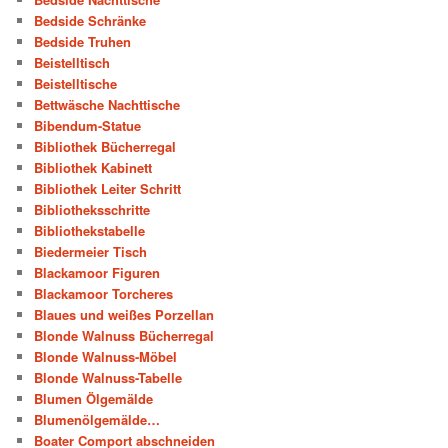
Bedside Schränke
Bedside Truhen
Beistelltisch
Beistelltische
Bettwäsche Nachttische
Bibendum-Statue
Bibliothek Bücherregal
Bibliothek Kabinett
Bibliothek Leiter Schritt
Bibliotheksschritte
Bibliothekstabelle
Biedermeier Tisch
Blackamoor Figuren
Blackamoor Torcheres
Blaues und weißes Porzellan
Blonde Walnuss Bücherregal
Blonde Walnuss-Möbel
Blonde Walnuss-Tabelle
Blumen Ölgemälde
Blumenölgemälde…
Boater Comport abschneiden