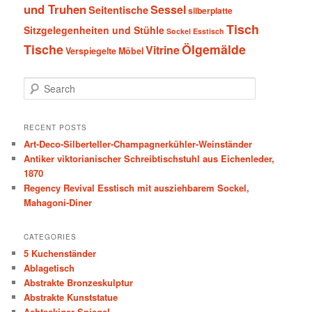
und Truhen
Sessel
Seitentische
silberplatte
Tisch
Sitzgelegenheiten und Stühle
Sockel Esstisch
Tische
Ölgemälde
Vitrine
Verspiegelte Möbel
S
e
a
r
RECENT POSTS
c
Art-Deco-Silberteller-Champagnerkühler-Weinständer
h
Antiker viktorianischer Schreibtischstuhl aus Eichenleder,
1870
Regency Revival Esstisch mit ausziehbarem Sockel,
Mahagoni-Diner
CATEGORIES
5 Kuchenständer
Ablagetisch
Abstrakte Bronzeskulptur
Abstrakte Kunststatue
Achteckiger Spiegel