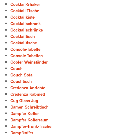
Cocktail-Shaker
Cocktail-Tische
Cocktailkiste
Cocktailschrank
Cocktailschränke
Cocktailtisch
Cocktailtische
Console-Tabelle
Console-Tabellen
Cooler Weinständer
Couch
Couch Sofa
Couchtisch
Credenza Anrichte
Credenza Kabinett
Cug Glass Jug
Damen Schreibtisch
Dampfer Koffer
Dampfer Kofferraum
Dampfer-Trunk-Tische
Dampfkoffer