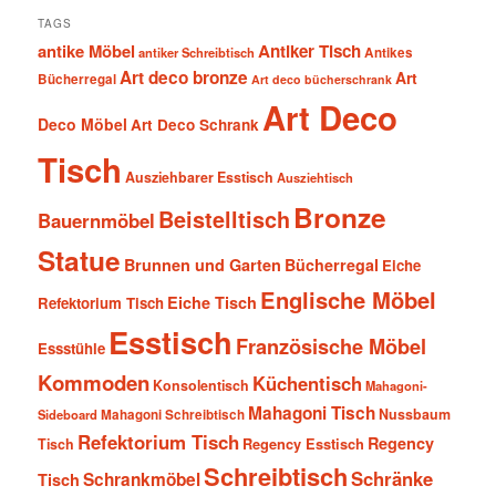
TAGS
antike Möbel
Antiker Tisch
antiker Schreibtisch
Antikes
Art deco bronze
Art
Bücherregal
Art deco bücherschrank
Art Deco
Deco Möbel
Art Deco Schrank
Tisch
Ausziehbarer Esstisch
Ausziehtisch
Bronze
Beistelltisch
Bauernmöbel
Statue
Brunnen und Garten
Bücherregal
Eiche
Englische Möbel
Eiche Tisch
Refektorium Tisch
Esstisch
Französische Möbel
Essstühle
Kommoden
Küchentisch
Konsolentisch
Mahagoni-
Mahagoni Tisch
Nussbaum
Sideboard
Mahagoni Schreibtisch
Refektorium Tisch
Regency
Tisch
Regency Esstisch
Schreibtisch
Schränke
Schrankmöbel
Tisch