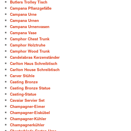
Butlers Trolley Tisch
Campana Pflanzgefäße
Campana Urne
Campana Urnen
Campana Urnenvasen
Campana Vase
Camphor Chest Trunk
Camphor Holztruhe
Camphor Wood Trunk
Candelabras Kerzenständer
Carlton Haus Schreibtisch
Carlton House Schreibtisch
Carver Stühle
Casting Bronze
Casting Bronze Statue
Casting-Statue
Cavaiar Servier Set
Champagner-Eimer
Champagner-Eiskübel
Champagner-Kühler
Champagnerkühler
Chesterblade Garten Urne