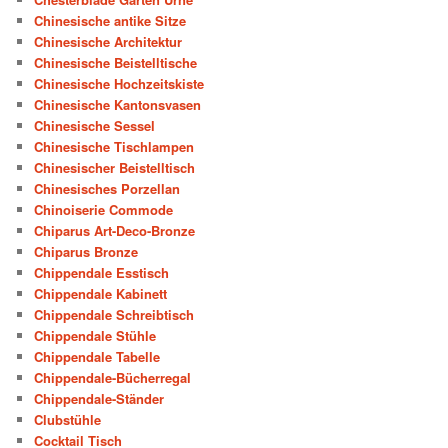
Chinesische antike Sitze
Chinesische Architektur
Chinesische Beistelltische
Chinesische Hochzeitskiste
Chinesische Kantonsvasen
Chinesische Sessel
Chinesische Tischlampen
Chinesischer Beistelltisch
Chinesisches Porzellan
Chinoiserie Commode
Chiparus Art-Deco-Bronze
Chiparus Bronze
Chippendale Esstisch
Chippendale Kabinett
Chippendale Schreibtisch
Chippendale Stühle
Chippendale Tabelle
Chippendale-Bücherregal
Chippendale-Ständer
Clubstühle
Cocktail Tisch