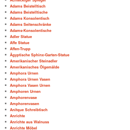
Adams Beistelltisch
Adams Beistelltische
Adams Konsolentisch
Adams Seitenschränke
Adams-Konsolentische
Adler Statue
Affe Statue
Affen-Trupp
Ägyptische Sphinx-Garten-Statue
Amerikanischer Steinadler
Amerikanisches Ölgemälde
Amphora Urnen
Amphora Urnen Vasen
Amphora Vasen Urnen
Amphoren Urnen
Amphorenvase
Amphorenvasen
Anitque Schreibtisch
Anrichte
Anrichte aus Walnuss
Anrichte Möbel