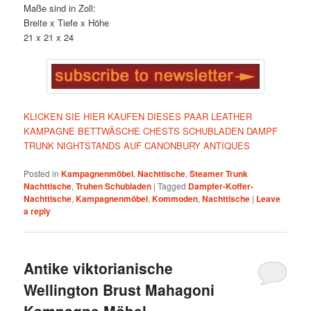
Maße sind in Zoll:
Breite x Tiefe x Höhe
21 x 21 x 24
KLICKEN SIE HIER KAUFEN DIESES PAAR LEATHER
KAMPAGNE BETTWÄSCHE CHESTS SCHUBLADEN DAMPF
TRUNK NIGHTSTANDS AUF CANONBURY ANTIQUES
Posted in
Kampagnenmöbel
,
Nachttische
,
Steamer Trunk
Nachttische
,
Truhen Schubladen
|
Tagged
Dampfer-Koffer-
Nachttische
,
Kampagnenmöbel
,
Kommoden
,
Nachttische
|
Leave
a reply
Antike viktorianische
Wellington Brust Mahagoni
Kampagne Möbel