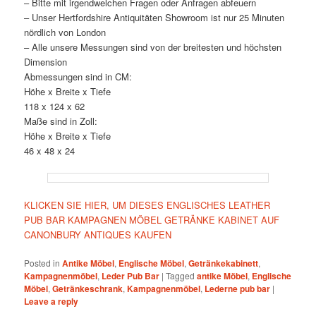
– Bitte mit irgendwelchen Fragen oder Anfragen abfeuern
– Unser Hertfordshire Antiquitäten Showroom ist nur 25 Minuten
nördlich von London
– Alle unsere Messungen sind von der breitesten und höchsten
Dimension
Abmessungen sind in CM:
Höhe x Breite x Tiefe
118 x 124 x 62
Maße sind in Zoll:
Höhe x Breite x Tiefe
46 x 48 x 24
KLICKEN SIE HIER, UM DIESES ENGLISCHES LEATHER
PUB BAR KAMPAGNEN MÖBEL GETRÄNKE KABINET AUF
CANONBURY ANTIQUES KAUFEN
Posted in
Antike Möbel
,
Englische Möbel
,
Getränkekabinett
,
Kampagnenmöbel
,
Leder Pub Bar
|
Tagged
antike Möbel
,
Englische
Möbel
,
Getränkeschrank
,
Kampagnenmöbel
,
Lederne pub bar
|
Leave a reply