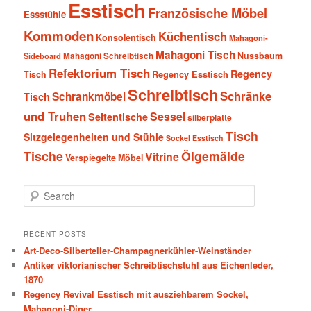
Esstisch
Französische Möbel
Essstühle
Kommoden
Küchentisch
Konsolentisch
Mahagoni-
Mahagoni Tisch
Nussbaum
Sideboard
Mahagoni Schreibtisch
Refektorium Tisch
Regency
Tisch
Regency Esstisch
Schreibtisch
Schränke
Schrankmöbel
Tisch
und Truhen
Sessel
Seitentische
silberplatte
Tisch
Sitzgelegenheiten und Stühle
Sockel Esstisch
Tische
Ölgemälde
Vitrine
Verspiegelte Möbel
S
e
a
r
RECENT POSTS
c
Art-Deco-Silberteller-Champagnerkühler-Weinständer
h
Antiker viktorianischer Schreibtischstuhl aus Eichenleder,
1870
Regency Revival Esstisch mit ausziehbarem Sockel,
Mahagoni-Diner