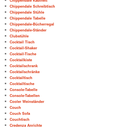
Chippendale Kabinett
Chippendale Schreibtisch
Chippendale Stühle
Chippendale Tabelle
Chippendale-Bücherregal
Chippendale-Ständer
Clubstühle
Cocktail Tisch
Cocktail-Shaker
Cocktail-Tische
Cocktailkiste
Cocktailschrank
Cocktailschränke
Cocktailtisch
Cocktailtische
Console-Tabelle
Console-Tabellen
Cooler Weinständer
Couch
Couch Sofa
Couchtisch
Credenza Anrichte