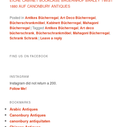
EICHE CABINET BOOKCASE BAUERNHOF BARLEY TWIST
1880 AUF CANONBURY ANTIQUES
Posted in
Antikes Bücherregal
,
Art Deco Bücherregal
,
Bücherschrankmöbel
,
Kabinett Bücherregal
,
Mahagoni
Bücherregal
|
Tagged
Antikes Bücherregal
,
Art deco
bücherschrank
,
Bücherschrankmöbel
,
Mahagoni Bücherregal
,
Schrank Schrank
|
Leave a reply
FIND US ON FACEBOOK
INSTAGRAM
Instagram did not return a 200.
Follow Me!
BOOKMARKS
Arabic Antiques
Canonbury Antiques
canonbury antiquitaten
Chinese Antiques