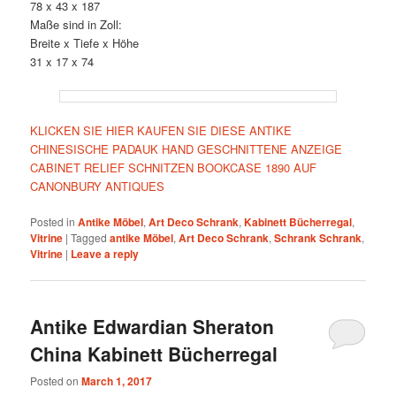
78 x 43 x 187
Maße sind in Zoll:
Breite x Tiefe x Höhe
31 x 17 x 74
KLICKEN SIE HIER KAUFEN SIE DIESE ANTIKE
CHINESISCHE PADAUK HAND GESCHNITTENE ANZEIGE
CABINET RELIEF SCHNITZEN BOOKCASE 1890 AUF
CANONBURY ANTIQUES
Posted in
Antike Möbel
,
Art Deco Schrank
,
Kabinett Bücherregal
,
Vitrine
|
Tagged
antike Möbel
,
Art Deco Schrank
,
Schrank Schrank
,
Vitrine
|
Leave a reply
Antike Edwardian Sheraton
China Kabinett Bücherregal
Posted on
March 1, 2017