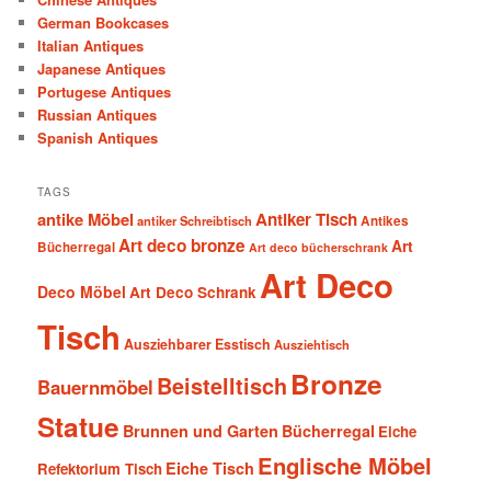
German Bookcases
Italian Antiques
Japanese Antiques
Portugese Antiques
Russian Antiques
Spanish Antiques
TAGS
antike Möbel
Antiker Tisch
antiker Schreibtisch
Antikes
Art deco bronze
Art
Bücherregal
Art deco bücherschrank
Art Deco
Deco Möbel
Art Deco Schrank
Tisch
Ausziehbarer Esstisch
Ausziehtisch
Bronze
Beistelltisch
Bauernmöbel
Statue
Brunnen und Garten
Bücherregal
Eiche
Englische Möbel
Eiche Tisch
Refektorium Tisch