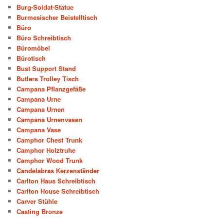
Burg-Soldat-Statue
Burmesischer Beistelltisch
Büro
Büro Schreibtisch
Büromöbel
Bürotisch
Bust Support Stand
Butlers Trolley Tisch
Campana Pflanzgefäße
Campana Urne
Campana Urnen
Campana Urnenvasen
Campana Vase
Camphor Chest Trunk
Camphor Holztruhe
Camphor Wood Trunk
Candelabras Kerzenständer
Carlton Haus Schreibtisch
Carlton House Schreibtisch
Carver Stühle
Casting Bronze