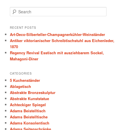
S
e
a
r
RECENT POSTS
c
Art-Deco-Silberteller-Champagnerkühler-Weinständer
h
Antiker viktorianischer Schreibtischstuhl aus Eichenleder,
1870
Regency Revival Esstisch mit ausziehbarem Sockel,
Mahagoni-Diner
CATEGORIES
5 Kuchenständer
Ablagetisch
Abstrakte Bronzeskulptur
Abstrakte Kunststatue
Achteckiger Spiegel
Adams Beistelltisch
Adams Beistelltische
Adams Konsolentisch
Adams Seitenschränke