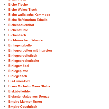
Eiche Tische
Eiche Wakes Tisch
Eiche walisische Kommode
Eiche-Refektorium-Tabelle
Eichenbauernhof
Eichenstühle
Eichentisch
Eichhörnchen Dekanter
Einlagentabelle
Einlegearbeiten mit Intarsien
Einlegearbeitstisch
Einlegearbeitstische
Einlegemöbel
Einlegeplatte
Einlegetisch
Eis-Eimer-Box
Eisen Michelin Mann Statue
Eiskübelkühler
Elefantenstatue aus Bronze
Empire Marmor Urnen
Empire-Couchtisch