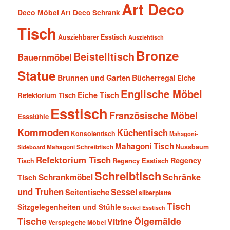
Art Deco
Deco Möbel
Art Deco Schrank
Tisch
Ausziehbarer Esstisch
Ausziehtisch
Bronze
Beistelltisch
Bauernmöbel
Statue
Brunnen und Garten
Bücherregal
Eiche
Englische Möbel
Eiche Tisch
Refektorium Tisch
Esstisch
Französische Möbel
Essstühle
Kommoden
Küchentisch
Konsolentisch
Mahagoni-
Mahagoni Tisch
Nussbaum
Sideboard
Mahagoni Schreibtisch
Refektorium Tisch
Regency
Tisch
Regency Esstisch
Schreibtisch
Schränke
Schrankmöbel
Tisch
und Truhen
Sessel
Seitentische
silberplatte
Tisch
Sitzgelegenheiten und Stühle
Sockel Esstisch
Tische
Ölgemälde
Vitrine
Verspiegelte Möbel