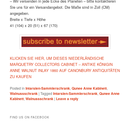
– Wir versenden in jede Ecke des Planeten – bitte kontaktieren
Sie uns für ein Versandangebot. Die Maße sind in Zoll (CM)
angegeben.
Breite x Tiefe x Höhe
41 (104) x 20 (51) x 67 (170)
KLICKEN SIE HIER, UM DIESES NIEDERLÄNDISCHE
MARQUETRY COLLECTORS CABINET – ANTIKE KÖNIGIN
ANNE WALNUT INLAY 1860 AUF CANONBURY ANTIQUITÄTEN
ZU KAUFEN
Posted in
Intarsien-Sammlerschrank
,
Qunee Anne Kabinett
,
Walnussschrank
|
Tagged
Intarsien-Sammlerschrank
,
Qunee Anne
Kabinett
,
Walnussschrank
|
Leave a reply
FIND US ON FACEBOOK