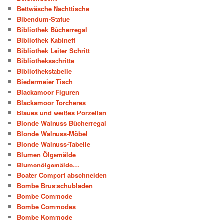
Bettwäsche Nachttische
Bibendum-Statue
Bibliothek Bücherregal
Bibliothek Kabinett
Bibliothek Leiter Schritt
Bibliotheksschritte
Bibliothekstabelle
Biedermeier Tisch
Blackamoor Figuren
Blackamoor Torcheres
Blaues und weißes Porzellan
Blonde Walnuss Bücherregal
Blonde Walnuss-Möbel
Blonde Walnuss-Tabelle
Blumen Ölgemälde
Blumenölgemälde…
Boater Comport abschneiden
Bombe Brustschubladen
Bombe Commode
Bombe Commodes
Bombe Kommode