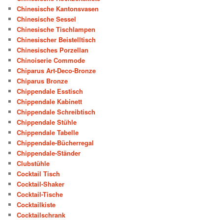
Chinesische Kantonsvasen
Chinesische Sessel
Chinesische Tischlampen
Chinesischer Beistelltisch
Chinesisches Porzellan
Chinoiserie Commode
Chiparus Art-Deco-Bronze
Chiparus Bronze
Chippendale Esstisch
Chippendale Kabinett
Chippendale Schreibtisch
Chippendale Stühle
Chippendale Tabelle
Chippendale-Bücherregal
Chippendale-Ständer
Clubstühle
Cocktail Tisch
Cocktail-Shaker
Cocktail-Tische
Cocktailkiste
Cocktailschrank