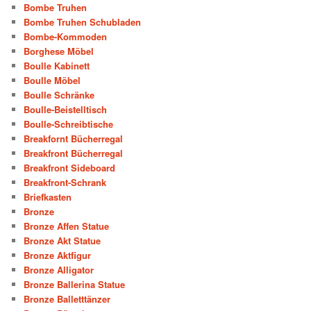
Bombe Truhen
Bombe Truhen Schubladen
Bombe-Kommoden
Borghese Möbel
Boulle Kabinett
Boulle Möbel
Boulle Schränke
Boulle-Beistelltisch
Boulle-Schreibtische
Breakfornt Bücherregal
Breakfront Bücherregal
Breakfront Sideboard
Breakfront-Schrank
Briefkasten
Bronze
Bronze Affen Statue
Bronze Akt Statue
Bronze Aktfigur
Bronze Alligator
Bronze Ballerina Statue
Bronze Balletttänzer