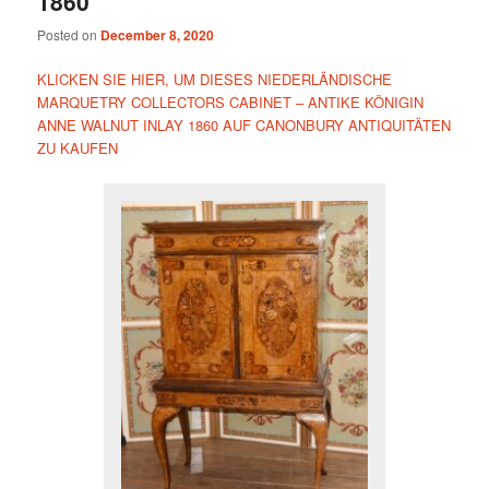
1860
Posted on
December 8, 2020
KLICKEN SIE HIER, UM DIESES NIEDERLÄNDISCHE
MARQUETRY COLLECTORS CABINET – ANTIKE KÖNIGIN
ANNE WALNUT INLAY 1860 AUF CANONBURY ANTIQUITÄTEN
ZU KAUFEN