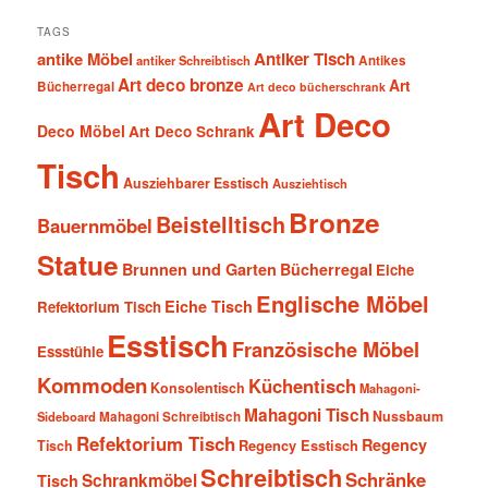
TAGS
antike Möbel
Antiker Tisch
antiker Schreibtisch
Antikes
Art deco bronze
Art
Bücherregal
Art deco bücherschrank
Art Deco
Deco Möbel
Art Deco Schrank
Tisch
Ausziehbarer Esstisch
Ausziehtisch
Bronze
Beistelltisch
Bauernmöbel
Statue
Brunnen und Garten
Bücherregal
Eiche
Englische Möbel
Eiche Tisch
Refektorium Tisch
Esstisch
Französische Möbel
Essstühle
Kommoden
Küchentisch
Konsolentisch
Mahagoni-
Mahagoni Tisch
Nussbaum
Sideboard
Mahagoni Schreibtisch
Refektorium Tisch
Regency
Tisch
Regency Esstisch
Schreibtisch
Schränke
Schrankmöbel
Tisch