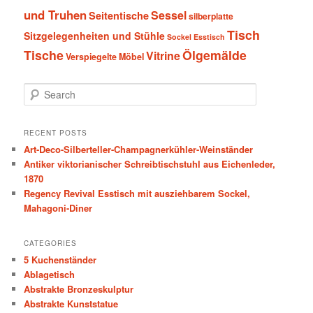
und Truhen
Sessel
Seitentische
silberplatte
Tisch
Sitzgelegenheiten und Stühle
Sockel Esstisch
Tische
Ölgemälde
Vitrine
Verspiegelte Möbel
S
e
a
r
RECENT POSTS
c
Art-Deco-Silberteller-Champagnerkühler-Weinständer
h
Antiker viktorianischer Schreibtischstuhl aus Eichenleder,
1870
Regency Revival Esstisch mit ausziehbarem Sockel,
Mahagoni-Diner
CATEGORIES
5 Kuchenständer
Ablagetisch
Abstrakte Bronzeskulptur
Abstrakte Kunststatue