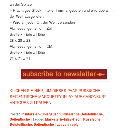
an der Spitze
– Prächtiges Stück in toller Form angeboten und wird überall in
der Welt ausgeliefert
– Wird an jeden Ort der Welt versenden
Abmessungen sind in Zoll:
Breite x Tiefe x Höhe
28 x 28 x 28
Abmessungen sind in CM:
Breite x Tiefe x Höhe
71 x 71 x 71
KLICKEN SIE HIER, UM DIESES PAAR RUSSISCHE
SEITENTISCHE MARQUETRY INLAY AUF CANONBURY
ANTIQUES ZU KAUFEN
Posted in
Intarsien-Einlegetisch
,
Russische Beistelltische
,
Seitentische
|
Tagged
Marketerie-Inlay-Tisch
,
Russische
Beistelltische
,
Seitentische
|
Leave a reply