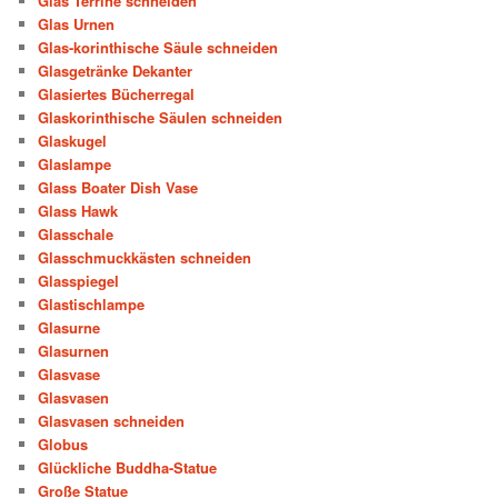
Glas Terrine schneiden
Glas Urnen
Glas-korinthische Säule schneiden
Glasgetränke Dekanter
Glasiertes Bücherregal
Glaskorinthische Säulen schneiden
Glaskugel
Glaslampe
Glass Boater Dish Vase
Glass Hawk
Glasschale
Glasschmuckkästen schneiden
Glasspiegel
Glastischlampe
Glasurne
Glasurnen
Glasvase
Glasvasen
Glasvasen schneiden
Globus
Glückliche Buddha-Statue
Große Statue