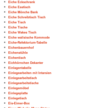
Eiche Eckschrank
Eiche Esstisch
Eiche Mönche Bank
Eiche Schreibtisch Tisch
Eiche Tisch
Eiche Tische
Eiche Wakes Tisch
Eiche walisische Kommode
Eiche-Refektorium-Tabelle
Eichenbauernhof
Eichenstühle
Eichentisch
Eichhörnchen Dekanter
Einlagentabelle
Einlegearbeiten mit Intarsien
Einlegearbeitstisch
Einlegearbeitstische
Einlegemöbel
Einlegeplatte
Einlegetisch
Eis-Eimer-Box