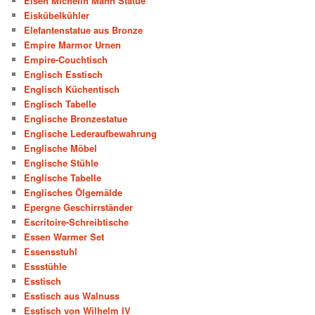
Eisen Michelin Mann Statue
Eiskübelkühler
Elefantenstatue aus Bronze
Empire Marmor Urnen
Empire-Couchtisch
Englisch Esstisch
Englisch Küchentisch
Englisch Tabelle
Englische Bronzestatue
Englische Lederaufbewahrung
Englische Möbel
Englische Stühle
Englische Tabelle
Englisches Ölgemälde
Epergne Geschirrständer
Escritoire-Schreibtische
Essen Warmer Set
Essensstuhl
Essstühle
Esstisch
Esstisch aus Walnuss
Esstisch von Wilhelm IV