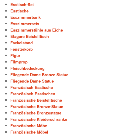
Esstisch-Set
Esstische
Esszimmerbank
Esszimmersets
Esszimmerstühle aus Eiche
Etagere Beistelltisch
Fackelstand
Fensterkorb
Figur
Filmprop
Fleischbedeckung
Fliegende Dame Bronze Statue
Fliegende Dame Statue
Französisch Esstische
Französisch Esstischen
Französische Beistelltische
Französische Bronze-Statue
Französische Bronzestatue
Französische Kleiderschränke
Französische Möbe
Französische Möbel