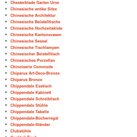
Chesterblade Garten Urne
Chinesische antike Sitze
Chinesische Architektur
Chinesische Beistelltische
Chinesische Hochzeitskiste
Chinesische Kantonsvasen
Chinesische Sessel
Chinesische Tischlampen
Chinesischer Beistelltisch
Chinesisches Porzellan
Chinoiserie Commode
Chiparus Art-Deco-Bronze
Chiparus Bronze
Chippendale Esstisch
Chippendale Kabinett
Chippendale Schreibtisch
Chippendale Stühle
Chippendale Tabelle
Chippendale-Bücherregal
Chippendale-Ständer
Clubstühle