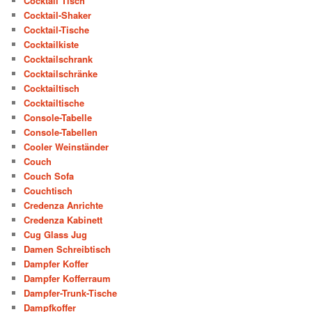
Cocktail Tisch
Cocktail-Shaker
Cocktail-Tische
Cocktailkiste
Cocktailschrank
Cocktailschränke
Cocktailtisch
Cocktailtische
Console-Tabelle
Console-Tabellen
Cooler Weinständer
Couch
Couch Sofa
Couchtisch
Credenza Anrichte
Credenza Kabinett
Cug Glass Jug
Damen Schreibtisch
Dampfer Koffer
Dampfer Kofferraum
Dampfer-Trunk-Tische
Dampfkoffer