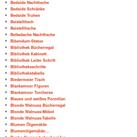
Bedside Nachttische
Bedside Schränke
Bedside Truhen
Beistelltisch
Beistelltische
Bettwäsche Nachttische
Bibendum-Statue
Bibliothek Bücherregal
Bibliothek Kabinett
Bibliothek Leiter Schritt
Bibliotheksschritte
Bibliothekstabelle
Biedermeier Tisch
Blackamoor Figuren
Blackamoor Torcheres
Blaues und weißes Porzellan
Blonde Walnuss Bücherregal
Blonde Walnuss-Möbel
Blonde Walnuss-Tabelle
Blumen Ölgemälde
Blumenölgemälde…