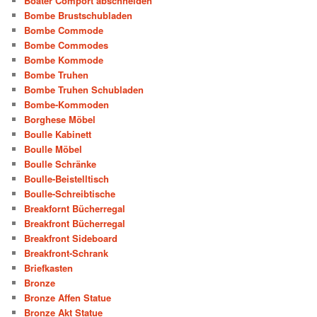
Boater Comport abschneiden
Bombe Brustschubladen
Bombe Commode
Bombe Commodes
Bombe Kommode
Bombe Truhen
Bombe Truhen Schubladen
Bombe-Kommoden
Borghese Möbel
Boulle Kabinett
Boulle Möbel
Boulle Schränke
Boulle-Beistelltisch
Boulle-Schreibtische
Breakfornt Bücherregal
Breakfront Bücherregal
Breakfront Sideboard
Breakfront-Schrank
Briefkasten
Bronze
Bronze Affen Statue
Bronze Akt Statue