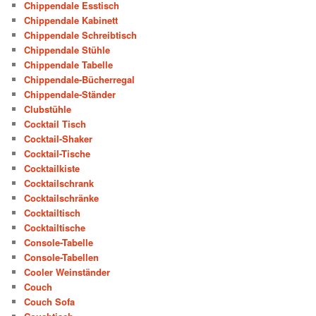
Chippendale Esstisch
Chippendale Kabinett
Chippendale Schreibtisch
Chippendale Stühle
Chippendale Tabelle
Chippendale-Bücherregal
Chippendale-Ständer
Clubstühle
Cocktail Tisch
Cocktail-Shaker
Cocktail-Tische
Cocktailkiste
Cocktailschrank
Cocktailschränke
Cocktailtisch
Cocktailtische
Console-Tabelle
Console-Tabellen
Cooler Weinständer
Couch
Couch Sofa