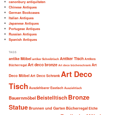
canonbury antiquitaten
Chinese Antiques
German Bookcases
Italian Antiques
Japanese Antiques
Portugese Antiques
Russian Antiques
Spanish Antiques
TAGS
antike Möbel
Antiker Tisch
antiker Schreibtisch
Antikes
Art deco bronze
Art
Bücherregal
Art deco bücherschrank
Art Deco
Deco Möbel
Art Deco Schrank
Tisch
Ausziehbarer Esstisch
Ausziehtisch
Bronze
Beistelltisch
Bauernmöbel
Statue
Brunnen und Garten
Bücherregal
Eiche