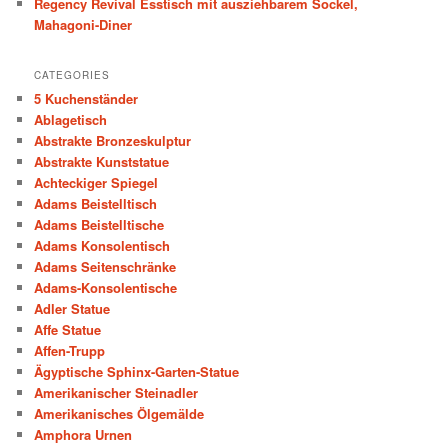
Regency Revival Esstisch mit ausziehbarem Sockel,
Mahagoni-Diner
CATEGORIES
5 Kuchenständer
Ablagetisch
Abstrakte Bronzeskulptur
Abstrakte Kunststatue
Achteckiger Spiegel
Adams Beistelltisch
Adams Beistelltische
Adams Konsolentisch
Adams Seitenschränke
Adams-Konsolentische
Adler Statue
Affe Statue
Affen-Trupp
Ägyptische Sphinx-Garten-Statue
Amerikanischer Steinadler
Amerikanisches Ölgemälde
Amphora Urnen