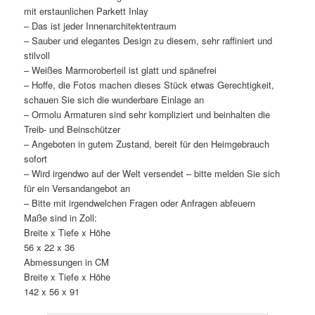
mit erstaunlichen Parkett Inlay
– Das ist jeder Innenarchitektentraum
– Sauber und elegantes Design zu diesem, sehr raffiniert und
stilvoll
– Weißes Marmoroberteil ist glatt und spänefrei
– Hoffe, die Fotos machen dieses Stück etwas Gerechtigkeit,
schauen Sie sich die wunderbare Einlage an
– Ormolu Armaturen sind sehr kompliziert und beinhalten die
Treib- und Beinschützer
– Angeboten in gutem Zustand, bereit für den Heimgebrauch
sofort
– Wird irgendwo auf der Welt versendet – bitte melden Sie sich
für ein Versandangebot an
– Bitte mit irgendwelchen Fragen oder Anfragen abfeuern
Maße sind in Zoll:
Breite x Tiefe x Höhe
56 x 22 x 36
Abmessungen in CM
Breite x Tiefe x Höhe
142 x 56 x 91