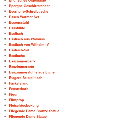
Englisches Ölgemälde
Epergne Geschirrständer
Escritoire-Schreibtische
Essen Warmer Set
Essensstuhl
Essstühle
Esstisch
Esstisch aus Walnuss
Esstisch von Wilhelm IV
Esstisch-Set
Esstische
Esszimmerbank
Esszimmersets
Esszimmerstühle aus Eiche
Etagere Beistelltisch
Fackelstand
Fensterkorb
Figur
Filmprop
Fleischbedeckung
Fliegende Dame Bronze Statue
Fliegende Dame Statue