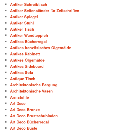
Antiker Schreibtisch
Antiker Seitenständer für Zeitschriften
Antiker Spiegel
Antiker Stuhl
Antiker Tisch
Antiker Wandteppich
Antikes Bücherregal
Antikes französisches Ölgemälde
Antikes Kabinett
Antikes Ölgemälde
Antikes Sideboard
Antikes Sofa
Antique Tisch
Architektonische Bergung
Architektonische Vasen
Armstühle
Art Deco
Art Deco Bronze
Art Deco Brustschubladen
Art Deco Bücherregal
Art Deco Büste