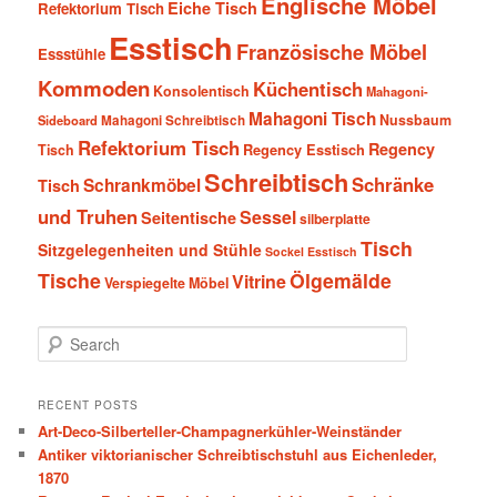
Englische Möbel
Eiche Tisch
Refektorium Tisch
Esstisch
Französische Möbel
Essstühle
Kommoden
Küchentisch
Konsolentisch
Mahagoni-
Mahagoni Tisch
Nussbaum
Sideboard
Mahagoni Schreibtisch
Refektorium Tisch
Regency
Tisch
Regency Esstisch
Schreibtisch
Schränke
Schrankmöbel
Tisch
und Truhen
Sessel
Seitentische
silberplatte
Tisch
Sitzgelegenheiten und Stühle
Sockel Esstisch
Tische
Ölgemälde
Vitrine
Verspiegelte Möbel
S
e
a
r
RECENT POSTS
c
Art-Deco-Silberteller-Champagnerkühler-Weinständer
h
Antiker viktorianischer Schreibtischstuhl aus Eichenleder,
1870