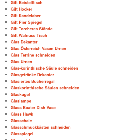
Gilt Beistelltisch
Gilt Hocker
Gilt Kandelaber
Gilt Pier Spiegel
Gilt Torcheres Stände
Gilt Walnuss Tisch
Glas Dekanter
Glas Österreich Vasen Urnen
Glas Terrine schneiden
Glas Urnen
Glas-korinthische Säule schneiden
Glasgetränke Dekanter
Glasiertes Bücherregal
Glaskorinthische Säulen schneiden
Glaskugel
Glaslampe
Glass Boater Dish Vase
Glass Hawk
Glasschale
Glasschmuckkästen schneiden
Glasspiegel