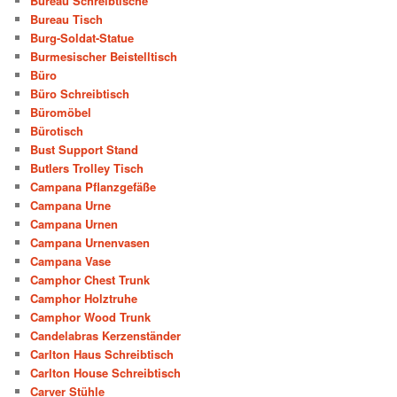
Bureau Schreibtische
Bureau Tisch
Burg-Soldat-Statue
Burmesischer Beistelltisch
Büro
Büro Schreibtisch
Büromöbel
Bürotisch
Bust Support Stand
Butlers Trolley Tisch
Campana Pflanzgefäße
Campana Urne
Campana Urnen
Campana Urnenvasen
Campana Vase
Camphor Chest Trunk
Camphor Holztruhe
Camphor Wood Trunk
Candelabras Kerzenständer
Carlton Haus Schreibtisch
Carlton House Schreibtisch
Carver Stühle