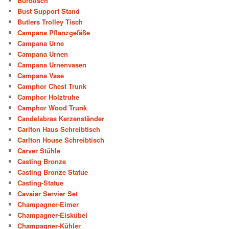
Bürotisch
Bust Support Stand
Butlers Trolley Tisch
Campana Pflanzgefäße
Campana Urne
Campana Urnen
Campana Urnenvasen
Campana Vase
Camphor Chest Trunk
Camphor Holztruhe
Camphor Wood Trunk
Candelabras Kerzenständer
Carlton Haus Schreibtisch
Carlton House Schreibtisch
Carver Stühle
Casting Bronze
Casting Bronze Statue
Casting-Statue
Cavaiar Servier Set
Champagner-Eimer
Champagner-Eiskübel
Champagner-Kühler