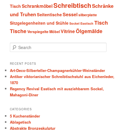
Schreibtisch
Schränke
Schrankmöbel
Tisch
und Truhen
Sessel
Seitentische
silberplatte
Tisch
Sitzgelegenheiten und Stühle
Sockel Esstisch
Tische
Ölgemälde
Vitrine
Verspiegelte Möbel
S
e
a
r
RECENT POSTS
c
Art-Deco-Silberteller-Champagnerkühler-Weinständer
h
Antiker viktorianischer Schreibtischstuhl aus Eichenleder,
1870
Regency Revival Esstisch mit ausziehbarem Sockel,
Mahagoni-Diner
CATEGORIES
5 Kuchenständer
Ablagetisch
Abstrakte Bronzeskulptur