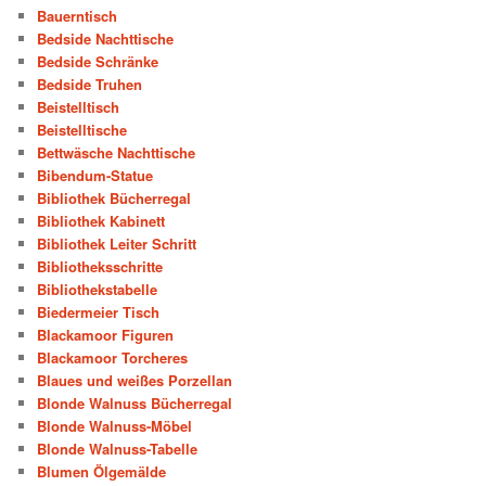
Bauerntisch
Bedside Nachttische
Bedside Schränke
Bedside Truhen
Beistelltisch
Beistelltische
Bettwäsche Nachttische
Bibendum-Statue
Bibliothek Bücherregal
Bibliothek Kabinett
Bibliothek Leiter Schritt
Bibliotheksschritte
Bibliothekstabelle
Biedermeier Tisch
Blackamoor Figuren
Blackamoor Torcheres
Blaues und weißes Porzellan
Blonde Walnuss Bücherregal
Blonde Walnuss-Möbel
Blonde Walnuss-Tabelle
Blumen Ölgemälde