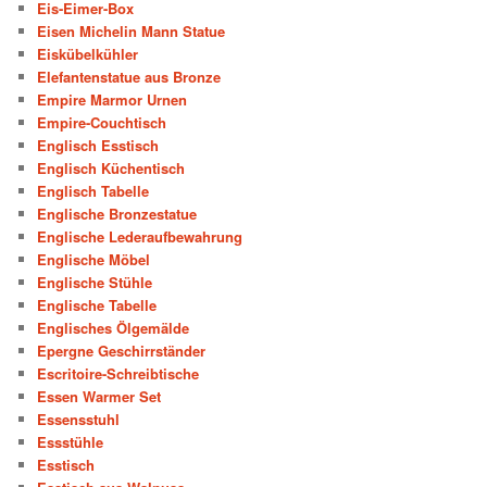
Eis-Eimer-Box
Eisen Michelin Mann Statue
Eiskübelkühler
Elefantenstatue aus Bronze
Empire Marmor Urnen
Empire-Couchtisch
Englisch Esstisch
Englisch Küchentisch
Englisch Tabelle
Englische Bronzestatue
Englische Lederaufbewahrung
Englische Möbel
Englische Stühle
Englische Tabelle
Englisches Ölgemälde
Epergne Geschirrständer
Escritoire-Schreibtische
Essen Warmer Set
Essensstuhl
Essstühle
Esstisch