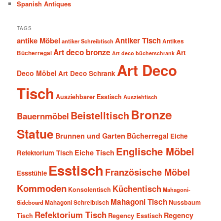
Spanish Antiques
TAGS
antike Möbel
Antiker Tisch
antiker Schreibtisch
Antikes
Art deco bronze
Art
Bücherregal
Art deco bücherschrank
Art Deco
Deco Möbel
Art Deco Schrank
Tisch
Ausziehbarer Esstisch
Ausziehtisch
Bronze
Beistelltisch
Bauernmöbel
Statue
Brunnen und Garten
Bücherregal
Eiche
Englische Möbel
Eiche Tisch
Refektorium Tisch
Esstisch
Französische Möbel
Essstühle
Kommoden
Küchentisch
Konsolentisch
Mahagoni-
Mahagoni Tisch
Nussbaum
Sideboard
Mahagoni Schreibtisch
Refektorium Tisch
Regency
Tisch
Regency Esstisch