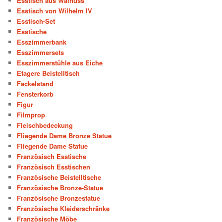
Esstisch aus Walnuss
Esstisch von Wilhelm IV
Esstisch-Set
Esstische
Esszimmerbank
Esszimmersets
Esszimmerstühle aus Eiche
Etagere Beistelltisch
Fackelstand
Fensterkorb
Figur
Filmprop
Fleischbedeckung
Fliegende Dame Bronze Statue
Fliegende Dame Statue
Französisch Esstische
Französisch Esstischen
Französische Beistelltische
Französische Bronze-Statue
Französische Bronzestatue
Französische Kleiderschränke
Französische Möbe