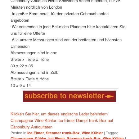
Canonbury Antiques Herts Showroom sehen möchten, nur 25
Minuten nördlich von London
-In großer Form bereit für den privaten Gebrauch sofort
angeboten
-Wir versenden in jede Ecke des Planeten-bitte kontaktieren Sie
uns für eine Offerte
-Alle unsere Messungen sind von der breitesten und höchsten
Dimension
Abmessungen sind in cm:
Breite x Tiefe x Höhe
33 x 22 x 35
Abmessungen sind in Zoll:
Breite x Tiefe x Höhe
13 x 9 x 14
Klicken Sie hier, um dieses englische Leder behindern
Champagner Wine Kühler Ice Eimer Dampf trunk Box auf
Canonbury Antiquitäten
Posted in
Ice Eimer
,
Steamer trunk-Box
,
Wine Kühler
|
Tagged
Champagner-Kühler
,
Ice Eimer
,
Steamer trunk-Box
,
Wine Kühler
|