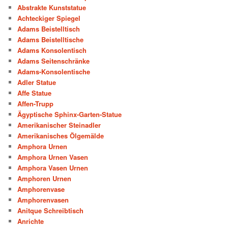
Abstrakte Kunststatue
Achteckiger Spiegel
Adams Beistelltisch
Adams Beistelltische
Adams Konsolentisch
Adams Seitenschränke
Adams-Konsolentische
Adler Statue
Affe Statue
Affen-Trupp
Ägyptische Sphinx-Garten-Statue
Amerikanischer Steinadler
Amerikanisches Ölgemälde
Amphora Urnen
Amphora Urnen Vasen
Amphora Vasen Urnen
Amphoren Urnen
Amphorenvase
Amphorenvasen
Anitque Schreibtisch
Anrichte