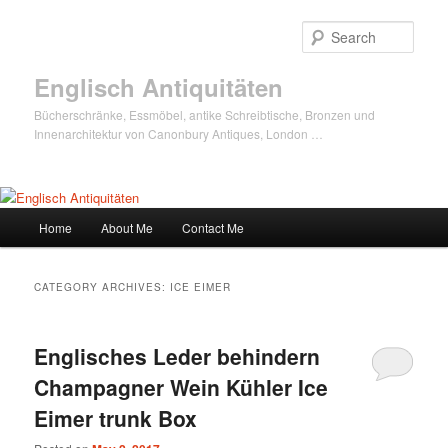
Sear
Englisch Antiquitäten
Bücherschränke, Essmöbel, antike Schreibtische, Bronzen und
Innenarchitektur von Canonbury Antiques, London …
Main
Home
About Me
Contact Me
Skip
Skip
menu
to
to
CATEGORY ARCHIVES:
ICE EIMER
primary
secondary
Englisches Leder behindern
content
content
Champagner Wein Kühler Ice
Eimer trunk Box