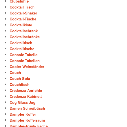
Clubstühle
Cocktail Tisch
Cocktail-Shaker
Cocktail-Tische
Cocktailkiste
Cocktailschrank
Cocktailschränke
Cocktailtisch
Cocktailtische
Console-Tabelle
Console-Tabellen
Cooler Weinständer
Couch
Couch Sofa
Couchtisch
Credenza Anrichte
Credenza Kabinett
Cug Glass Jug
Damen Schreibtisch
Dampfer Koffer
Dampfer Kofferraum
Dampfer-Trunk-Tische