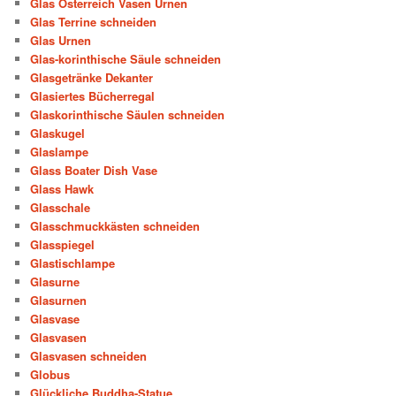
Glas Österreich Vasen Urnen
Glas Terrine schneiden
Glas Urnen
Glas-korinthische Säule schneiden
Glasgetränke Dekanter
Glasiertes Bücherregal
Glaskorinthische Säulen schneiden
Glaskugel
Glaslampe
Glass Boater Dish Vase
Glass Hawk
Glasschale
Glasschmuckkästen schneiden
Glasspiegel
Glastischlampe
Glasurne
Glasurnen
Glasvase
Glasvasen
Glasvasen schneiden
Globus
Glückliche Buddha-Statue