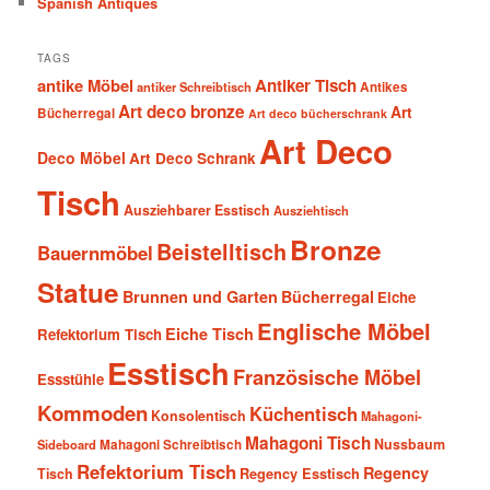
Spanish Antiques
TAGS
antike Möbel
Antiker Tisch
antiker Schreibtisch
Antikes
Art deco bronze
Art
Bücherregal
Art deco bücherschrank
Art Deco
Deco Möbel
Art Deco Schrank
Tisch
Ausziehbarer Esstisch
Ausziehtisch
Bronze
Beistelltisch
Bauernmöbel
Statue
Brunnen und Garten
Bücherregal
Eiche
Englische Möbel
Eiche Tisch
Refektorium Tisch
Esstisch
Französische Möbel
Essstühle
Kommoden
Küchentisch
Konsolentisch
Mahagoni-
Mahagoni Tisch
Nussbaum
Sideboard
Mahagoni Schreibtisch
Refektorium Tisch
Regency
Tisch
Regency Esstisch