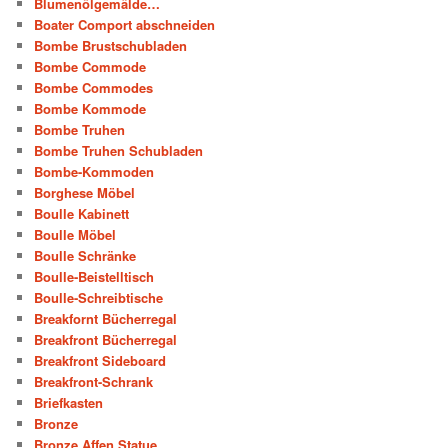
Blumenölgemälde…
Boater Comport abschneiden
Bombe Brustschubladen
Bombe Commode
Bombe Commodes
Bombe Kommode
Bombe Truhen
Bombe Truhen Schubladen
Bombe-Kommoden
Borghese Möbel
Boulle Kabinett
Boulle Möbel
Boulle Schränke
Boulle-Beistelltisch
Boulle-Schreibtische
Breakfornt Bücherregal
Breakfront Bücherregal
Breakfront Sideboard
Breakfront-Schrank
Briefkasten
Bronze
Bronze Affen Statue