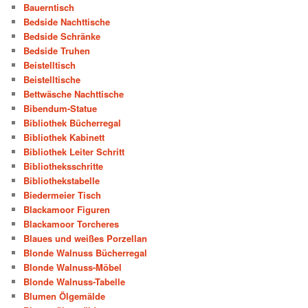
Bauerntisch
Bedside Nachttische
Bedside Schränke
Bedside Truhen
Beistelltisch
Beistelltische
Bettwäsche Nachttische
Bibendum-Statue
Bibliothek Bücherregal
Bibliothek Kabinett
Bibliothek Leiter Schritt
Bibliotheksschritte
Bibliothekstabelle
Biedermeier Tisch
Blackamoor Figuren
Blackamoor Torcheres
Blaues und weißes Porzellan
Blonde Walnuss Bücherregal
Blonde Walnuss-Möbel
Blonde Walnuss-Tabelle
Blumen Ölgemälde