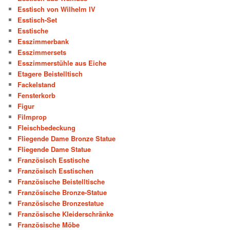
Esstisch von Wilhelm IV
Esstisch-Set
Esstische
Esszimmerbank
Esszimmersets
Esszimmerstühle aus Eiche
Etagere Beistelltisch
Fackelstand
Fensterkorb
Figur
Filmprop
Fleischbedeckung
Fliegende Dame Bronze Statue
Fliegende Dame Statue
Französisch Esstische
Französisch Esstischen
Französische Beistelltische
Französische Bronze-Statue
Französische Bronzestatue
Französische Kleiderschränke
Französische Möbe