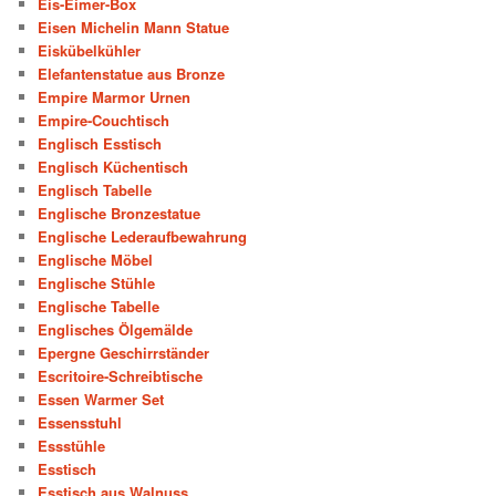
Eis-Eimer-Box
Eisen Michelin Mann Statue
Eiskübelkühler
Elefantenstatue aus Bronze
Empire Marmor Urnen
Empire-Couchtisch
Englisch Esstisch
Englisch Küchentisch
Englisch Tabelle
Englische Bronzestatue
Englische Lederaufbewahrung
Englische Möbel
Englische Stühle
Englische Tabelle
Englisches Ölgemälde
Epergne Geschirrständer
Escritoire-Schreibtische
Essen Warmer Set
Essensstuhl
Essstühle
Esstisch
Esstisch aus Walnuss