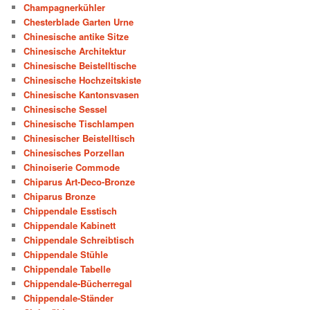
Champagnerkühler
Chesterblade Garten Urne
Chinesische antike Sitze
Chinesische Architektur
Chinesische Beistelltische
Chinesische Hochzeitskiste
Chinesische Kantonsvasen
Chinesische Sessel
Chinesische Tischlampen
Chinesischer Beistelltisch
Chinesisches Porzellan
Chinoiserie Commode
Chiparus Art-Deco-Bronze
Chiparus Bronze
Chippendale Esstisch
Chippendale Kabinett
Chippendale Schreibtisch
Chippendale Stühle
Chippendale Tabelle
Chippendale-Bücherregal
Chippendale-Ständer