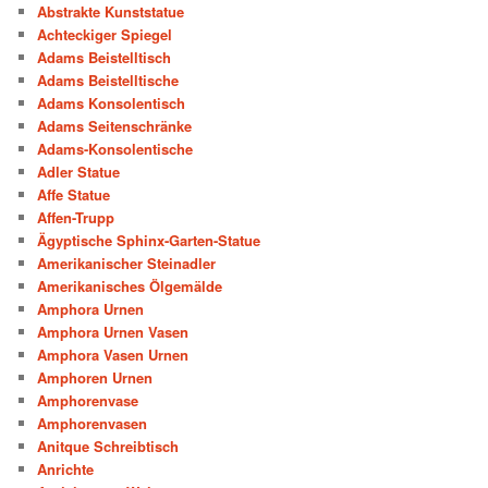
Abstrakte Kunststatue
Achteckiger Spiegel
Adams Beistelltisch
Adams Beistelltische
Adams Konsolentisch
Adams Seitenschränke
Adams-Konsolentische
Adler Statue
Affe Statue
Affen-Trupp
Ägyptische Sphinx-Garten-Statue
Amerikanischer Steinadler
Amerikanisches Ölgemälde
Amphora Urnen
Amphora Urnen Vasen
Amphora Vasen Urnen
Amphoren Urnen
Amphorenvase
Amphorenvasen
Anitque Schreibtisch
Anrichte