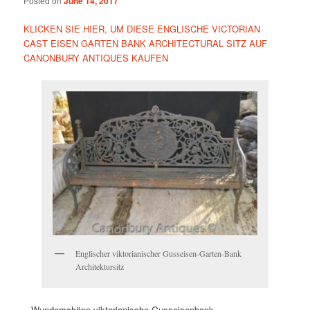
Posted on
June 14, 2017
KLICKEN SIE HIER, UM DIESE ENGLISCHE VICTORIAN
CAST EISEN GARTEN BANK ARCHITECTURAL SITZ AUF
CANONBURY ANTIQUES KAUFEN
Englischer viktorianischer Gusseisen-Garten-Bank
Architektursitz
– Wunderschöne viktorianische Gusseisenbank