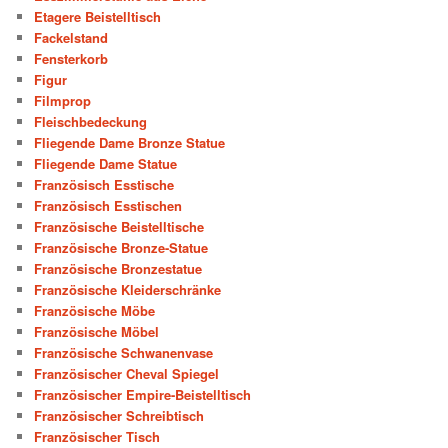
Etagere Beistelltisch
Fackelstand
Fensterkorb
Figur
Filmprop
Fleischbedeckung
Fliegende Dame Bronze Statue
Fliegende Dame Statue
Französisch Esstische
Französisch Esstischen
Französische Beistelltische
Französische Bronze-Statue
Französische Bronzestatue
Französische Kleiderschränke
Französische Möbe
Französische Möbel
Französische Schwanenvase
Französischer Cheval Spiegel
Französischer Empire-Beistelltisch
Französischer Schreibtisch
Französischer Tisch