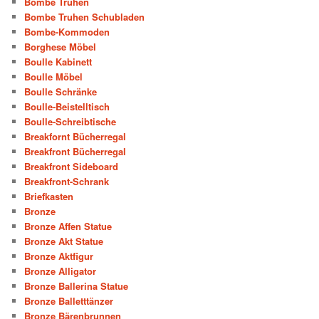
Bombe Truhen
Bombe Truhen Schubladen
Bombe-Kommoden
Borghese Möbel
Boulle Kabinett
Boulle Möbel
Boulle Schränke
Boulle-Beistelltisch
Boulle-Schreibtische
Breakfornt Bücherregal
Breakfront Bücherregal
Breakfront Sideboard
Breakfront-Schrank
Briefkasten
Bronze
Bronze Affen Statue
Bronze Akt Statue
Bronze Aktfigur
Bronze Alligator
Bronze Ballerina Statue
Bronze Balletttänzer
Bronze Bärenbrunnen