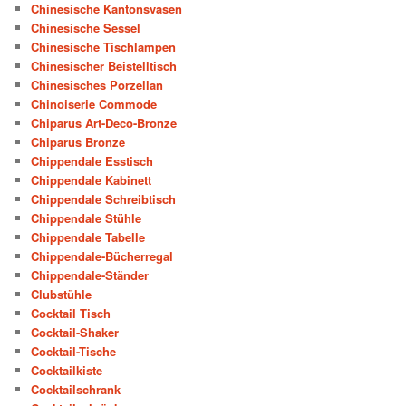
Chinesische Kantonsvasen
Chinesische Sessel
Chinesische Tischlampen
Chinesischer Beistelltisch
Chinesisches Porzellan
Chinoiserie Commode
Chiparus Art-Deco-Bronze
Chiparus Bronze
Chippendale Esstisch
Chippendale Kabinett
Chippendale Schreibtisch
Chippendale Stühle
Chippendale Tabelle
Chippendale-Bücherregal
Chippendale-Ständer
Clubstühle
Cocktail Tisch
Cocktail-Shaker
Cocktail-Tische
Cocktailkiste
Cocktailschrank