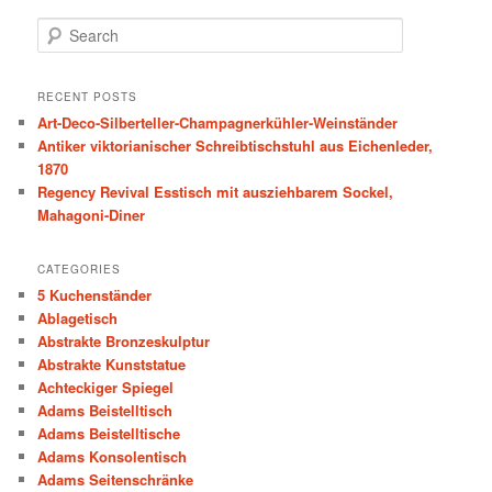
S
e
a
r
RECENT POSTS
c
Art-Deco-Silberteller-Champagnerkühler-Weinständer
h
Antiker viktorianischer Schreibtischstuhl aus Eichenleder,
1870
Regency Revival Esstisch mit ausziehbarem Sockel,
Mahagoni-Diner
CATEGORIES
5 Kuchenständer
Ablagetisch
Abstrakte Bronzeskulptur
Abstrakte Kunststatue
Achteckiger Spiegel
Adams Beistelltisch
Adams Beistelltische
Adams Konsolentisch
Adams Seitenschränke