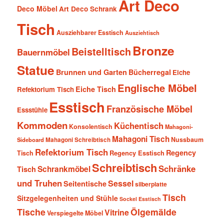
Art Deco
Deco Möbel
Art Deco Schrank
Tisch
Ausziehbarer Esstisch
Ausziehtisch
Bronze
Beistelltisch
Bauernmöbel
Statue
Brunnen und Garten
Bücherregal
Eiche
Englische Möbel
Eiche Tisch
Refektorium Tisch
Esstisch
Französische Möbel
Essstühle
Kommoden
Küchentisch
Konsolentisch
Mahagoni-
Mahagoni Tisch
Nussbaum
Sideboard
Mahagoni Schreibtisch
Refektorium Tisch
Regency
Tisch
Regency Esstisch
Schreibtisch
Schränke
Schrankmöbel
Tisch
und Truhen
Sessel
Seitentische
silberplatte
Tisch
Sitzgelegenheiten und Stühle
Sockel Esstisch
Tische
Ölgemälde
Vitrine
Verspiegelte Möbel