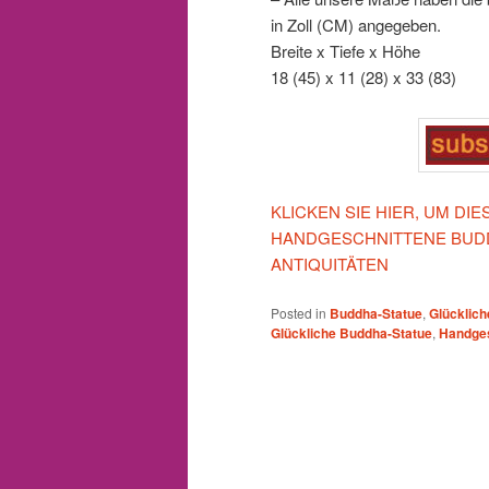
in Zoll (CM) angegeben.
Breite x Tiefe x Höhe
18 (45) x 11 (28) x 33 (83)
KLICKEN SIE HIER, UM DI
HANDGESCHNITTENE BUDD
ANTIQUITÄTEN
Posted in
Buddha-Statue
,
Glücklic
Glückliche Buddha-Statue
,
Handges