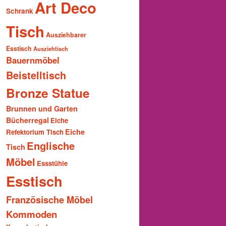
Art Deco
Schrank
Tisch
Ausziehbarer
Esstisch
Ausziehtisch
Bauernmöbel
Beistelltisch
Bronze Statue
Brunnen und Garten
Bücherregal
Eiche
Eiche
Refektorium Tisch
Englische
Tisch
Möbel
Essstühle
Esstisch
Französische Möbel
Kommoden