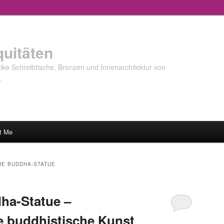
quitäten
ke Schreibtische, Bronzen und Innenarchitektur von
…
t Me
HE BUDDHA-STATUE
ha-Statue –
e buddhistische Kunst