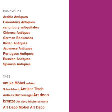
BOOKMARKS
Arabic Antiques
Canonbury Antiques
canonbury antiquitaten
Chinese Antiques
German Bookcases
Italian Antiques
Japanese Antiques
Portugese Antiques
Russian Antiques
Spanish Antiques
TAGS
antike Möbel
antiker
Antiker Tisch
Schreibtisch
Art deco
Antikes Bücherregal
bronze
Art deco bücherschrank
Art Deco Möbel
Art Deco