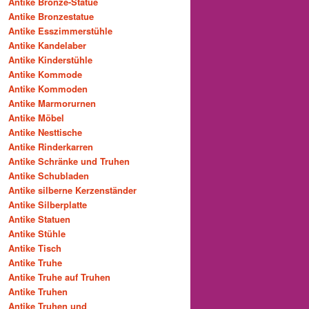
Antike Bronze-Statue
Antike Bronzestatue
Antike Esszimmerstühle
Antike Kandelaber
Antike Kinderstühle
Antike Kommode
Antike Kommoden
Antike Marmorurnen
Antike Möbel
Antike Nesttische
Antike Rinderkarren
Antike Schränke und Truhen
Antike Schubladen
Antike silberne Kerzenständer
Antike Silberplatte
Antike Statuen
Antike Stühle
Antike Tisch
Antike Truhe
Antike Truhe auf Truhen
Antike Truhen
Antike Truhen und