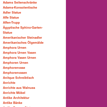
Adams Seitenschränke
Adams-Konsolentische
Adler Statue
Affe Statue
Affen-Trupp
Ägyptische Sphinx-Garten-
Statue
Amerikanischer Steinadler
Amerikanisches Ölgemälde
Amphora Urnen
Amphora Urnen Vasen
Amphora Vasen Urnen
Amphoren Urnen
Amphorenvase
Amphorenvasen
Anitque Schreibtisch
Anrichte
Anrichte aus Walnuss
Anrichte Möbel
Antike Architektur
Antike Bänke