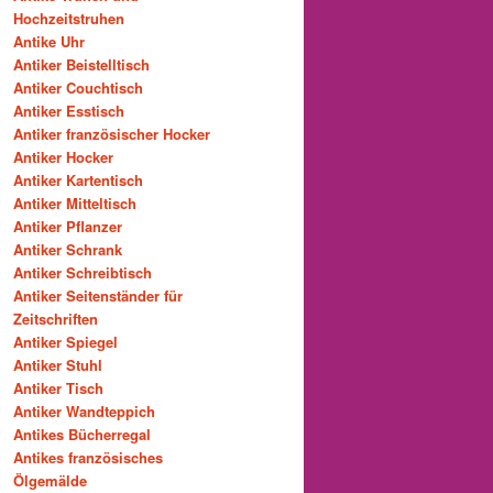
Hochzeitstruhen
Antike Uhr
Antiker Beistelltisch
Antiker Couchtisch
Antiker Esstisch
Antiker französischer Hocker
Antiker Hocker
Antiker Kartentisch
Antiker Mitteltisch
Antiker Pflanzer
Antiker Schrank
Antiker Schreibtisch
Antiker Seitenständer für
Zeitschriften
Antiker Spiegel
Antiker Stuhl
Antiker Tisch
Antiker Wandteppich
Antikes Bücherregal
Antikes französisches
Ölgemälde