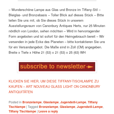
– Wunderschöne Lampe aus Glas und Bronze im Tiffany-Stil
–
Bleiglas- und Bronzebasis
– Toller Blick auf dieses Stück
– Bitte
teilen Sie uns mit, ob Sie dieses Stück in unserem
Ausstellungsraum von Canonbury Antiques Herts, nur 25 Minuten
nördlich von London, sehen möchten
– Wird in hervorragender
Form angeboten und ist sofort für den Heimgebrauch bereit
– Wir
versenden in jede Ecke des Planeten – bitte kontaktieren Sie uns
für ein Versandangebot. Die Maße sind in Zoll (CM) angegeben.
Breite x Tiefe x Höhe
21 (53) x 21 (53) x 25 (63) WH
KLICKEN SIE HIER, UM DIESE TIFFANY-TISCHLAMPE ZU
KAUFEN – ART NOUVEAU GLASS LIGHT ON CANONBURY
ANTIQUITÄTEN
Posted in
Bronzelampe
,
Glaslampe
,
Jugendstil-Lampe
,
Tiffany
Tischlampe
|
Tagged
Bronzelampe
,
Glaslampe
,
Jugendstil-Lampe
,
Tiffany Tischlampe
|
Leave a reply