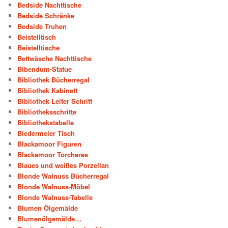
Bedside Nachttische
Bedside Schränke
Bedside Truhen
Beistelltisch
Beistelltische
Bettwäsche Nachttische
Bibendum-Statue
Bibliothek Bücherregal
Bibliothek Kabinett
Bibliothek Leiter Schritt
Bibliotheksschritte
Bibliothekstabelle
Biedermeier Tisch
Blackamoor Figuren
Blackamoor Torcheres
Blaues und weißes Porzellan
Blonde Walnuss Bücherregal
Blonde Walnuss-Möbel
Blonde Walnuss-Tabelle
Blumen Ölgemälde
Blumenölgemälde…