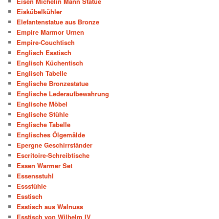
Eisen Michelin Mann Statue
Eiskübelkühler
Elefantenstatue aus Bronze
Empire Marmor Urnen
Empire-Couchtisch
Englisch Esstisch
Englisch Küchentisch
Englisch Tabelle
Englische Bronzestatue
Englische Lederaufbewahrung
Englische Möbel
Englische Stühle
Englische Tabelle
Englisches Ölgemälde
Epergne Geschirrständer
Escritoire-Schreibtische
Essen Warmer Set
Essensstuhl
Essstühle
Esstisch
Esstisch aus Walnuss
Esstisch von Wilhelm IV