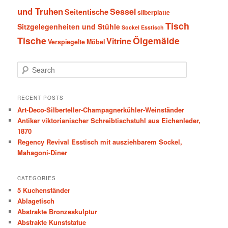
und Truhen
Sessel
Seitentische
silberplatte
Tisch
Sitzgelegenheiten und Stühle
Sockel Esstisch
Tische
Ölgemälde
Vitrine
Verspiegelte Möbel
S
e
a
r
RECENT POSTS
c
Art-Deco-Silberteller-Champagnerkühler-Weinständer
h
Antiker viktorianischer Schreibtischstuhl aus Eichenleder,
1870
Regency Revival Esstisch mit ausziehbarem Sockel,
Mahagoni-Diner
CATEGORIES
5 Kuchenständer
Ablagetisch
Abstrakte Bronzeskulptur
Abstrakte Kunststatue