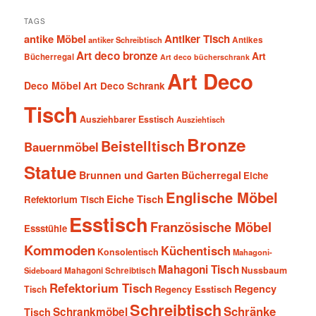
TAGS
antike Möbel
Antiker Tisch
antiker Schreibtisch
Antikes
Art deco bronze
Art
Bücherregal
Art deco bücherschrank
Art Deco
Deco Möbel
Art Deco Schrank
Tisch
Ausziehbarer Esstisch
Ausziehtisch
Bronze
Beistelltisch
Bauernmöbel
Statue
Brunnen und Garten
Bücherregal
Eiche
Englische Möbel
Eiche Tisch
Refektorium Tisch
Esstisch
Französische Möbel
Essstühle
Kommoden
Küchentisch
Konsolentisch
Mahagoni-
Mahagoni Tisch
Nussbaum
Sideboard
Mahagoni Schreibtisch
Refektorium Tisch
Regency
Tisch
Regency Esstisch
Schreibtisch
Schränke
Schrankmöbel
Tisch