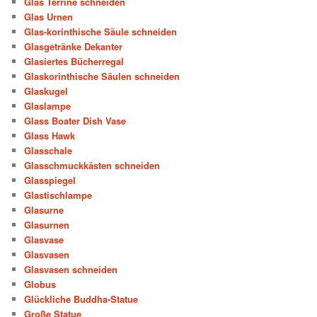
Glas Terrine schneiden
Glas Urnen
Glas-korinthische Säule schneiden
Glasgetränke Dekanter
Glasiertes Bücherregal
Glaskorinthische Säulen schneiden
Glaskugel
Glaslampe
Glass Boater Dish Vase
Glass Hawk
Glasschale
Glasschmuckkästen schneiden
Glasspiegel
Glastischlampe
Glasurne
Glasurnen
Glasvase
Glasvasen
Glasvasen schneiden
Globus
Glückliche Buddha-Statue
Große Statue