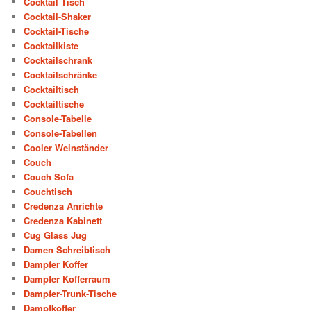
Cocktail Tisch
Cocktail-Shaker
Cocktail-Tische
Cocktailkiste
Cocktailschrank
Cocktailschränke
Cocktailtisch
Cocktailtische
Console-Tabelle
Console-Tabellen
Cooler Weinständer
Couch
Couch Sofa
Couchtisch
Credenza Anrichte
Credenza Kabinett
Cug Glass Jug
Damen Schreibtisch
Dampfer Koffer
Dampfer Kofferraum
Dampfer-Trunk-Tische
Dampfkoffer