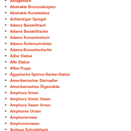
Ablagetisch
Abstrakte Bronzeskulptur
Abstrakte Kunststatue
Achteckiger Spiegel
Adams Beistelltisch
Adams Beistelltische
Adams Konsolentisch
Adams Seitenschränke
Adams-Konsolentische
Adler Statue
Affe Statue
Affen-Trupp
Ägyptische Sphinx-Garten-Statue
Amerikanischer Steinadler
Amerikanisches Ölgemälde
Amphora Urnen
Amphora Urnen Vasen
Amphora Vasen Urnen
Amphoren Urnen
Amphorenvase
Amphorenvasen
Anitque Schreibtisch