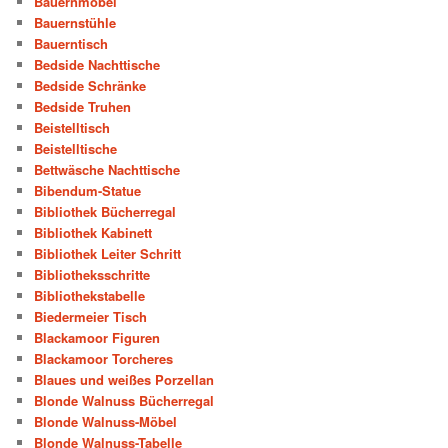
Bauernmöbel
Bauernstühle
Bauerntisch
Bedside Nachttische
Bedside Schränke
Bedside Truhen
Beistelltisch
Beistelltische
Bettwäsche Nachttische
Bibendum-Statue
Bibliothek Bücherregal
Bibliothek Kabinett
Bibliothek Leiter Schritt
Bibliotheksschritte
Bibliothekstabelle
Biedermeier Tisch
Blackamoor Figuren
Blackamoor Torcheres
Blaues und weißes Porzellan
Blonde Walnuss Bücherregal
Blonde Walnuss-Möbel
Blonde Walnuss-Tabelle