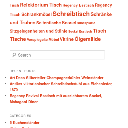
Refektorium Tisch
Regency
Tisch
Regency Esstisch
Schreibtisch
Schränke
Schrankmöbel
Tisch
und Truhen
Sessel
Seitentische
silberplatte
Tisch
Sitzgelegenheiten und Stühle
Sockel Esstisch
Tische
Ölgemälde
Vitrine
Verspiegelte Möbel
S
e
a
r
RECENT POSTS
c
Art-Deco-Silberteller-Champagnerkühler-Weinständer
h
Antiker viktorianischer Schreibtischstuhl aus Eichenleder,
1870
Regency Revival Esstisch mit ausziehbarem Sockel,
Mahagoni-Diner
CATEGORIES
5 Kuchenständer