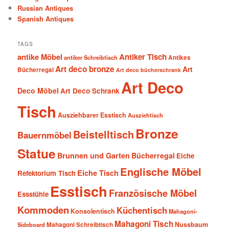
Russian Antiques
Spanish Antiques
TAGS
antike Möbel
Antiker Tisch
antiker Schreibtisch
Antikes
Art deco bronze
Art
Bücherregal
Art deco bücherschrank
Art Deco
Deco Möbel
Art Deco Schrank
Tisch
Ausziehbarer Esstisch
Ausziehtisch
Bronze
Beistelltisch
Bauernmöbel
Statue
Brunnen und Garten
Bücherregal
Eiche
Englische Möbel
Eiche Tisch
Refektorium Tisch
Esstisch
Französische Möbel
Essstühle
Kommoden
Küchentisch
Konsolentisch
Mahagoni-
Mahagoni Tisch
Nussbaum
Sideboard
Mahagoni Schreibtisch