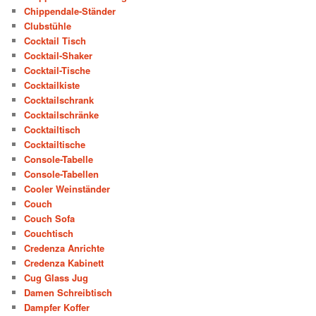
Chippendale-Ständer
Clubstühle
Cocktail Tisch
Cocktail-Shaker
Cocktail-Tische
Cocktailkiste
Cocktailschrank
Cocktailschränke
Cocktailtisch
Cocktailtische
Console-Tabelle
Console-Tabellen
Cooler Weinständer
Couch
Couch Sofa
Couchtisch
Credenza Anrichte
Credenza Kabinett
Cug Glass Jug
Damen Schreibtisch
Dampfer Koffer