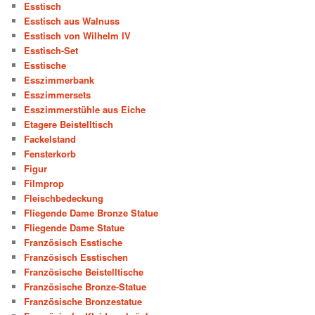
Esstisch
Esstisch aus Walnuss
Esstisch von Wilhelm IV
Esstisch-Set
Esstische
Esszimmerbank
Esszimmersets
Esszimmerstühle aus Eiche
Etagere Beistelltisch
Fackelstand
Fensterkorb
Figur
Filmprop
Fleischbedeckung
Fliegende Dame Bronze Statue
Fliegende Dame Statue
Französisch Esstische
Französisch Esstischen
Französische Beistelltische
Französische Bronze-Statue
Französische Bronzestatue