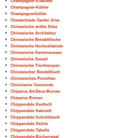
Champagner-Eiskübel
Champagner-Kühler
Champagnerkühler
Chesterblade Garten Urne
Chinesische antike Sitze
Chinesische Architektur
Chinesische Beistelltische
Chinesische Hochzeitskiste
Chinesische Kantonsvasen
Chinesische Sessel
Chinesische Tischlampen
Chinesischer Beistelltisch
Chinesisches Porzellan
Chinoiserie Commode
Chiparus Art-Deco-Bronze
Chiparus Bronze
Chippendale Esstisch
Chippendale Kabinett
Chippendale Schreibtisch
Chippendale Stühle
Chippendale Tabelle
Chippendale-Bücherregal