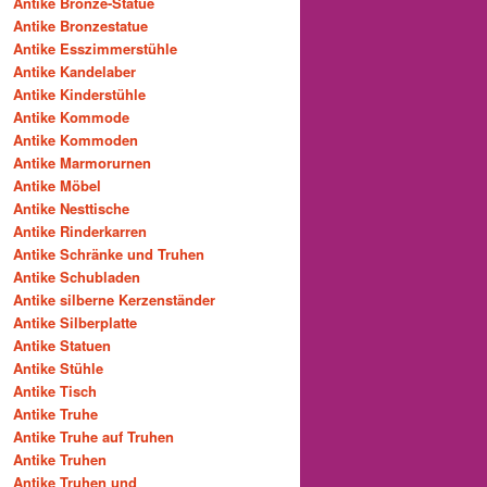
Antike Bronze-Statue
Antike Bronzestatue
Antike Esszimmerstühle
Antike Kandelaber
Antike Kinderstühle
Antike Kommode
Antike Kommoden
Antike Marmorurnen
Antike Möbel
Antike Nesttische
Antike Rinderkarren
Antike Schränke und Truhen
Antike Schubladen
Antike silberne Kerzenständer
Antike Silberplatte
Antike Statuen
Antike Stühle
Antike Tisch
Antike Truhe
Antike Truhe auf Truhen
Antike Truhen
Antike Truhen und