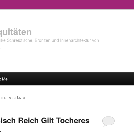
quitäten
ke Schreibtische, Bronzen und Innenarchitektur von
…
t Me
CHERES STÄNDE
sisch Reich Gilt Tocheres
r