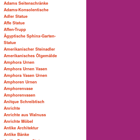
Adams Seitenschränke
Adams-Konsolentische
Adler Statue
Affe Statue
Affen-Trupp
Ägyptische Sphinx-Garten-
Statue
Amerikanischer Steinadler
Amerikanisches Ölgemälde
Amphora Urnen
Amphora Urnen Vasen
Amphora Vasen Urnen
Amphoren Urnen
Amphorenvase
Amphorenvasen
Anitque Schreibtisch
Anrichte
Anrichte aus Walnuss
Anrichte Möbel
Antike Architektur
Antike Bänke