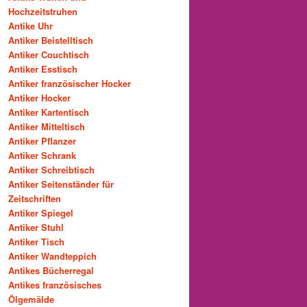
Hochzeitstruhen
Antike Uhr
Antiker Beistelltisch
Antiker Couchtisch
Antiker Esstisch
Antiker französischer Hocker
Antiker Hocker
Antiker Kartentisch
Antiker Mitteltisch
Antiker Pflanzer
Antiker Schrank
Antiker Schreibtisch
Antiker Seitenständer für
Zeitschriften
Antiker Spiegel
Antiker Stuhl
Antiker Tisch
Antiker Wandteppich
Antikes Bücherregal
Antikes französisches
Ölgemälde