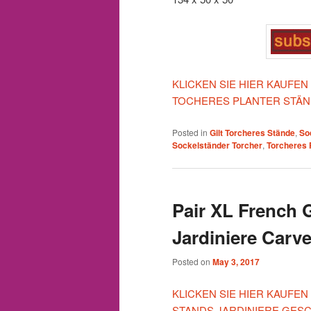
KLICKEN SIE HIER KAUFE
TOCHERES PLANTER STÄN
Posted in
Gilt Torcheres Stände
,
So
Sockelständer Torcher
,
Torcheres 
Pair XL French G
Jardiniere Carve
Posted on
May 3, 2017
KLICKEN SIE HIER KAUFEN
STANDS JARDINIERE GES