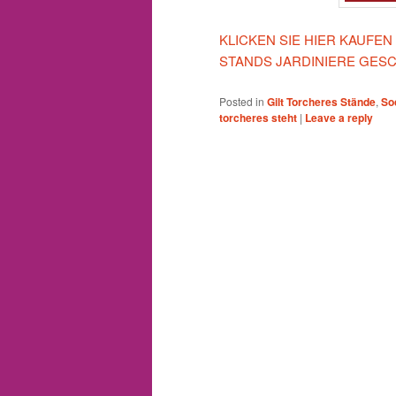
KLICKEN SIE HIER KAUFEN
STANDS JARDINIERE GES
Posted in
Gilt Torcheres Stände
,
So
torcheres steht
|
Leave a reply