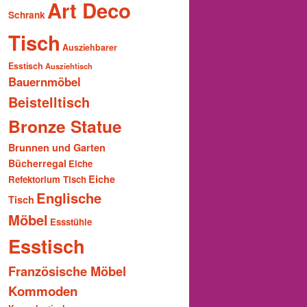
Art Deco
Schrank
Tisch
Ausziehbarer
Esstisch
Ausziehtisch
Bauernmöbel
Beistelltisch
Bronze Statue
Brunnen und Garten
Bücherregal
Eiche
Eiche
Refektorium Tisch
Englische
Tisch
Möbel
Essstühle
Esstisch
Französische Möbel
Kommoden