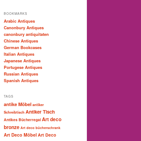
BOOKMARKS
Arabic Antiques
Canonbury Antiques
canonbury antiquitaten
Chinese Antiques
German Bookcases
Italian Antiques
Japanese Antiques
Portugese Antiques
Russian Antiques
Spanish Antiques
TAGS
antike Möbel
antiker
Antiker Tisch
Schreibtisch
Art deco
Antikes Bücherregal
bronze
Art deco bücherschrank
Art Deco Möbel
Art Deco