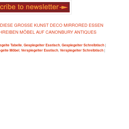
N DIESE GROSSE KUNST DECO MIRRORED ESSEN
CHREIBEN MÖBEL AUF CANONBURY ANTIQUES
egelte Tabelle
,
Gespiegelter Esstisch
,
Gespiegelter Schreibtisch
|
egelte Möbel
,
Verspiegelter Esstisch
,
Verspiegelter Schreibtisch
|