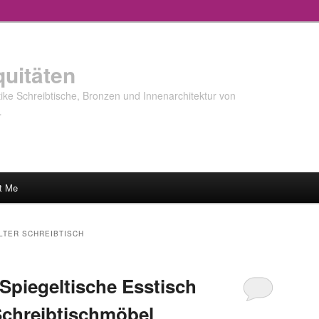
quitäten
ke Schreibtische, Bronzen und Innenarchitektur von
…
t Me
LTER SCHREIBTISCH
Spiegeltische Esstisch
Schreibtischmöbel