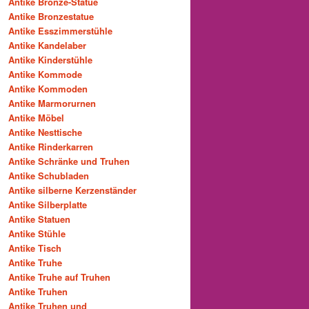
Antike Bronze-Statue
Antike Bronzestatue
Antike Esszimmerstühle
Antike Kandelaber
Antike Kinderstühle
Antike Kommode
Antike Kommoden
Antike Marmorurnen
Antike Möbel
Antike Nesttische
Antike Rinderkarren
Antike Schränke und Truhen
Antike Schubladen
Antike silberne Kerzenständer
Antike Silberplatte
Antike Statuen
Antike Stühle
Antike Tisch
Antike Truhe
Antike Truhe auf Truhen
Antike Truhen
Antike Truhen und