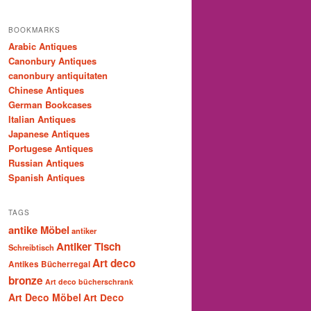
BOOKMARKS
Arabic Antiques
Canonbury Antiques
canonbury antiquitaten
Chinese Antiques
German Bookcases
Italian Antiques
Japanese Antiques
Portugese Antiques
Russian Antiques
Spanish Antiques
TAGS
antike Möbel
antiker
Antiker Tisch
Schreibtisch
Art deco
Antikes Bücherregal
bronze
Art deco bücherschrank
Art Deco Möbel
Art Deco