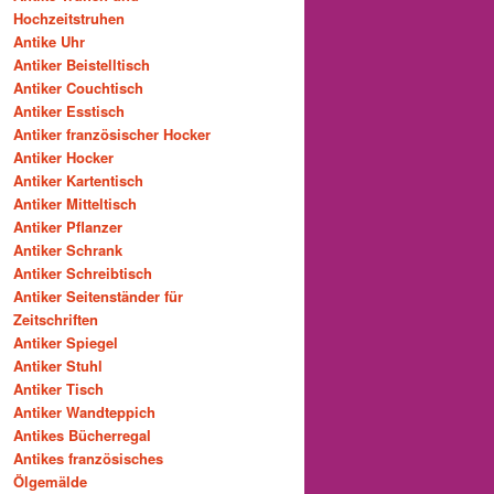
Hochzeitstruhen
Antike Uhr
Antiker Beistelltisch
Antiker Couchtisch
Antiker Esstisch
Antiker französischer Hocker
Antiker Hocker
Antiker Kartentisch
Antiker Mitteltisch
Antiker Pflanzer
Antiker Schrank
Antiker Schreibtisch
Antiker Seitenständer für
Zeitschriften
Antiker Spiegel
Antiker Stuhl
Antiker Tisch
Antiker Wandteppich
Antikes Bücherregal
Antikes französisches
Ölgemälde