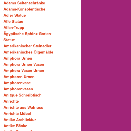
Adams Seitenschränke
Adams-Konsolentische
Adler Statue
Affe Statue
Affen-Trupp
Ägyptische Sphinx-Garten-
Statue
Amerikanischer Steinadler
Amerikanisches Ölgemälde
Amphora Urnen
Amphora Urnen Vasen
Amphora Vasen Urnen
Amphoren Urnen
Amphorenvase
Amphorenvasen
Anitque Schreibtisch
Anrichte
Anrichte aus Walnuss
Anrichte Möbel
Antike Architektur
Antike Bänke