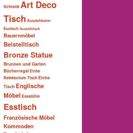
Art Deco
Schrank
Tisch
Ausziehbarer
Esstisch
Ausziehtisch
Bauernmöbel
Beistelltisch
Bronze Statue
Brunnen und Garten
Bücherregal
Eiche
Eiche
Refektorium Tisch
Englische
Tisch
Möbel
Essstühle
Esstisch
Französische Möbel
Kommoden