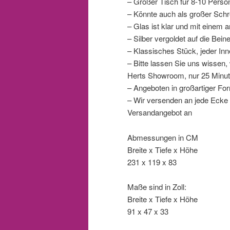
– Großer Tisch für 8-10 Perso
– Könnte auch als großer Schre
– Glas ist klar und mit einem a
– Silber vergoldet auf die Bein
– Klassisches Stück, jeder In
– Bitte lassen Sie uns wissen
Herts Showroom, nur 25 Minut
– Angeboten in großartiger Fo
– Wir versenden an jede Ecke d
Versandangebot an
Abmessungen in CM
Breite x Tiefe x Höhe
231 x 119 x 83
Maße sind in Zoll:
Breite x Tiefe x Höhe
91 x 47 x 33