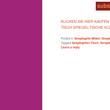
KLICKEN SIE HIER KAUFE
TISCH SPIEGEL TISCHE S
Posted in
Gespiegelte Möbel
,
Gespi
Tagged
Gespiegelten Tisch
,
Verspi
Leave a reply