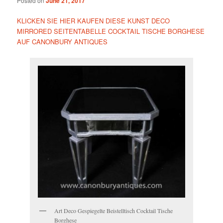
Posted on
June 21, 2017
KLICKEN SIE HIER KAUFEN DIESE KUNST DECO
MIRRORED SEITENTABELLE COCKTAIL TISCHE BORGHESE
AUF CANONBURY ANTIQUES
Art Deco Gespiegelte Beistelltisch Cocktail Tische
Borghese