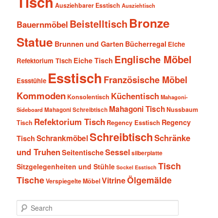
Tisch
Ausziehbarer Esstisch
Ausziehtisch
Bronze
Beistelltisch
Bauernmöbel
Statue
Brunnen und Garten
Bücherregal
Eiche
Englische Möbel
Eiche Tisch
Refektorium Tisch
Esstisch
Französische Möbel
Essstühle
Kommoden
Küchentisch
Konsolentisch
Mahagoni-
Mahagoni Tisch
Nussbaum
Sideboard
Mahagoni Schreibtisch
Refektorium Tisch
Regency
Tisch
Regency Esstisch
Schreibtisch
Schränke
Schrankmöbel
Tisch
und Truhen
Sessel
Seitentische
silberplatte
Tisch
Sitzgelegenheiten und Stühle
Sockel Esstisch
Tische
Ölgemälde
Vitrine
Verspiegelte Möbel
S
e