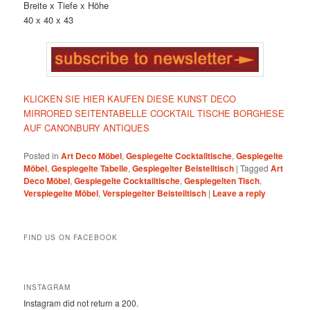
Breite x Tiefe x Höhe
40 x 40 x 43
KLICKEN SIE HIER KAUFEN DIESE KUNST DECO
MIRRORED SEITENTABELLE COCKTAIL TISCHE BORGHESE
AUF CANONBURY ANTIQUES
Posted in
Art Deco Möbel
,
Gespiegelte Cocktailtische
,
Gespiegelte
Möbel
,
Gespiegelte Tabelle
,
Gespiegelter Beistelltisch
|
Tagged
Art
Deco Möbel
,
Gespiegelte Cocktailtische
,
Gespiegelten Tisch
,
Verspiegelte Möbel
,
Verspiegelter Beistelltisch
|
Leave a reply
FIND US ON FACEBOOK
INSTAGRAM
Instagram did not return a 200.