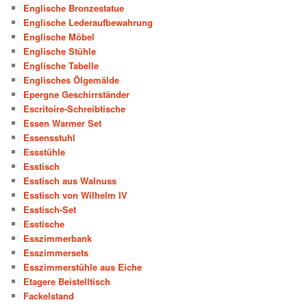
Englische Bronzestatue
Englische Lederaufbewahrung
Englische Möbel
Englische Stühle
Englische Tabelle
Englisches Ölgemälde
Epergne Geschirrständer
Escritoire-Schreibtische
Essen Warmer Set
Essensstuhl
Essstühle
Esstisch
Esstisch aus Walnuss
Esstisch von Wilhelm IV
Esstisch-Set
Esstische
Esszimmerbank
Esszimmersets
Esszimmerstühle aus Eiche
Etagere Beistelltisch
Fackelstand