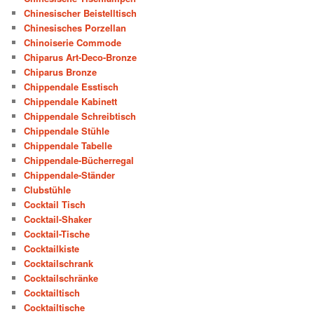
Chinesischer Beistelltisch
Chinesisches Porzellan
Chinoiserie Commode
Chiparus Art-Deco-Bronze
Chiparus Bronze
Chippendale Esstisch
Chippendale Kabinett
Chippendale Schreibtisch
Chippendale Stühle
Chippendale Tabelle
Chippendale-Bücherregal
Chippendale-Ständer
Clubstühle
Cocktail Tisch
Cocktail-Shaker
Cocktail-Tische
Cocktailkiste
Cocktailschrank
Cocktailschränke
Cocktailtisch
Cocktailtische