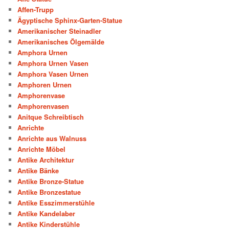
Affen-Trupp
Ägyptische Sphinx-Garten-Statue
Amerikanischer Steinadler
Amerikanisches Ölgemälde
Amphora Urnen
Amphora Urnen Vasen
Amphora Vasen Urnen
Amphoren Urnen
Amphorenvase
Amphorenvasen
Anitque Schreibtisch
Anrichte
Anrichte aus Walnuss
Anrichte Möbel
Antike Architektur
Antike Bänke
Antike Bronze-Statue
Antike Bronzestatue
Antike Esszimmerstühle
Antike Kandelaber
Antike Kinderstühle