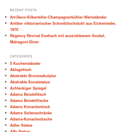
a
r
RECENT POSTS
c
Art-Deco-Silberteller-Champagnerkühler-Weinständer
h
Antiker viktorianischer Schreibtischstuhl aus Eichenleder,
1870
Regency Revival Esstisch mit ausziehbarem Sockel,
Mahagoni-Diner
CATEGORIES
5 Kuchenständer
Ablagetisch
Abstrakte Bronzeskulptur
Abstrakte Kunststatue
Achteckiger Spiegel
Adams Beistelltisch
Adams Beistelltische
Adams Konsolentisch
Adams Seitenschränke
Adams-Konsolentische
Adler Statue
Affe Statue