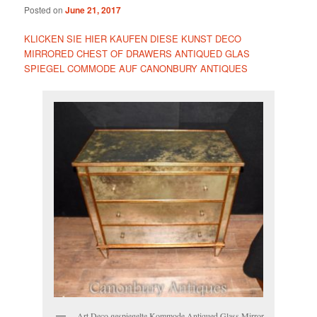
Posted on
June 21, 2017
KLICKEN SIE HIER KAUFEN DIESE KUNST DECO
MIRRORED CHEST OF DRAWERS ANTIQUED GLAS
SPIEGEL COMMODE AUF CANONBURY ANTIQUES
Art Deco gespiegelte Kommode Antiqued Glass Mirror