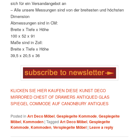
sich für ein Versandangebot an
– Alle unsere Messungen sind von der breitesten und höchsten
Dimension
Abmessungen sind in CM:
Breite x Tiefe x Höhe
100 x 52 x 91
Maße sind in Zoll:
Breite x Tiefe x Höhe
39,5 x 20,5 x 36
KLICKEN SIE HIER KAUFEN DIESE KUNST DECO
MIRRORED CHEST OF DRAWERS ANTIQUED GLAS
SPIEGEL COMMODE AUF CANONBURY ANTIQUES
Posted in
Art Deco Möbel
,
Gespiegelte Kommode
,
Gespiegelte
Möbel
,
Kommoden
|
Tagged
Art Deco Möbel
,
Gespiegelte
Kommode
,
Kommoden
,
Verspiegelte Möbel
|
Leave a reply