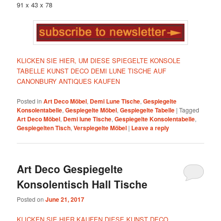
91 x 43 x 78
KLICKEN SIE HIER, UM DIESE SPIEGELTE KONSOLE
TABELLE KUNST DECO DEMI LUNE TISCHE AUF
CANONBURY ANTIQUES KAUFEN
Posted in
Art Deco Möbel
,
Demi Lune Tische
,
Gespiegelte
Konsolentabelle
,
Gespiegelte Möbel
,
Gespiegelte Tabelle
|
Tagged
Art Deco Möbel
,
Demi lune Tische
,
Gespiegelte Konsolentabelle
,
Gespiegelten Tisch
,
Verspiegelte Möbel
|
Leave a reply
Art Deco Gespiegelte
Konsolentisch Hall Tische
Posted on
June 21, 2017
KLICKEN SIE HIER KAUFEN DIESE KUNST DECO