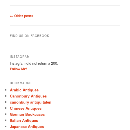
Post
←
Older posts
navigation
FIND US ON FACEBOOK
INSTAGRAM
Instagram did not return a 200.
Follow Me!
BOOKMARKS
Arabic Antiques
Canonbury Antiques
canonbury antiquitaten
Chinese Antiques
German Bookcases
Italian Antiques
Japanese Antiques