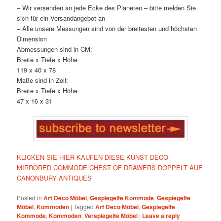
– Wir versenden an jede Ecke des Planeten – bitte melden Sie
sich für ein Versandangebot an
– Alle unsere Messungen sind von der breitesten und höchsten
Dimension
Abmessungen sind in CM:
Breite x Tiefe x Höhe
119 x 40 x 78
Maße sind in Zoll:
Breite x Tiefe x Höhe
47 x 16 x 31
KLICKEN SIE HIER KAUFEN DIESE KUNST DECO
MIRRORED COMMODE CHEST OF DRAWERS DOPPELT AUF
CANONBURY ANTIQUES
Posted in
Art Deco Möbel
,
Gespiegelte Kommode
,
Gespiegelte
Möbel
,
Kommoden
|
Tagged
Art Deco Möbel
,
Gespiegelte
Kommode
,
Kommoden
,
Verspiegelte Möbel
|
Leave a reply