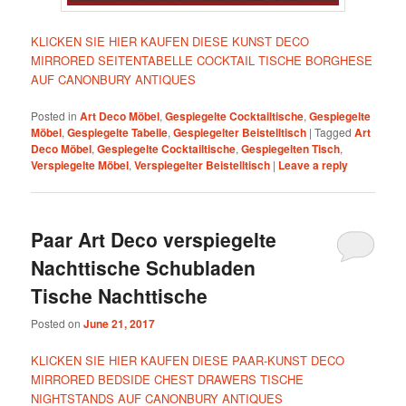
KLICKEN SIE HIER KAUFEN DIESE KUNST DECO
MIRRORED SEITENTABELLE COCKTAIL TISCHE BORGHESE
AUF CANONBURY ANTIQUES
Posted in
Art Deco Möbel
,
Gespiegelte Cocktailtische
,
Gespiegelte
Möbel
,
Gespiegelte Tabelle
,
Gespiegelter Beistelltisch
|
Tagged
Art
Deco Möbel
,
Gespiegelte Cocktailtische
,
Gespiegelten Tisch
,
Verspiegelte Möbel
,
Verspiegelter Beistelltisch
|
Leave a reply
Paar Art Deco verspiegelte
Nachttische Schubladen
Tische Nachttische
Posted on
June 21, 2017
KLICKEN SIE HIER KAUFEN DIESE PAAR-KUNST DECO
MIRRORED BEDSIDE CHEST DRAWERS TISCHE
NIGHTSTANDS AUF CANONBURY ANTIQUES