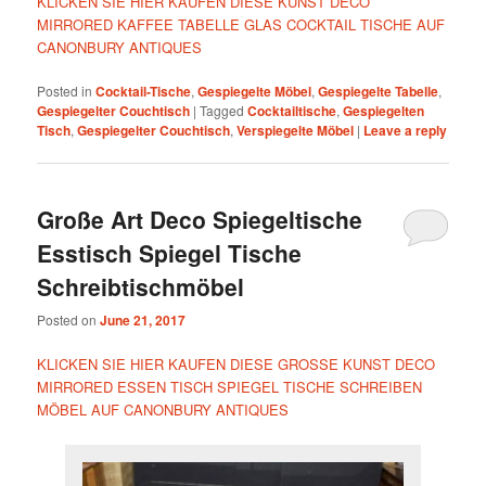
KLICKEN SIE HIER KAUFEN DIESE KUNST DECO
MIRRORED KAFFEE TABELLE GLAS COCKTAIL TISCHE AUF
CANONBURY ANTIQUES
Posted in
Cocktail-Tische
,
Gespiegelte Möbel
,
Gespiegelte Tabelle
,
Gespiegelter Couchtisch
|
Tagged
Cocktailtische
,
Gespiegelten
Tisch
,
Gespiegelter Couchtisch
,
Verspiegelte Möbel
|
Leave a reply
Große Art Deco Spiegeltische
Esstisch Spiegel Tische
Schreibtischmöbel
Posted on
June 21, 2017
KLICKEN SIE HIER KAUFEN DIESE GROSSE KUNST DECO
MIRRORED ESSEN TISCH SPIEGEL TISCHE SCHREIBEN
MÖBEL AUF CANONBURY ANTIQUES