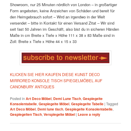
Showroom, nur 25 Minuten nördlich von London – in großartiger
Form angeboten, keine Anzeichen von Schäden und bereit für
den Heimgebrauch sofort – Wird an irgendwo in der Welt
versendet – bitte in Kontakt für einen Versand Zitat – Wir sind
seit fast 50 Jahren im Geschäft, also bist du in sicheren Händen
Maße in cm Breite x Tiefe x Höhe 111 x 38 x 83 Maße sind in
Zoll: Breite x Tiefe x Höhe 44 x 15 x 33
KLICKEN SIE HIER KAUFEN DIESE KUNST DECO
MIRRORED KONSOLE TISCH SPIEGELMÖBEL AUF
CANONBURY ANTIQUES
Posted in
Art Deco Möbel
,
Demi Lune Tisch
,
Gespiegelte
Konsolentabelle
,
Gespiegelte Möbel
,
Gespiegelte Tabelle
|
Tagged
Art Deco Möbel
,
Demi lune tisch
,
Gespiegelte Konsolentabelle
,
Gespiegelten Tisch
,
Verspiegelte Möbel
|
Leave a reply