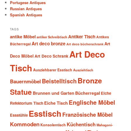
Portugese Antiques
Russian Antiques
Spanish Antiques
TAGS
antike Möbel
Antiker Tisch
antiker Schreibtisch
Antikes
Art deco bronze
Art
Bücherregal
Art deco bücherschrank
Art Deco
Deco Möbel
Art Deco Schrank
Tisch
Ausziehbarer Esstisch
Ausziehtisch
Bronze
Beistelltisch
Bauernmöbel
Statue
Brunnen und Garten
Bücherregal
Eiche
Englische Möbel
Eiche Tisch
Refektorium Tisch
Esstisch
Französische Möbel
Essstühle
Kommoden
Küchentisch
Konsolentisch
Mahagoni-