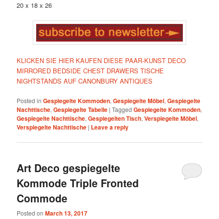
20 x 18 x 26
KLICKEN SIE HIER KAUFEN DIESE PAAR-KUNST DECO
MIRRORED BEDSIDE CHEST DRAWERS TISCHE
NIGHTSTANDS AUF CANONBURY ANTIQUES
Posted in
Gespiegelte Kommoden
,
Gespiegelte Möbel
,
Gespiegelte
Nachttische
,
Gespiegelte Tabelle
|
Tagged
Gespiegelte Kommoden
,
Gespiegelte Nachttische
,
Gespiegelten Tisch
,
Verspiegelte Möbel
,
Verspiegelte Nachttische
|
Leave a reply
Art Deco gespiegelte
Kommode Triple Fronted
Commode
Posted on
March 13, 2017