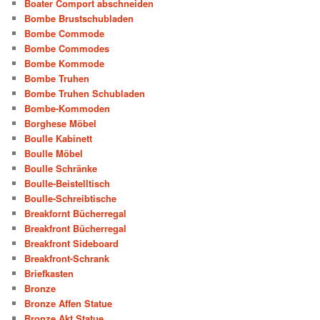
Boater Comport abschneiden
Bombe Brustschubladen
Bombe Commode
Bombe Commodes
Bombe Kommode
Bombe Truhen
Bombe Truhen Schubladen
Bombe-Kommoden
Borghese Möbel
Boulle Kabinett
Boulle Möbel
Boulle Schränke
Boulle-Beistelltisch
Boulle-Schreibtische
Breakfornt Bücherregal
Breakfront Bücherregal
Breakfront Sideboard
Breakfront-Schrank
Briefkasten
Bronze
Bronze Affen Statue
Bronze Akt Statue