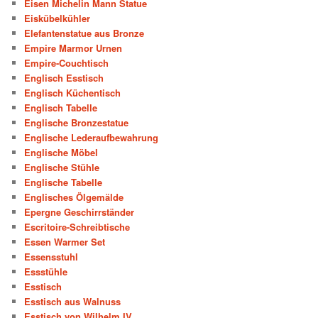
Eisen Michelin Mann Statue
Eiskübelkühler
Elefantenstatue aus Bronze
Empire Marmor Urnen
Empire-Couchtisch
Englisch Esstisch
Englisch Küchentisch
Englisch Tabelle
Englische Bronzestatue
Englische Lederaufbewahrung
Englische Möbel
Englische Stühle
Englische Tabelle
Englisches Ölgemälde
Epergne Geschirrständer
Escritoire-Schreibtische
Essen Warmer Set
Essensstuhl
Essstühle
Esstisch
Esstisch aus Walnuss
Esstisch von Wilhelm IV