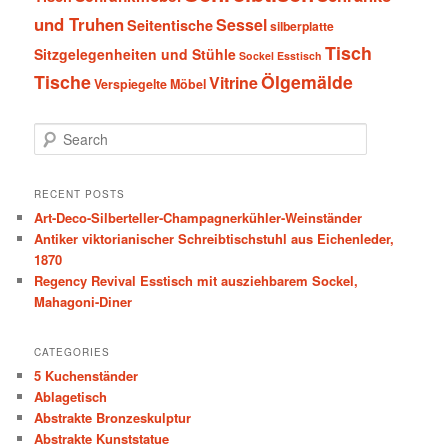
und Truhen
Sessel
Seitentische
silberplatte
Tisch
Sitzgelegenheiten und Stühle
Sockel Esstisch
Tische
Ölgemälde
Vitrine
Verspiegelte Möbel
S
e
a
r
RECENT POSTS
c
Art-Deco-Silberteller-Champagnerkühler-Weinständer
h
Antiker viktorianischer Schreibtischstuhl aus Eichenleder,
1870
Regency Revival Esstisch mit ausziehbarem Sockel,
Mahagoni-Diner
CATEGORIES
5 Kuchenständer
Ablagetisch
Abstrakte Bronzeskulptur
Abstrakte Kunststatue