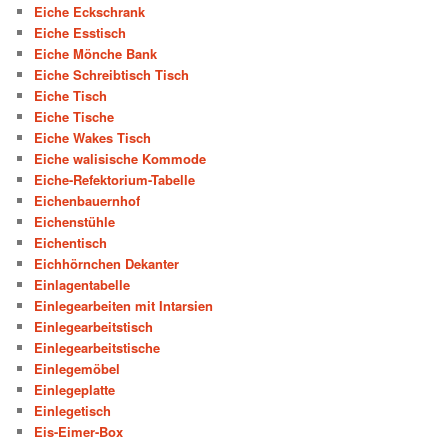
Eiche Eckschrank
Eiche Esstisch
Eiche Mönche Bank
Eiche Schreibtisch Tisch
Eiche Tisch
Eiche Tische
Eiche Wakes Tisch
Eiche walisische Kommode
Eiche-Refektorium-Tabelle
Eichenbauernhof
Eichenstühle
Eichentisch
Eichhörnchen Dekanter
Einlagentabelle
Einlegearbeiten mit Intarsien
Einlegearbeitstisch
Einlegearbeitstische
Einlegemöbel
Einlegeplatte
Einlegetisch
Eis-Eimer-Box