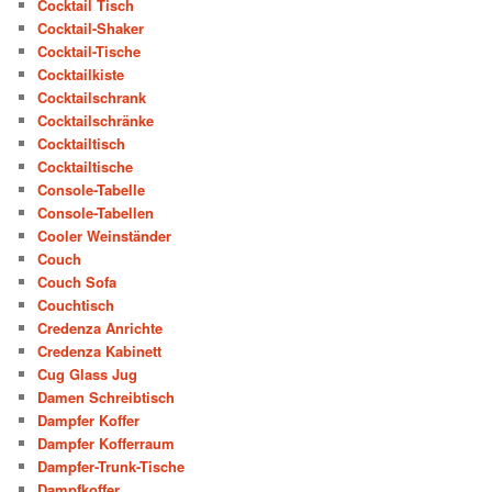
Cocktail Tisch
Cocktail-Shaker
Cocktail-Tische
Cocktailkiste
Cocktailschrank
Cocktailschränke
Cocktailtisch
Cocktailtische
Console-Tabelle
Console-Tabellen
Cooler Weinständer
Couch
Couch Sofa
Couchtisch
Credenza Anrichte
Credenza Kabinett
Cug Glass Jug
Damen Schreibtisch
Dampfer Koffer
Dampfer Kofferraum
Dampfer-Trunk-Tische
Dampfkoffer