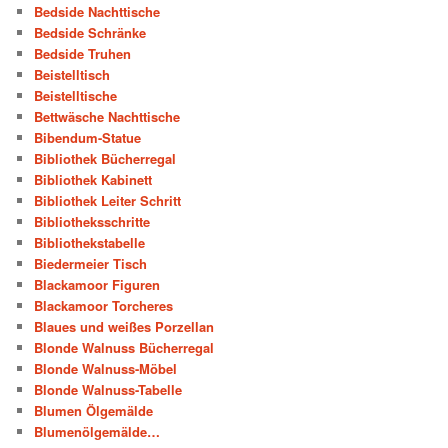
Bedside Nachttische
Bedside Schränke
Bedside Truhen
Beistelltisch
Beistelltische
Bettwäsche Nachttische
Bibendum-Statue
Bibliothek Bücherregal
Bibliothek Kabinett
Bibliothek Leiter Schritt
Bibliotheksschritte
Bibliothekstabelle
Biedermeier Tisch
Blackamoor Figuren
Blackamoor Torcheres
Blaues und weißes Porzellan
Blonde Walnuss Bücherregal
Blonde Walnuss-Möbel
Blonde Walnuss-Tabelle
Blumen Ölgemälde
Blumenölgemälde…