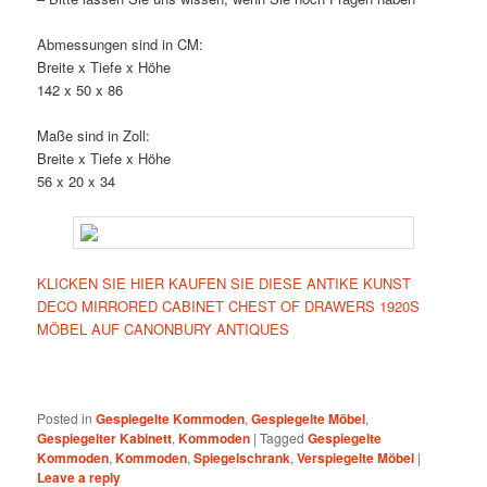
Abmessungen sind in CM:
Breite x Tiefe x Höhe
142 x 50 x 86
Maße sind in Zoll:
Breite x Tiefe x Höhe
56 x 20 x 34
KLICKEN SIE HIER KAUFEN SIE DIESE ANTIKE KUNST
DECO MIRRORED CABINET CHEST OF DRAWERS 1920S
MÖBEL AUF CANONBURY ANTIQUES
Posted in
Gespiegelte Kommoden
,
Gespiegelte Möbel
,
Gespiegelter Kabinett
,
Kommoden
|
Tagged
Gespiegelte
Kommoden
,
Kommoden
,
Spiegelschrank
,
Verspiegelte Möbel
|
Leave a reply