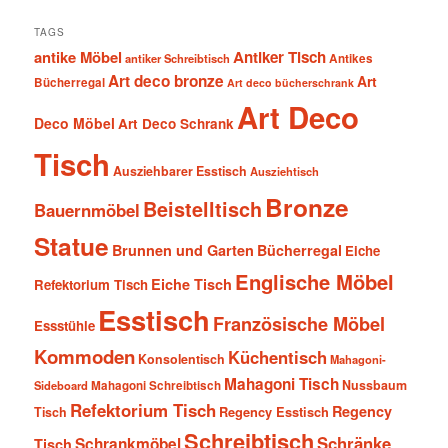
TAGS
antike Möbel
Antiker Tisch
antiker Schreibtisch
Antikes
Art deco bronze
Art
Bücherregal
Art deco bücherschrank
Art Deco
Deco Möbel
Art Deco Schrank
Tisch
Ausziehbarer Esstisch
Ausziehtisch
Bronze
Beistelltisch
Bauernmöbel
Statue
Brunnen und Garten
Bücherregal
Eiche
Englische Möbel
Eiche Tisch
Refektorium Tisch
Esstisch
Französische Möbel
Essstühle
Kommoden
Küchentisch
Konsolentisch
Mahagoni-
Mahagoni Tisch
Nussbaum
Sideboard
Mahagoni Schreibtisch
Refektorium Tisch
Regency
Tisch
Regency Esstisch
Schreibtisch
Schränke
Schrankmöbel
Tisch