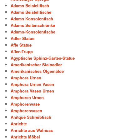
Adams Beistelltisch
Adams Beistelltische
Adams Konsolentisch
Adams Seitenschränke
Adams-Konsolentische
Adler Statue
Affe Statue
Affen-Trupp
Ägyptische Sphinx-Garten-Statue
Amerikanischer Steinadler
Amerikanisches Ölgemälde
Amphora Urnen
Amphora Urnen Vasen
Amphora Vasen Urnen
Amphoren Urnen
Amphorenvase
Amphorenvasen
Anitque Schreibtisch
Anrichte
Anrichte aus Walnuss
Anrichte Möbel