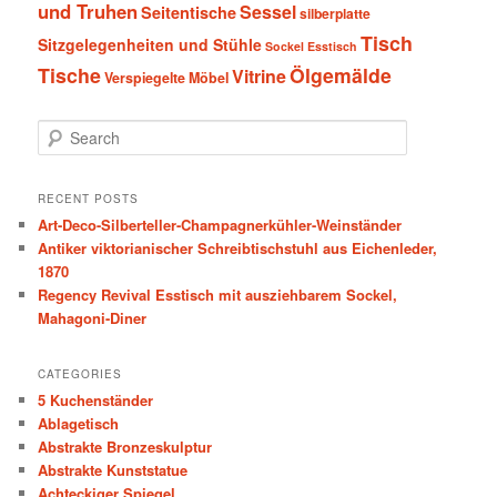
und Truhen
Sessel
Seitentische
silberplatte
Tisch
Sitzgelegenheiten und Stühle
Sockel Esstisch
Tische
Ölgemälde
Vitrine
Verspiegelte Möbel
S
e
a
r
RECENT POSTS
c
Art-Deco-Silberteller-Champagnerkühler-Weinständer
h
Antiker viktorianischer Schreibtischstuhl aus Eichenleder,
1870
Regency Revival Esstisch mit ausziehbarem Sockel,
Mahagoni-Diner
CATEGORIES
5 Kuchenständer
Ablagetisch
Abstrakte Bronzeskulptur
Abstrakte Kunststatue
Achteckiger Spiegel