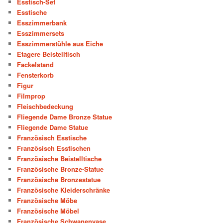
Esstisch-Set
Esstische
Esszimmerbank
Esszimmersets
Esszimmerstühle aus Eiche
Etagere Beistelltisch
Fackelstand
Fensterkorb
Figur
Filmprop
Fleischbedeckung
Fliegende Dame Bronze Statue
Fliegende Dame Statue
Französisch Esstische
Französisch Esstischen
Französische Beistelltische
Französische Bronze-Statue
Französische Bronzestatue
Französische Kleiderschränke
Französische Möbe
Französische Möbel
Französische Schwanenvase