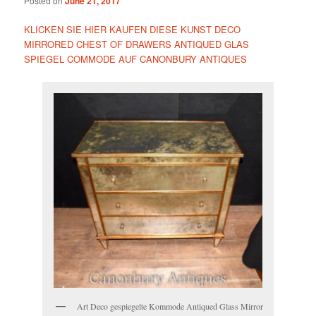
Posted on
June 21, 2017
KLICKEN SIE HIER KAUFEN DIESE KUNST DECO
MIRRORED CHEST OF DRAWERS ANTIQUED GLAS
SPIEGEL COMMODE AUF CANONBURY ANTIQUES
Art Deco gespiegelte Kommode Antiqued Glass Mirror