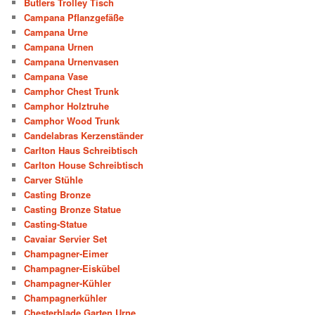
Butlers Trolley Tisch
Campana Pflanzgefäße
Campana Urne
Campana Urnen
Campana Urnenvasen
Campana Vase
Camphor Chest Trunk
Camphor Holztruhe
Camphor Wood Trunk
Candelabras Kerzenständer
Carlton Haus Schreibtisch
Carlton House Schreibtisch
Carver Stühle
Casting Bronze
Casting Bronze Statue
Casting-Statue
Cavaiar Servier Set
Champagner-Eimer
Champagner-Eiskübel
Champagner-Kühler
Champagnerkühler
Chesterblade Garten Urne