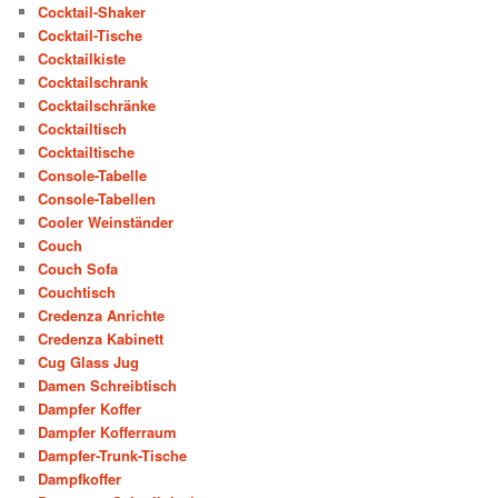
Cocktail-Shaker
Cocktail-Tische
Cocktailkiste
Cocktailschrank
Cocktailschränke
Cocktailtisch
Cocktailtische
Console-Tabelle
Console-Tabellen
Cooler Weinständer
Couch
Couch Sofa
Couchtisch
Credenza Anrichte
Credenza Kabinett
Cug Glass Jug
Damen Schreibtisch
Dampfer Koffer
Dampfer Kofferraum
Dampfer-Trunk-Tische
Dampfkoffer