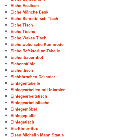
Eiche Esstisch
Eiche Mönche Bank
Eiche Schreibtisch Tisch
Eiche Tisch
Eiche Tische
Eiche Wakes Tisch
Eiche walisische Kommode
Eiche-Refektorium-Tabelle
Eichenbauernhof
Eichenstühle
Eichentisch
Eichhörnchen Dekanter
Einlagentabelle
Einlegearbeiten mit Intarsien
Einlegearbeitstisch
Einlegearbeitstische
Einlegemöbel
Einlegeplatte
Einlegetisch
Eis-Eimer-Box
Eisen Michelin Mann Statue