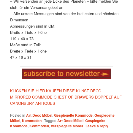
– Wir versenden an jede Ecke des Planeten – bitte melden Sie
sich für ein Versandangebot an
– Alle unsere Messungen sind von der breitesten und höchsten
Dimension
Abmessungen sind in CM:
Breite x Tiefe x Höhe
119 x 40 x 78
Maße sind in Zoll:
Breite x Tiefe x Höhe
47 x 16 x 31
KLICKEN SIE HIER KAUFEN DIESE KUNST DECO
MIRRORED COMMODE CHEST OF DRAWERS DOPPELT AUF
CANONBURY ANTIQUES
Posted in
Art Deco Möbel
,
Gespiegelte Kommode
,
Gespiegelte
Möbel
,
Kommoden
|
Tagged
Art Deco Möbel
,
Gespiegelte
Kommode
,
Kommoden
,
Verspiegelte Möbel
|
Leave a reply