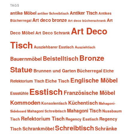
TAGS
antike Möbel
Antiker Tisch
antiker Schreibtisch
Antikes
Art deco bronze
Art
Bücherregal
Art deco bücherschrank
Art Deco
Deco Möbel
Art Deco Schrank
Tisch
Ausziehbarer Esstisch
Ausziehtisch
Bronze
Beistelltisch
Bauernmöbel
Statue
Brunnen und Garten
Bücherregal
Eiche
Englische Möbel
Eiche Tisch
Refektorium Tisch
Esstisch
Französische Möbel
Essstühle
Kommoden
Küchentisch
Konsolentisch
Mahagoni-
Mahagoni Tisch
Nussbaum
Sideboard
Mahagoni Schreibtisch
Refektorium Tisch
Regency
Tisch
Regency Esstisch
Schreibtisch
Schränke
Schrankmöbel
Tisch