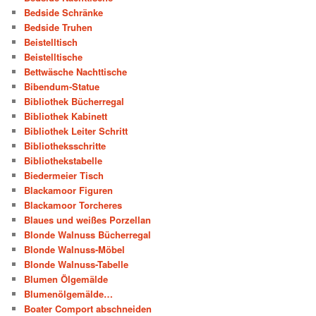
Bedside Schränke
Bedside Truhen
Beistelltisch
Beistelltische
Bettwäsche Nachttische
Bibendum-Statue
Bibliothek Bücherregal
Bibliothek Kabinett
Bibliothek Leiter Schritt
Bibliotheksschritte
Bibliothekstabelle
Biedermeier Tisch
Blackamoor Figuren
Blackamoor Torcheres
Blaues und weißes Porzellan
Blonde Walnuss Bücherregal
Blonde Walnuss-Möbel
Blonde Walnuss-Tabelle
Blumen Ölgemälde
Blumenölgemälde…
Boater Comport abschneiden