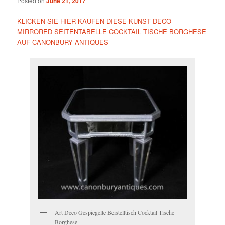
Posted on
June 21, 2017
KLICKEN SIE HIER KAUFEN DIESE KUNST DECO
MIRRORED SEITENTABELLE COCKTAIL TISCHE BORGHESE
AUF CANONBURY ANTIQUES
Art Deco Gespiegelte Beistelltisch Cocktail Tische
Borghese