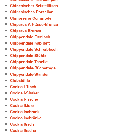
Chinesischer Beistelltisch
Chinesisches Porzellan
Chinoiserie Commode
Chiparus Art-Deco-Bronze
Chiparus Bronze
Chippendale Esstisch
Chippendale Kabinett
Chippendale Schreibtisch
Chippendale Stühle
Chippendale Tabelle
Chippendale-Bücherregal
Chippendale-Ständer
Clubstühle
Cocktail Tisch
Cocktail-Shaker
Cocktail-Tische
Cocktailkiste
Cocktailschrank
Cocktailschränke
Cocktailtisch
Cocktailtische