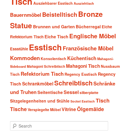
Tisch
Ausziehbarer Esstisch
Ausziehtisch
Bronze
Beistelltisch
Bauernmöbel
Statue
Brunnen und Garten
Bücherregal
Eiche
Englische Möbel
Eiche Tisch
Refektorium Tisch
Esstisch
Französische Möbel
Essstühle
Kommoden
Küchentisch
Konsolentisch
Mahagoni-
Mahagoni Tisch
Nussbaum
Sideboard
Mahagoni Schreibtisch
Refektorium Tisch
Regency
Tisch
Regency Esstisch
Schreibtisch
Schränke
Schrankmöbel
Tisch
und Truhen
Sessel
Seitentische
silberplatte
Tisch
Sitzgelegenheiten und Stühle
Sockel Esstisch
Tische
Ölgemälde
Vitrine
Verspiegelte Möbel
S
e