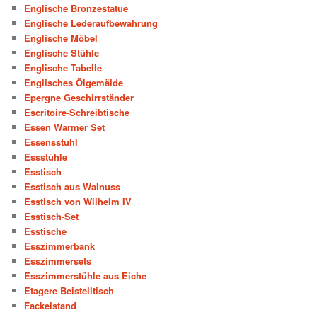
Englische Bronzestatue
Englische Lederaufbewahrung
Englische Möbel
Englische Stühle
Englische Tabelle
Englisches Ölgemälde
Epergne Geschirrständer
Escritoire-Schreibtische
Essen Warmer Set
Essensstuhl
Essstühle
Esstisch
Esstisch aus Walnuss
Esstisch von Wilhelm IV
Esstisch-Set
Esstische
Esszimmerbank
Esszimmersets
Esszimmerstühle aus Eiche
Etagere Beistelltisch
Fackelstand