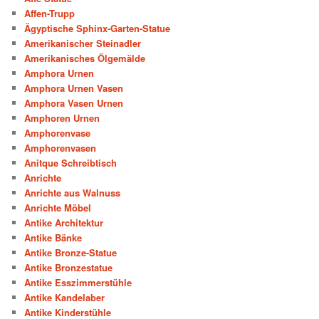
Affen-Trupp
Ägyptische Sphinx-Garten-Statue
Amerikanischer Steinadler
Amerikanisches Ölgemälde
Amphora Urnen
Amphora Urnen Vasen
Amphora Vasen Urnen
Amphoren Urnen
Amphorenvase
Amphorenvasen
Anitque Schreibtisch
Anrichte
Anrichte aus Walnuss
Anrichte Möbel
Antike Architektur
Antike Bänke
Antike Bronze-Statue
Antike Bronzestatue
Antike Esszimmerstühle
Antike Kandelaber
Antike Kinderstühle