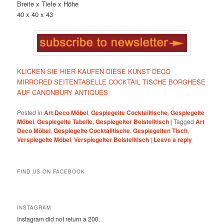
Breite x Tiefe x Höhe
40 x 40 x 43
KLICKEN SIE HIER KAUFEN DIESE KUNST DECO
MIRRORED SEITENTABELLE COCKTAIL TISCHE BORGHESE
AUF CANONBURY ANTIQUES
Posted in
Art Deco Möbel
,
Gespiegelte Cocktailtische
,
Gespiegelte
Möbel
,
Gespiegelte Tabelle
,
Gespiegelter Beistelltisch
|
Tagged
Art
Deco Möbel
,
Gespiegelte Cocktailtische
,
Gespiegelten Tisch
,
Verspiegelte Möbel
,
Verspiegelter Beistelltisch
|
Leave a reply
FIND US ON FACEBOOK
INSTAGRAM
Instagram did not return a 200.