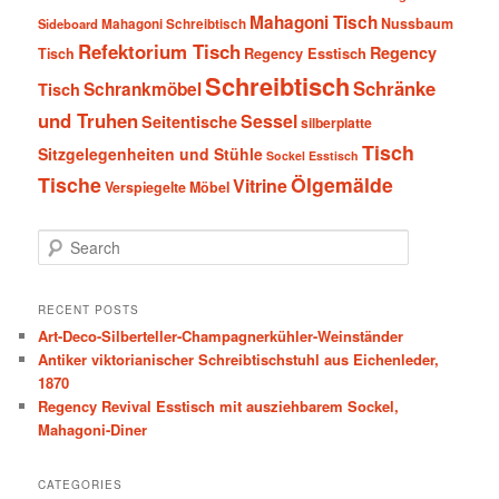
Mahagoni Tisch
Nussbaum
Sideboard
Mahagoni Schreibtisch
Refektorium Tisch
Regency
Tisch
Regency Esstisch
Schreibtisch
Schränke
Schrankmöbel
Tisch
und Truhen
Sessel
Seitentische
silberplatte
Tisch
Sitzgelegenheiten und Stühle
Sockel Esstisch
Tische
Ölgemälde
Vitrine
Verspiegelte Möbel
S
e
a
r
RECENT POSTS
c
Art-Deco-Silberteller-Champagnerkühler-Weinständer
h
Antiker viktorianischer Schreibtischstuhl aus Eichenleder,
1870
Regency Revival Esstisch mit ausziehbarem Sockel,
Mahagoni-Diner
CATEGORIES