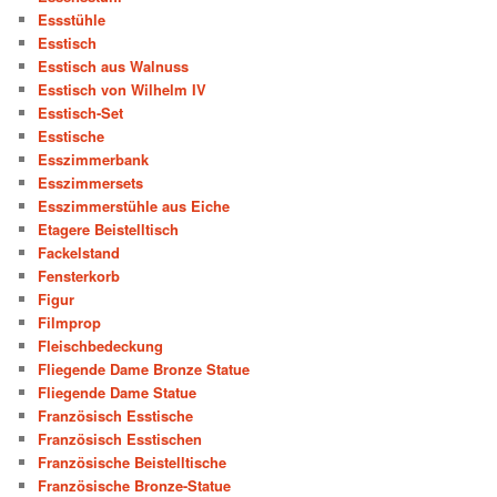
Essstühle
Esstisch
Esstisch aus Walnuss
Esstisch von Wilhelm IV
Esstisch-Set
Esstische
Esszimmerbank
Esszimmersets
Esszimmerstühle aus Eiche
Etagere Beistelltisch
Fackelstand
Fensterkorb
Figur
Filmprop
Fleischbedeckung
Fliegende Dame Bronze Statue
Fliegende Dame Statue
Französisch Esstische
Französisch Esstischen
Französische Beistelltische
Französische Bronze-Statue