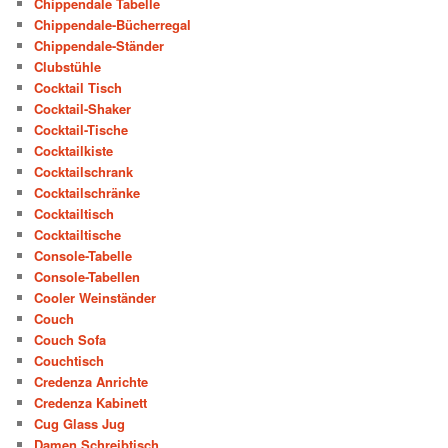
Chippendale Tabelle
Chippendale-Bücherregal
Chippendale-Ständer
Clubstühle
Cocktail Tisch
Cocktail-Shaker
Cocktail-Tische
Cocktailkiste
Cocktailschrank
Cocktailschränke
Cocktailtisch
Cocktailtische
Console-Tabelle
Console-Tabellen
Cooler Weinständer
Couch
Couch Sofa
Couchtisch
Credenza Anrichte
Credenza Kabinett
Cug Glass Jug
Damen Schreibtisch