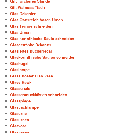
Gilt Torcheres Stände
Gilt Walnuss Tisch
Glas Dekanter
Glas Österreich Vasen Urnen
Glas Terrine schneiden
Glas Urnen
Glas-korinthische Säule schneiden
Glasgetränke Dekanter
Glasiertes Bücherregal
Glaskorinthische Säulen schneiden
Glaskugel
Glaslampe
Glass Boater Dish Vase
Glass Hawk
Glasschale
Glasschmuckkästen schneiden
Glasspiegel
Glastischlampe
Glasurne
Glasurnen
Glasvase
Glasvasen