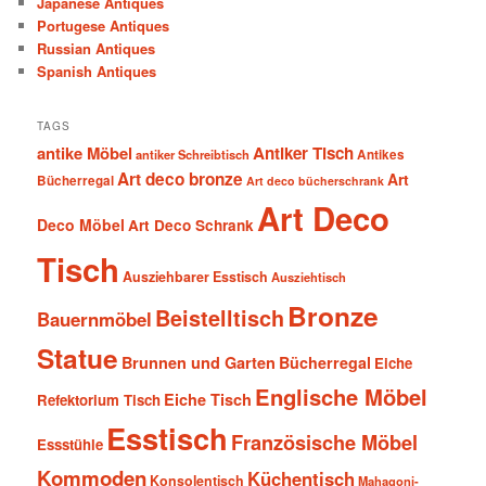
Japanese Antiques
Portugese Antiques
Russian Antiques
Spanish Antiques
TAGS
antike Möbel
Antiker Tisch
antiker Schreibtisch
Antikes
Art deco bronze
Art
Bücherregal
Art deco bücherschrank
Art Deco
Deco Möbel
Art Deco Schrank
Tisch
Ausziehbarer Esstisch
Ausziehtisch
Bronze
Beistelltisch
Bauernmöbel
Statue
Brunnen und Garten
Bücherregal
Eiche
Englische Möbel
Eiche Tisch
Refektorium Tisch
Esstisch
Französische Möbel
Essstühle
Kommoden
Küchentisch
Konsolentisch
Mahagoni-