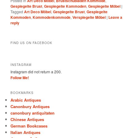
Posted in
Art Deco Möbel
,
Brustschubladen Kommode
,
Gespiegelte Brust
,
Gespiegelte Kommoden
,
Gespiegelte Möbel
|
Tagged
Art Deco Möbel
,
Gespiegelte Brust
,
Gespiegelte
Kommoden
,
Kommodenkommode
,
Verspiegelte Möbel
|
Leave a
reply
FIND US ON FACEBOOK
INSTAGRAM
Instagram did not return a 200.
Follow Me!
BOOKMARKS
Arabic Antiques
Canonbury Antiques
canonbury antiquitaten
Chinese Antiques
German Bookcases
Italian Antiques