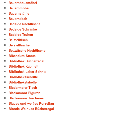
Bauernhausmöbel
Bauernmöbel
Bauernstühle
Bauerntisch
Bedside Nachttische
Bedside Schränke
Bedside Truhen
Beistelltisch
Beistelltische
Bettwäsche Nachttische
Bibendum-Statue
Bibliothek Bücherregal
Bibliothek Kabinett
Bibliothek Leiter Schritt
Bibliotheksschritte
Bibliothekstabelle
Biedermeier Tisch
Blackamoor Figuren
Blackamoor Torcheres
Blaues und weißes Porzellan
Blonde Walnuss Bücherregal