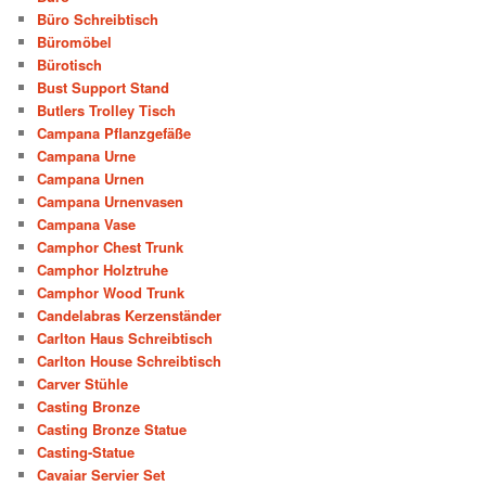
Büro Schreibtisch
Büromöbel
Bürotisch
Bust Support Stand
Butlers Trolley Tisch
Campana Pflanzgefäße
Campana Urne
Campana Urnen
Campana Urnenvasen
Campana Vase
Camphor Chest Trunk
Camphor Holztruhe
Camphor Wood Trunk
Candelabras Kerzenständer
Carlton Haus Schreibtisch
Carlton House Schreibtisch
Carver Stühle
Casting Bronze
Casting Bronze Statue
Casting-Statue
Cavaiar Servier Set