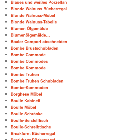
Blaues und weißes Porzellan
Blonde Walnuss Bücherregal
Blonde Walnuss-Möbel
Blonde Walnuss-Tabelle
Blumen Ölgemälde
Blumenölgemälde…
Boater Comport abschneiden
Bombe Brustschubladen
Bombe Commode
Bombe Commodes
Bombe Kommode
Bombe Truhen
Bombe Truhen Schubladen
Bombe-Kommoden
Borghese Möbel
Boulle Kabinett
Boulle Möbel
Boulle Schränke
Boulle-Beistelltisch
Boulle-Schreibtische
Breakfornt Bücherregal
Breakfront Bücherregal