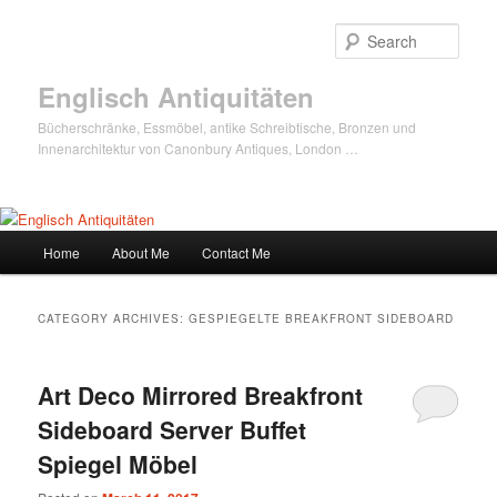
Sear
Englisch Antiquitäten
Bücherschränke, Essmöbel, antike Schreibtische, Bronzen und
Innenarchitektur von Canonbury Antiques, London …
Main
Home
About Me
Contact Me
Skip
Skip
menu
to
to
CATEGORY ARCHIVES:
GESPIEGELTE BREAKFRONT SIDEBOARD
primary
secondary
Art Deco Mirrored Breakfront
content
content
Sideboard Server Buffet
Spiegel Möbel