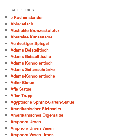
CATEGORIES
5 Kuchenständer
Ablagetisch
Abstrakte Bronzeskulptur
Abstrakte Kunststatue
Achteckiger Spiegel
Adams Beistelltisch
Adams Beistelltische
Adams Konsolentisch
Adams Seitenschränke
Adams-Konsolentische
Adler Statue
Affe Statue
Affen-Trupp
Ägyptische Sphinx-Garten-Statue
Amerikanischer Steinadler
Amerikanisches Ölgemälde
Amphora Urnen
Amphora Urnen Vasen
Amphora Vasen Urnen