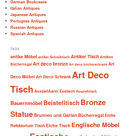
German Bookcases
Italian Antiques
Japanese Antiques
Portugese Antiques
Russian Antiques
Spanish Antiques
TAGS
antike Möbel
Antiker Tisch
antiker Schreibtisch
Antikes
Art deco bronze
Art
Bücherregal
Art deco bücherschrank
Art Deco
Deco Möbel
Art Deco Schrank
Tisch
Ausziehbarer Esstisch
Ausziehtisch
Bronze
Beistelltisch
Bauernmöbel
Statue
Brunnen und Garten
Bücherregal
Eiche
Englische Möbel
Eiche Tisch
Refektorium Tisch