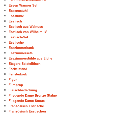
Essen Warmer Set
Essensstuhl
Essstühle
Esstisch
Esstisch aus Walnuss
Esstisch von Wilhelm IV
Esstisch-Set
Esstische
Esszimmerbank
Esszimmersets
Esszimmerstühle aus Eiche
Etagere Beistelltisch
Fackelstand
Fensterkorb
Figur
Filmprop
Fleischbedeckung
Fliegende Dame Bronze Statue
Fliegende Dame Statue
Französisch Esstische
Französisch Esstischen