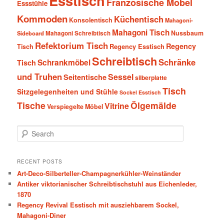
Esstisch
Französische Möbel
Essstühle
Kommoden
Küchentisch
Konsolentisch
Mahagoni-
Mahagoni Tisch
Nussbaum
Sideboard
Mahagoni Schreibtisch
Refektorium Tisch
Regency
Tisch
Regency Esstisch
Schreibtisch
Schränke
Schrankmöbel
Tisch
und Truhen
Sessel
Seitentische
silberplatte
Tisch
Sitzgelegenheiten und Stühle
Sockel Esstisch
Tische
Ölgemälde
Vitrine
Verspiegelte Möbel
S
e
a
r
RECENT POSTS
c
Art-Deco-Silberteller-Champagnerkühler-Weinständer
h
Antiker viktorianischer Schreibtischstuhl aus Eichenleder,
1870
Regency Revival Esstisch mit ausziehbarem Sockel,
Mahagoni-Diner