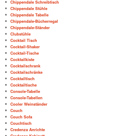
Chippendale Schreibtisch
Chippendale Stühle
Chippendale Tabelle
Chippendale-Bücherregal
Chippendale-Ständer
Clubstühle
Cocktail Tisch
Cocktail-Shaker
Cocktail-Tische
Cocktailkiste
Cocktailschrank
Cocktailschränke
Cocktailtisch
Cocktailtische
Console-Tabelle
Console-Tabellen
Cooler Weinständer
Couch
Couch Sofa
Couchtisch
Credenza Anrichte
Credenza Kabinett