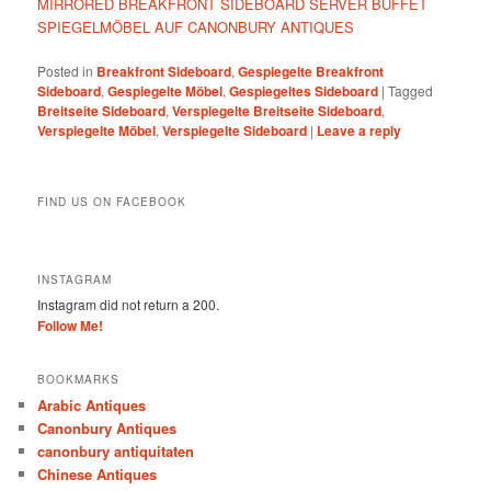
MIRRORED BREAKFRONT SIDEBOARD SERVER BUFFET
SPIEGELMÖBEL AUF CANONBURY ANTIQUES
Posted in
Breakfront Sideboard
,
Gespiegelte Breakfront
Sideboard
,
Gespiegelte Möbel
,
Gespiegeltes Sideboard
|
Tagged
Breitseite Sideboard
,
Verspiegelte Breitseite Sideboard
,
Verspiegelte Möbel
,
Verspiegelte Sideboard
|
Leave a reply
FIND US ON FACEBOOK
INSTAGRAM
Instagram did not return a 200.
Follow Me!
BOOKMARKS
Arabic Antiques
Canonbury Antiques
canonbury antiquitaten
Chinese Antiques