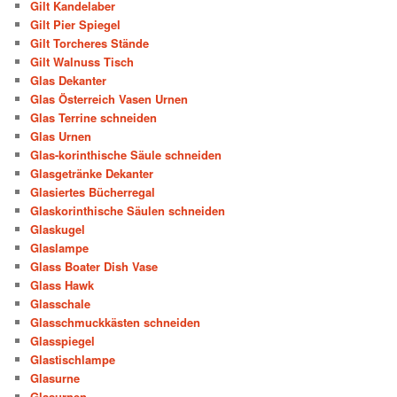
Gilt Kandelaber
Gilt Pier Spiegel
Gilt Torcheres Stände
Gilt Walnuss Tisch
Glas Dekanter
Glas Österreich Vasen Urnen
Glas Terrine schneiden
Glas Urnen
Glas-korinthische Säule schneiden
Glasgetränke Dekanter
Glasiertes Bücherregal
Glaskorinthische Säulen schneiden
Glaskugel
Glaslampe
Glass Boater Dish Vase
Glass Hawk
Glasschale
Glasschmuckkästen schneiden
Glasspiegel
Glastischlampe
Glasurne
Glasurnen