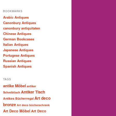
BOOKMARKS
Arabic Antiques
Canonbury Antiques
canonbury antiquitaten
Chinese Antiques
German Bookcases
Italian Antiques
Japanese Antiques
Portugese Antiques
Russian Antiques
Spanish Antiques
TAGS
antike Möbel
antiker
Antiker Tisch
Schreibtisch
Art deco
Antikes Bücherregal
bronze
Art deco bücherschrank
Art Deco Möbel
Art Deco