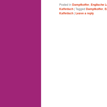
Posted in
Dampfkoffer
,
Englische 
Kaffetisch
|
Tagged
Dampfkoffer
,
E
Kaffetisch
|
Leave a reply