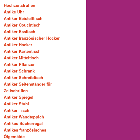
Hochzeitstruhen
Antike Uhr
Antiker Beistelltisch
Antiker Couchtisch
Antiker Esstisch
Antiker französischer Hocker
Antiker Hocker
Antiker Kartentisch
Antiker Mitteltisch
Antiker Pflanzer
Antiker Schrank
Antiker Schreibtisch
Antiker Seitenständer für
Zeitschriften
Antiker Spiegel
Antiker Stuhl
Antiker Tisch
Antiker Wandteppich
Antikes Bücherregal
Antikes französisches
Ölgemälde