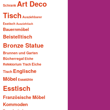
Art Deco
Schrank
Tisch
Ausziehbarer
Esstisch
Ausziehtisch
Bauernmöbel
Beistelltisch
Bronze Statue
Brunnen und Garten
Bücherregal
Eiche
Eiche
Refektorium Tisch
Englische
Tisch
Möbel
Essstühle
Esstisch
Französische Möbel
Kommoden