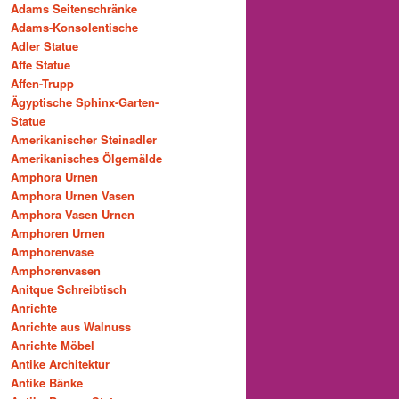
Adams Seitenschränke
Adams-Konsolentische
Adler Statue
Affe Statue
Affen-Trupp
Ägyptische Sphinx-Garten-
Statue
Amerikanischer Steinadler
Amerikanisches Ölgemälde
Amphora Urnen
Amphora Urnen Vasen
Amphora Vasen Urnen
Amphoren Urnen
Amphorenvase
Amphorenvasen
Anitque Schreibtisch
Anrichte
Anrichte aus Walnuss
Anrichte Möbel
Antike Architektur
Antike Bänke