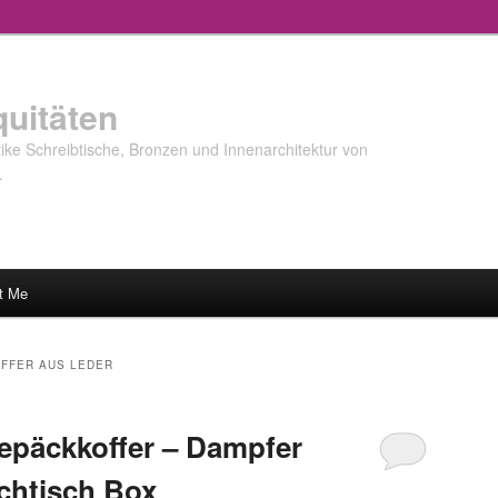
quitäten
ke Schreibtische, Bronzen und Innenarchitektur von
…
t Me
FFER AUS LEDER
epäckkoffer – Dampfer
chtisch Box