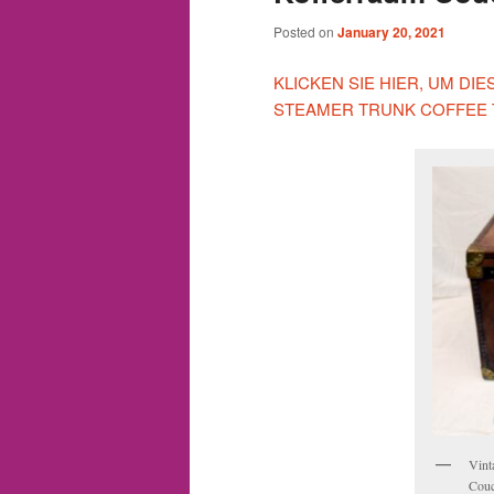
Posted on
January 20, 2021
KLICKEN SIE HIER, UM DI
STEAMER TRUNK COFFEE 
Vint
Couc