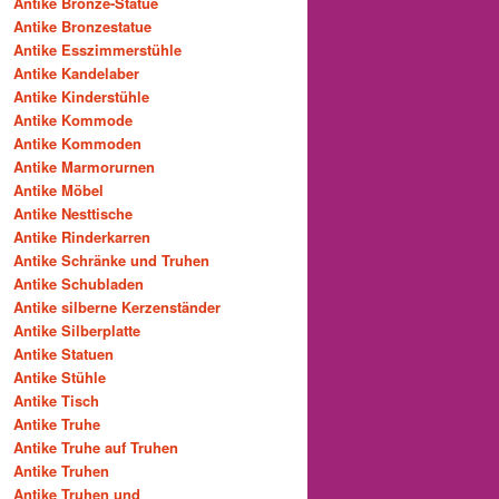
Antike Bronze-Statue
Antike Bronzestatue
Antike Esszimmerstühle
Antike Kandelaber
Antike Kinderstühle
Antike Kommode
Antike Kommoden
Antike Marmorurnen
Antike Möbel
Antike Nesttische
Antike Rinderkarren
Antike Schränke und Truhen
Antike Schubladen
Antike silberne Kerzenständer
Antike Silberplatte
Antike Statuen
Antike Stühle
Antike Tisch
Antike Truhe
Antike Truhe auf Truhen
Antike Truhen
Antike Truhen und