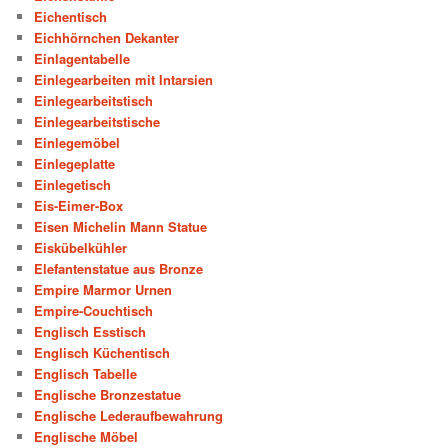
Eichentisch
Eichhörnchen Dekanter
Einlagentabelle
Einlegearbeiten mit Intarsien
Einlegearbeitstisch
Einlegearbeitstische
Einlegemöbel
Einlegeplatte
Einlegetisch
Eis-Eimer-Box
Eisen Michelin Mann Statue
Eiskübelkühler
Elefantenstatue aus Bronze
Empire Marmor Urnen
Empire-Couchtisch
Englisch Esstisch
Englisch Küchentisch
Englisch Tabelle
Englische Bronzestatue
Englische Lederaufbewahrung
Englische Möbel