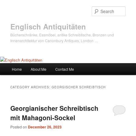
Sear
Englisch Antiquitäten
Bücherschränke, Essmöbel, antike Schreibtische, Bronzen und
Innenarchitektur von Canonbury Antiques, London …
Main
Home
About Me
Contact Me
Skip
Skip
menu
to
to
CATEGORY ARCHIVES:
GEORGISCHER SCHREIBTISCH
primary
secondary
Georgianischer Schreibtisch
content
content
mit Mahagoni-Sockel
Posted on
December 26, 2023