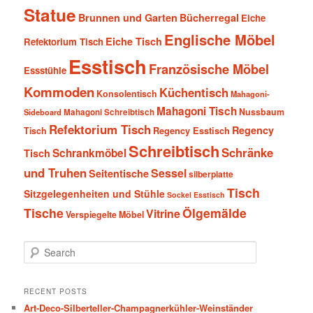
Statue
Brunnen und Garten
Bücherregal
Eiche
Englische Möbel
Eiche Tisch
Refektorium Tisch
Esstisch
Französische Möbel
Essstühle
Kommoden
Küchentisch
Konsolentisch
Mahagoni-
Mahagoni Tisch
Nussbaum
Sideboard
Mahagoni Schreibtisch
Refektorium Tisch
Regency
Tisch
Regency Esstisch
Schreibtisch
Schränke
Schrankmöbel
Tisch
und Truhen
Sessel
Seitentische
silberplatte
Tisch
Sitzgelegenheiten und Stühle
Sockel Esstisch
Tische
Ölgemälde
Vitrine
Verspiegelte Möbel
S
e
a
r
RECENT POSTS
c
Art-Deco-Silberteller-Champagnerkühler-Weinständer