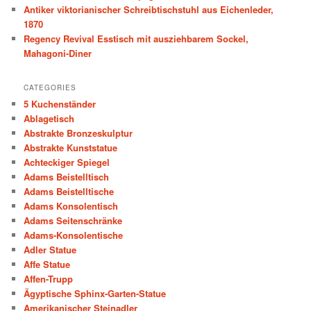
h
Antiker viktorianischer Schreibtischstuhl aus Eichenleder,
1870
Regency Revival Esstisch mit ausziehbarem Sockel,
Mahagoni-Diner
CATEGORIES
5 Kuchenständer
Ablagetisch
Abstrakte Bronzeskulptur
Abstrakte Kunststatue
Achteckiger Spiegel
Adams Beistelltisch
Adams Beistelltische
Adams Konsolentisch
Adams Seitenschränke
Adams-Konsolentische
Adler Statue
Affe Statue
Affen-Trupp
Ägyptische Sphinx-Garten-Statue
Amerikanischer Steinadler