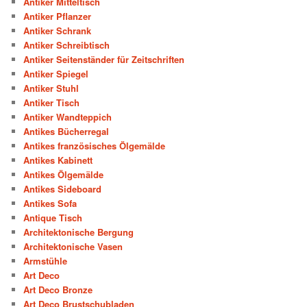
Antiker Mitteltisch
Antiker Pflanzer
Antiker Schrank
Antiker Schreibtisch
Antiker Seitenständer für Zeitschriften
Antiker Spiegel
Antiker Stuhl
Antiker Tisch
Antiker Wandteppich
Antikes Bücherregal
Antikes französisches Ölgemälde
Antikes Kabinett
Antikes Ölgemälde
Antikes Sideboard
Antikes Sofa
Antique Tisch
Architektonische Bergung
Architektonische Vasen
Armstühle
Art Deco
Art Deco Bronze
Art Deco Brustschubladen