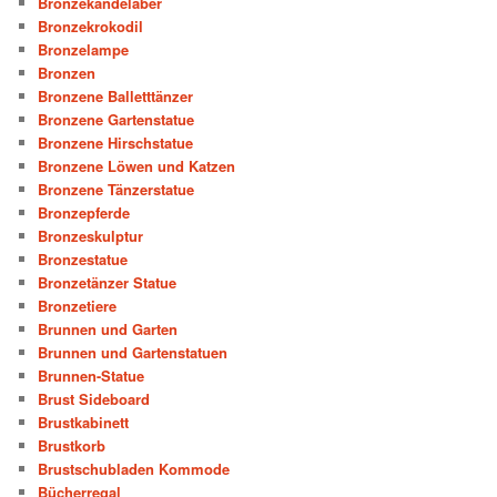
Bronzekandelaber
Bronzekrokodil
Bronzelampe
Bronzen
Bronzene Balletttänzer
Bronzene Gartenstatue
Bronzene Hirschstatue
Bronzene Löwen und Katzen
Bronzene Tänzerstatue
Bronzepferde
Bronzeskulptur
Bronzestatue
Bronzetänzer Statue
Bronzetiere
Brunnen und Garten
Brunnen und Gartenstatuen
Brunnen-Statue
Brust Sideboard
Brustkabinett
Brustkorb
Brustschubladen Kommode
Bücherregal