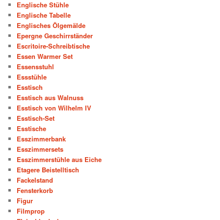
Englische Stühle
Englische Tabelle
Englisches Ölgemälde
Epergne Geschirrständer
Escritoire-Schreibtische
Essen Warmer Set
Essensstuhl
Essstühle
Esstisch
Esstisch aus Walnuss
Esstisch von Wilhelm IV
Esstisch-Set
Esstische
Esszimmerbank
Esszimmersets
Esszimmerstühle aus Eiche
Etagere Beistelltisch
Fackelstand
Fensterkorb
Figur
Filmprop