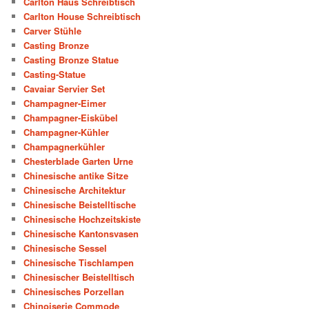
Carlton Haus Schreibtisch
Carlton House Schreibtisch
Carver Stühle
Casting Bronze
Casting Bronze Statue
Casting-Statue
Cavaiar Servier Set
Champagner-Eimer
Champagner-Eiskübel
Champagner-Kühler
Champagnerkühler
Chesterblade Garten Urne
Chinesische antike Sitze
Chinesische Architektur
Chinesische Beistelltische
Chinesische Hochzeitskiste
Chinesische Kantonsvasen
Chinesische Sessel
Chinesische Tischlampen
Chinesischer Beistelltisch
Chinesisches Porzellan
Chinoiserie Commode