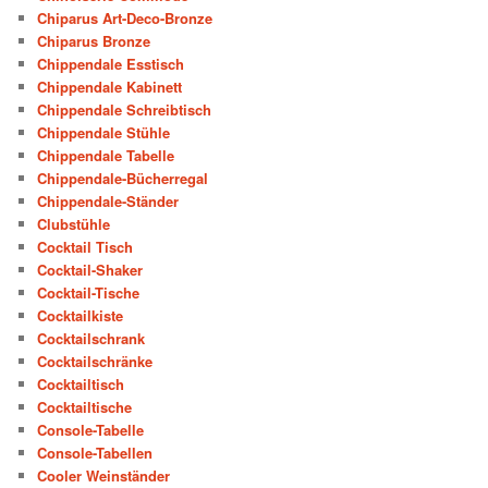
Chiparus Art-Deco-Bronze
Chiparus Bronze
Chippendale Esstisch
Chippendale Kabinett
Chippendale Schreibtisch
Chippendale Stühle
Chippendale Tabelle
Chippendale-Bücherregal
Chippendale-Ständer
Clubstühle
Cocktail Tisch
Cocktail-Shaker
Cocktail-Tische
Cocktailkiste
Cocktailschrank
Cocktailschränke
Cocktailtisch
Cocktailtische
Console-Tabelle
Console-Tabellen
Cooler Weinständer