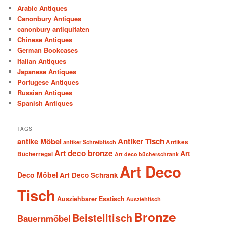
Arabic Antiques
Canonbury Antiques
canonbury antiquitaten
Chinese Antiques
German Bookcases
Italian Antiques
Japanese Antiques
Portugese Antiques
Russian Antiques
Spanish Antiques
TAGS
antike Möbel
Antiker Tisch
antiker Schreibtisch
Antikes
Art deco bronze
Art
Bücherregal
Art deco bücherschrank
Art Deco
Deco Möbel
Art Deco Schrank
Tisch
Ausziehbarer Esstisch
Ausziehtisch
Bronze
Beistelltisch
Bauernmöbel