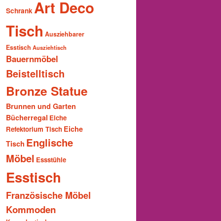
Art Deco
Schrank
Tisch
Ausziehbarer
Esstisch
Ausziehtisch
Bauernmöbel
Beistelltisch
Bronze Statue
Brunnen und Garten
Bücherregal
Eiche
Eiche
Refektorium Tisch
Englische
Tisch
Möbel
Essstühle
Esstisch
Französische Möbel
Kommoden