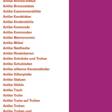
Antike Bronze-Statue
Antike Bronzestatue
Antike Esszimmerstühle
Antike Kandelaber
Antike Kinderstühle
Antike Kommode
Antike Kommoden
Antike Marmorurnen
Antike Möbel
Antike Nesttische
Antike Rinderkarren
Antike Schränke und Truhen
Antike Schubladen
Antike silberne Kerzenständer
Antike Silberplatte
Antike Statuen
Antike Stühle
Antike Tisch
Antike Truhe
Antike Truhe auf Truhen
Antike Truhen
Antike Truhen und