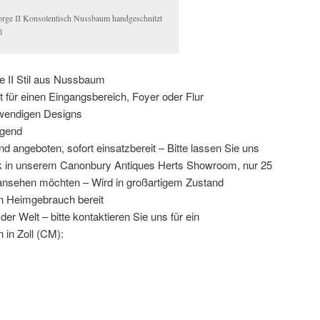
rge II Konsolentisch Nussbaum handgeschnitzt
l
e II Stil aus Nussbaum
t für einen Eingangsbereich, Foyer oder Flur
fwendigen Designs
agend
 angeboten, sofort einsatzbereit – Bitte lassen Sie uns
k in unserem Canonbury Antiques Herts Showroom, nur 25
 ansehen möchten – Wird in großartigem Zustand
en Heimgebrauch bereit
er Welt – bitte kontaktieren Sie uns für ein
in Zoll (CM):