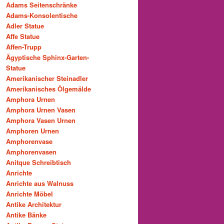
Adams Seitenschränke
Adams-Konsolentische
Adler Statue
Affe Statue
Affen-Trupp
Ägyptische Sphinx-Garten-
Statue
Amerikanischer Steinadler
Amerikanisches Ölgemälde
Amphora Urnen
Amphora Urnen Vasen
Amphora Vasen Urnen
Amphoren Urnen
Amphorenvase
Amphorenvasen
Anitque Schreibtisch
Anrichte
Anrichte aus Walnuss
Anrichte Möbel
Antike Architektur
Antike Bänke