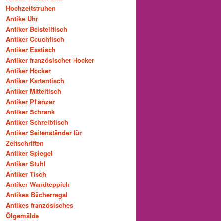
Hochzeitstruhen
Antike Uhr
Antiker Beistelltisch
Antiker Couchtisch
Antiker Esstisch
Antiker französischer Hocker
Antiker Hocker
Antiker Kartentisch
Antiker Mitteltisch
Antiker Pflanzer
Antiker Schrank
Antiker Schreibtisch
Antiker Seitenständer für
Zeitschriften
Antiker Spiegel
Antiker Stuhl
Antiker Tisch
Antiker Wandteppich
Antikes Bücherregal
Antikes französisches
Ölgemälde