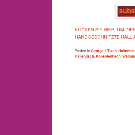
KLICKEN SIE HIER, UM D
HANDGESCHNITZTE HALL 
Posted in
George II Tisch
,
Hallentis
Hallentisch
,
Konsolentisch
,
Walnus