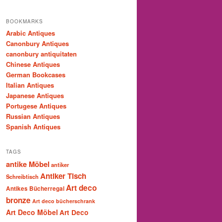
BOOKMARKS
Arabic Antiques
Canonbury Antiques
canonbury antiquitaten
Chinese Antiques
German Bookcases
Italian Antiques
Japanese Antiques
Portugese Antiques
Russian Antiques
Spanish Antiques
TAGS
antike Möbel
antiker
Antiker Tisch
Schreibtisch
Art deco
Antikes Bücherregal
bronze
Art deco bücherschrank
Art Deco Möbel
Art Deco