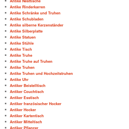
Antike Nesttische
Antike Rinderkarren
Antike Schränke und Truhen
Antike Schubladen
Antike silberne Kerzenständer
Antike Silberplatte
Antike Statuen
Antike Stühle
Antike Tisch
Antike Truhe
Antike Truhe auf Truhen
Antike Truhen
Antike Truhen und Hochzeitstruhen
Antike Uhr
Antiker Beistelltisch
Antiker Couchtisch
Antiker Esstisch
Antiker französischer Hocker
Antiker Hocker
Antiker Kartentisch
Antiker Mitteltisch
Antiker Pflanzer