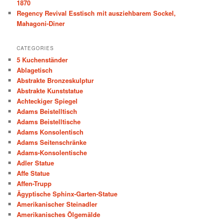
1870
Regency Revival Esstisch mit ausziehbarem Sockel,
Mahagoni-Diner
CATEGORIES
5 Kuchenständer
Ablagetisch
Abstrakte Bronzeskulptur
Abstrakte Kunststatue
Achteckiger Spiegel
Adams Beistelltisch
Adams Beistelltische
Adams Konsolentisch
Adams Seitenschränke
Adams-Konsolentische
Adler Statue
Affe Statue
Affen-Trupp
Ägyptische Sphinx-Garten-Statue
Amerikanischer Steinadler
Amerikanisches Ölgemälde