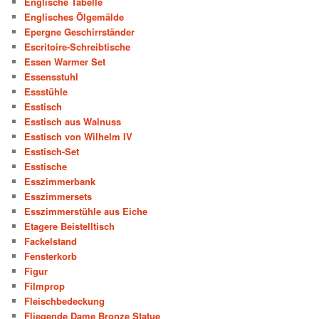
Englische Tabelle
Englisches Ölgemälde
Epergne Geschirrständer
Escritoire-Schreibtische
Essen Warmer Set
Essensstuhl
Essstühle
Esstisch
Esstisch aus Walnuss
Esstisch von Wilhelm IV
Esstisch-Set
Esstische
Esszimmerbank
Esszimmersets
Esszimmerstühle aus Eiche
Etagere Beistelltisch
Fackelstand
Fensterkorb
Figur
Filmprop
Fleischbedeckung
Fliegende Dame Bronze Statue