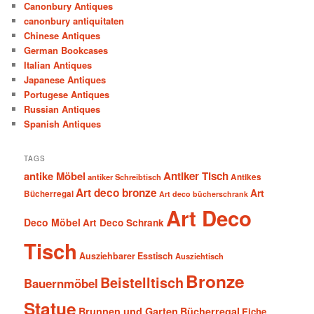
Canonbury Antiques
canonbury antiquitaten
Chinese Antiques
German Bookcases
Italian Antiques
Japanese Antiques
Portugese Antiques
Russian Antiques
Spanish Antiques
TAGS
antike Möbel
Antiker Tisch
antiker Schreibtisch
Antikes
Art deco bronze
Art
Bücherregal
Art deco bücherschrank
Art Deco
Deco Möbel
Art Deco Schrank
Tisch
Ausziehbarer Esstisch
Ausziehtisch
Bronze
Beistelltisch
Bauernmöbel
Statue
Brunnen und Garten
Bücherregal
Eiche