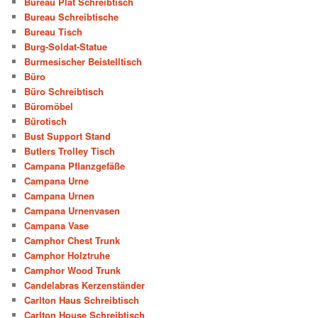
Bureau Plat Schreibtisch
Bureau Schreibtische
Bureau Tisch
Burg-Soldat-Statue
Burmesischer Beistelltisch
Büro
Büro Schreibtisch
Büromöbel
Bürotisch
Bust Support Stand
Butlers Trolley Tisch
Campana Pflanzgefäße
Campana Urne
Campana Urnen
Campana Urnenvasen
Campana Vase
Camphor Chest Trunk
Camphor Holztruhe
Camphor Wood Trunk
Candelabras Kerzenständer
Carlton Haus Schreibtisch
Carlton House Schreibtisch