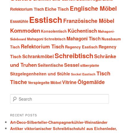
Englische Möbel
Eiche Tisch
Refektorium Tisch
Esstisch
Französische Möbel
Essstühle
Kommoden
Küchentisch
Konsolentisch
Mahagoni-
Mahagoni Tisch
Nussbaum
Sideboard
Mahagoni Schreibtisch
Refektorium Tisch
Regency
Tisch
Regency Esstisch
Schreibtisch
Schränke
Schrankmöbel
Tisch
und Truhen
Sessel
Seitentische
silberplatte
Tisch
Sitzgelegenheiten und Stühle
Sockel Esstisch
Tische
Ölgemälde
Vitrine
Verspiegelte Möbel
S
e
a
r
RECENT POSTS
c
Art-Deco-Silberteller-Champagnerkühler-Weinständer
h
Antiker viktorianischer Schreibtischstuhl aus Eichenleder,