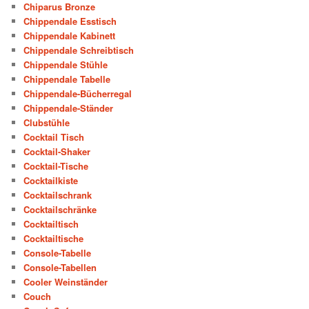
Chiparus Bronze
Chippendale Esstisch
Chippendale Kabinett
Chippendale Schreibtisch
Chippendale Stühle
Chippendale Tabelle
Chippendale-Bücherregal
Chippendale-Ständer
Clubstühle
Cocktail Tisch
Cocktail-Shaker
Cocktail-Tische
Cocktailkiste
Cocktailschrank
Cocktailschränke
Cocktailtisch
Cocktailtische
Console-Tabelle
Console-Tabellen
Cooler Weinständer
Couch