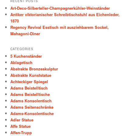
RECENT POSTS
c
Art-Deco-Silberteller-Champagnerkühler-Weinständer
h
Antiker viktorianischer Schreibtischstuhl aus Eichenleder,
1870
Regency Revival Esstisch mit ausziehbarem Sockel,
Mahagoni-Diner
CATEGORIES
5 Kuchenständer
Ablagetisch
Abstrakte Bronzeskulptur
Abstrakte Kunststatue
Achteckiger Spiegel
Adams Beistelltisch
Adams Beistelltische
Adams Konsolentisch
Adams Seitenschränke
Adams-Konsolentische
Adler Statue
Affe Statue
Affen-Trupp