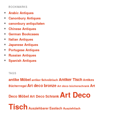
BOOKMARKS
Arabic Antiques
Canonbury Antiques
canonbury antiquitaten
Chinese Antiques
German Bookcases
Italian Antiques
Japanese Antiques
Portugese Antiques
Russian Antiques
Spanish Antiques
TAGS
antike Möbel
Antiker Tisch
antiker Schreibtisch
Antikes
Art deco bronze
Art
Bücherregal
Art deco bücherschrank
Art Deco
Deco Möbel
Art Deco Schrank
Tisch
Ausziehbarer Esstisch
Ausziehtisch