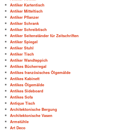
Antiker Kartentisch
Antiker Mitteltisch
Antiker Pflanzer
Antiker Schrank
Antiker Schreibtisch
Antiker Seitenständer für Zeitschriften
Antiker Spiegel
Antiker Stuhl
Antiker Tisch
Antiker Wandteppich
Antikes Bücherregal
Antikes französisches Ölgemälde
Antikes Kabinett
Antikes Ölgemälde
Antikes Sideboard
Antikes Sofa
Antique Tisch
Architektonische Bergung
Architektonische Vasen
Armstühle
Art Deco