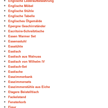
Englische Lederaufbewahrung
Englische Möbel
Englische Stühle
Englische Tabelle
Englisches Ölgemälde
Epergne Geschirrständer
Escritoire-Schreibtische
Essen Warmer Set
Essensstuhl
Essstühle
Esstisch
Esstisch aus Walnuss
Esstisch von Wilhelm IV
Esstisch-Set
Esstische
Esszimmerbank
Esszimmersets
Esszimmerstühle aus Eiche
Etagere Beistelltisch
Fackelstand
Fensterkorb
Figur