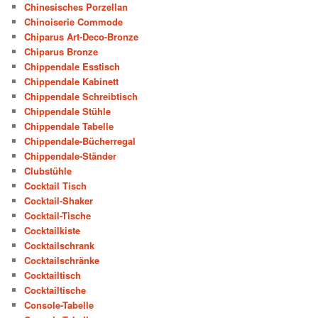
Chinesisches Porzellan
Chinoiserie Commode
Chiparus Art-Deco-Bronze
Chiparus Bronze
Chippendale Esstisch
Chippendale Kabinett
Chippendale Schreibtisch
Chippendale Stühle
Chippendale Tabelle
Chippendale-Bücherregal
Chippendale-Ständer
Clubstühle
Cocktail Tisch
Cocktail-Shaker
Cocktail-Tische
Cocktailkiste
Cocktailschrank
Cocktailschränke
Cocktailtisch
Cocktailtische
Console-Tabelle