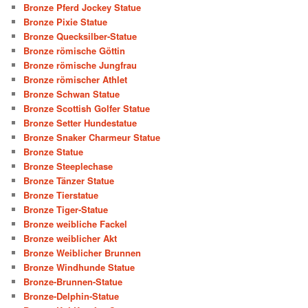
Bronze Pferd Jockey Statue
Bronze Pixie Statue
Bronze Quecksilber-Statue
Bronze römische Göttin
Bronze römische Jungfrau
Bronze römischer Athlet
Bronze Schwan Statue
Bronze Scottish Golfer Statue
Bronze Setter Hundestatue
Bronze Snaker Charmeur Statue
Bronze Statue
Bronze Steeplechase
Bronze Tänzer Statue
Bronze Tierstatue
Bronze Tiger-Statue
Bronze weibliche Fackel
Bronze weiblicher Akt
Bronze Weiblicher Brunnen
Bronze Windhunde Statue
Bronze-Brunnen-Statue
Bronze-Delphin-Statue