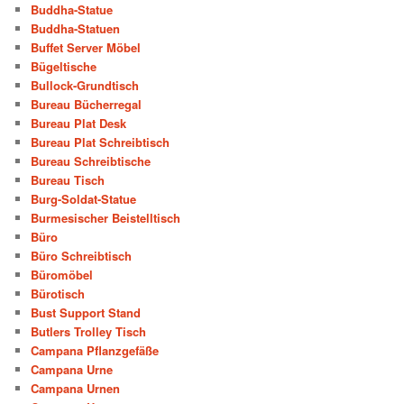
Buddha-Statue
Buddha-Statuen
Buffet Server Möbel
Bügeltische
Bullock-Grundtisch
Bureau Bücherregal
Bureau Plat Desk
Bureau Plat Schreibtisch
Bureau Schreibtische
Bureau Tisch
Burg-Soldat-Statue
Burmesischer Beistelltisch
Büro
Büro Schreibtisch
Büromöbel
Bürotisch
Bust Support Stand
Butlers Trolley Tisch
Campana Pflanzgefäße
Campana Urne
Campana Urnen