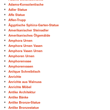
Adams-Konsolentische
Adler Statue
Affe Statue
Affen-Trupp
Ägyptische Sphinx-Garten-Statue
Amerikanischer Steinadler
Amerikanisches Ölgemälde
Amphora Urnen
Amphora Urnen Vasen
Amphora Vasen Urnen
Amphoren Urnen
Amphorenvase
Amphorenvasen
Anitque Schreibtisch
Anrichte
Anrichte aus Walnuss
Anrichte Möbel
Antike Architektur
Antike Bänke
Antike Bronze-Statue
Antike Bronzestatue