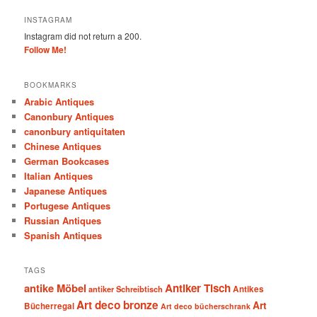
INSTAGRAM
Instagram did not return a 200.
Follow Me!
BOOKMARKS
Arabic Antiques
Canonbury Antiques
canonbury antiquitaten
Chinese Antiques
German Bookcases
Italian Antiques
Japanese Antiques
Portugese Antiques
Russian Antiques
Spanish Antiques
TAGS
antike Möbel
Antiker Tisch
antiker Schreibtisch
Antikes
Art deco bronze
Art
Bücherregal
Art deco bücherschrank