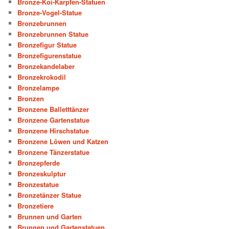
Bronze-Koi-Karpfen-Statuen
Bronze-Vogel-Statue
Bronzebrunnen
Bronzebrunnen Statue
Bronzefigur Statue
Bronzefigurenstatue
Bronzekandelaber
Bronzekrokodil
Bronzelampe
Bronzen
Bronzene Balletttänzer
Bronzene Gartenstatue
Bronzene Hirschstatue
Bronzene Löwen und Katzen
Bronzene Tänzerstatue
Bronzepferde
Bronzeskulptur
Bronzestatue
Bronzetänzer Statue
Bronzetiere
Brunnen und Garten
Brunnen und Gartenstatuen