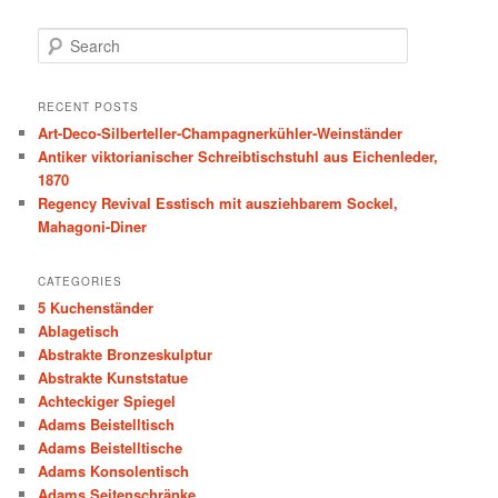
S
e
a
r
RECENT POSTS
c
Art-Deco-Silberteller-Champagnerkühler-Weinständer
h
Antiker viktorianischer Schreibtischstuhl aus Eichenleder,
1870
Regency Revival Esstisch mit ausziehbarem Sockel,
Mahagoni-Diner
CATEGORIES
5 Kuchenständer
Ablagetisch
Abstrakte Bronzeskulptur
Abstrakte Kunststatue
Achteckiger Spiegel
Adams Beistelltisch
Adams Beistelltische
Adams Konsolentisch
Adams Seitenschränke