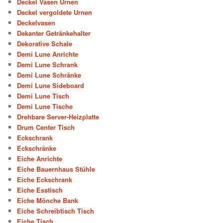
Deckel Vasen Urnen
Deckel vergoldete Urnen
Deckelvasen
Dekanter Getränkehalter
Dekorative Schale
Demi Lune Anrichte
Demi Lune Schrank
Demi Lune Schränke
Demi Lune Sideboard
Demi Lune Tisch
Demi Lune Tische
Drehbare Server-Heizplatte
Drum Center Tisch
Eckschrank
Eckschränke
Eiche Anrichte
Eiche Bauernhaus Stühle
Eiche Eckschrank
Eiche Esstisch
Eiche Mönche Bank
Eiche Schreibtisch Tisch
Eiche Tisch