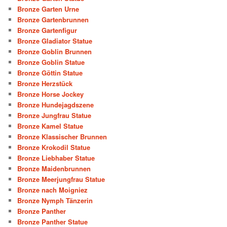
Bronze Garten Urne
Bronze Gartenbrunnen
Bronze Gartenfigur
Bronze Gladiator Statue
Bronze Goblin Brunnen
Bronze Goblin Statue
Bronze Göttin Statue
Bronze Herzstück
Bronze Horse Jockey
Bronze Hundejagdszene
Bronze Jungfrau Statue
Bronze Kamel Statue
Bronze Klassischer Brunnen
Bronze Krokodil Statue
Bronze Liebhaber Statue
Bronze Maidenbrunnen
Bronze Meerjungfrau Statue
Bronze nach Moigniez
Bronze Nymph Tänzerin
Bronze Panther
Bronze Panther Statue