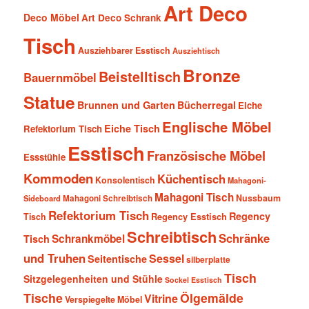
Art Deco
Deco Möbel
Art Deco Schrank
Tisch
Ausziehbarer Esstisch
Ausziehtisch
Bronze
Beistelltisch
Bauernmöbel
Statue
Brunnen und Garten
Bücherregal
Eiche
Englische Möbel
Eiche Tisch
Refektorium Tisch
Esstisch
Französische Möbel
Essstühle
Kommoden
Küchentisch
Konsolentisch
Mahagoni-
Mahagoni Tisch
Nussbaum
Sideboard
Mahagoni Schreibtisch
Refektorium Tisch
Regency
Tisch
Regency Esstisch
Schreibtisch
Schränke
Schrankmöbel
Tisch
und Truhen
Sessel
Seitentische
silberplatte
Tisch
Sitzgelegenheiten und Stühle
Sockel Esstisch
Tische
Ölgemälde
Vitrine
Verspiegelte Möbel