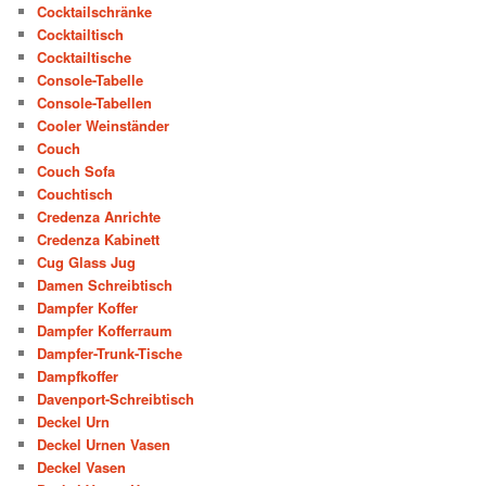
Cocktailschränke
Cocktailtisch
Cocktailtische
Console-Tabelle
Console-Tabellen
Cooler Weinständer
Couch
Couch Sofa
Couchtisch
Credenza Anrichte
Credenza Kabinett
Cug Glass Jug
Damen Schreibtisch
Dampfer Koffer
Dampfer Kofferraum
Dampfer-Trunk-Tische
Dampfkoffer
Davenport-Schreibtisch
Deckel Urn
Deckel Urnen Vasen
Deckel Vasen