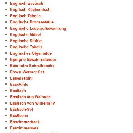
Englisch Esstisch
Englisch Küchentisch
Englisch Tabelle
Englische Bronzestatue
Englische Lederaufbewahrung
Englische Möbel
Englische Stühle
Englische Tabelle
Englisches Ölgemälde
Epergne Geschirrständer
Escritoire-Schreibtische
Essen Warmer Set
Essensstuhl
Essstühle
Esstisch
Esstisch aus Walnuss
Esstisch von Wilhelm IV
Esstisch-Set
Esstische
Esszimmerbank
Esszimmersets