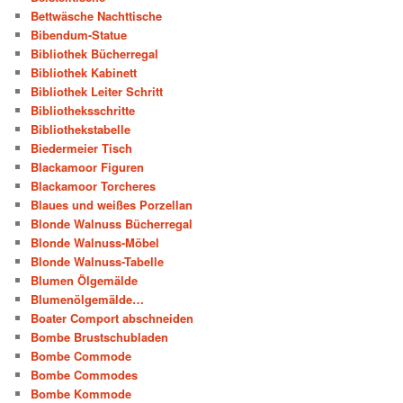
Bettwäsche Nachttische
Bibendum-Statue
Bibliothek Bücherregal
Bibliothek Kabinett
Bibliothek Leiter Schritt
Bibliotheksschritte
Bibliothekstabelle
Biedermeier Tisch
Blackamoor Figuren
Blackamoor Torcheres
Blaues und weißes Porzellan
Blonde Walnuss Bücherregal
Blonde Walnuss-Möbel
Blonde Walnuss-Tabelle
Blumen Ölgemälde
Blumenölgemälde…
Boater Comport abschneiden
Bombe Brustschubladen
Bombe Commode
Bombe Commodes
Bombe Kommode