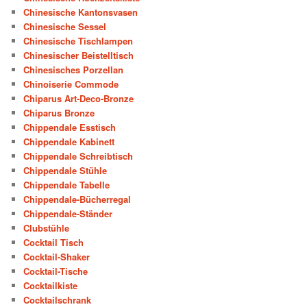
Chinesische Kantonsvasen
Chinesische Sessel
Chinesische Tischlampen
Chinesischer Beistelltisch
Chinesisches Porzellan
Chinoiserie Commode
Chiparus Art-Deco-Bronze
Chiparus Bronze
Chippendale Esstisch
Chippendale Kabinett
Chippendale Schreibtisch
Chippendale Stühle
Chippendale Tabelle
Chippendale-Bücherregal
Chippendale-Ständer
Clubstühle
Cocktail Tisch
Cocktail-Shaker
Cocktail-Tische
Cocktailkiste
Cocktailschrank