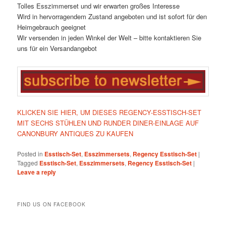
Tolles Esszimmerset und wir erwarten großes Interesse
Wird in hervorragendem Zustand angeboten und ist sofort für den
Heimgebrauch geeignet
Wir versenden in jeden Winkel der Welt – bitte kontaktieren Sie
uns für ein Versandangebot
KLICKEN SIE HIER, UM DIESES REGENCY-ESSTISCH-SET
MIT SECHS STÜHLEN UND RUNDER DINER-EINLAGE AUF
CANONBURY ANTIQUES ZU KAUFEN
Posted in
Esstisch-Set
,
Esszimmersets
,
Regency Esstisch-Set
|
Tagged
Esstisch-Set
,
Esszimmersets
,
Regency Esstisch-Set
|
Leave a reply
FIND US ON FACEBOOK