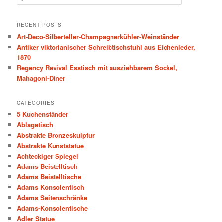
e
a
r
RECENT POSTS
c
Art-Deco-Silberteller-Champagnerkühler-Weinständer
h
Antiker viktorianischer Schreibtischstuhl aus Eichenleder,
1870
Regency Revival Esstisch mit ausziehbarem Sockel,
Mahagoni-Diner
CATEGORIES
5 Kuchenständer
Ablagetisch
Abstrakte Bronzeskulptur
Abstrakte Kunststatue
Achteckiger Spiegel
Adams Beistelltisch
Adams Beistelltische
Adams Konsolentisch
Adams Seitenschränke
Adams-Konsolentische
Adler Statue