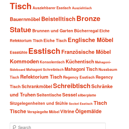
Tisch
Ausziehbarer Esstisch
Ausziehtisch
Bronze
Beistelltisch
Bauernmöbel
Statue
Brunnen und Garten
Bücherregal
Eiche
Englische Möbel
Eiche Tisch
Refektorium Tisch
Esstisch
Französische Möbel
Essstühle
Kommoden
Küchentisch
Konsolentisch
Mahagoni-
Mahagoni Tisch
Nussbaum
Sideboard
Mahagoni Schreibtisch
Refektorium Tisch
Regency
Tisch
Regency Esstisch
Schreibtisch
Schränke
Schrankmöbel
Tisch
und Truhen
Sessel
Seitentische
silberplatte
Tisch
Sitzgelegenheiten und Stühle
Sockel Esstisch
Tische
Ölgemälde
Vitrine
Verspiegelte Möbel
S