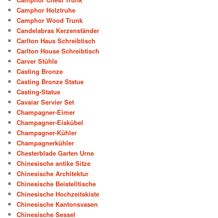
Camphor Holztruhe
Camphor Wood Trunk
Candelabras Kerzenständer
Carlton Haus Schreibtisch
Carlton House Schreibtisch
Carver Stühle
Casting Bronze
Casting Bronze Statue
Casting-Statue
Cavaiar Servier Set
Champagner-Eimer
Champagner-Eiskübel
Champagner-Kühler
Champagnerkühler
Chesterblade Garten Urne
Chinesische antike Sitze
Chinesische Architektur
Chinesische Beistelltische
Chinesische Hochzeitskiste
Chinesische Kantonsvasen
Chinesische Sessel