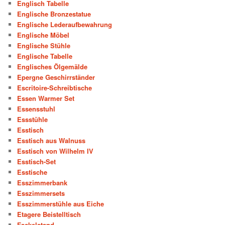
Englisch Tabelle
Englische Bronzestatue
Englische Lederaufbewahrung
Englische Möbel
Englische Stühle
Englische Tabelle
Englisches Ölgemälde
Epergne Geschirrständer
Escritoire-Schreibtische
Essen Warmer Set
Essensstuhl
Essstühle
Esstisch
Esstisch aus Walnuss
Esstisch von Wilhelm IV
Esstisch-Set
Esstische
Esszimmerbank
Esszimmersets
Esszimmerstühle aus Eiche
Etagere Beistelltisch
Fackelstand