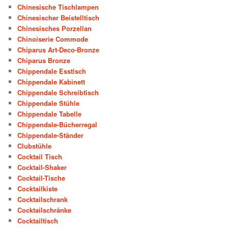
Chinesische Tischlampen
Chinesischer Beistelltisch
Chinesisches Porzellan
Chinoiserie Commode
Chiparus Art-Deco-Bronze
Chiparus Bronze
Chippendale Esstisch
Chippendale Kabinett
Chippendale Schreibtisch
Chippendale Stühle
Chippendale Tabelle
Chippendale-Bücherregal
Chippendale-Ständer
Clubstühle
Cocktail Tisch
Cocktail-Shaker
Cocktail-Tische
Cocktailkiste
Cocktailschrank
Cocktailschränke
Cocktailtisch