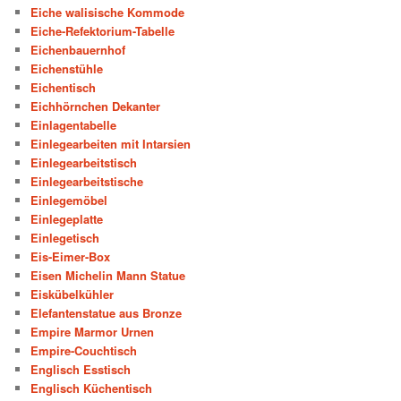
Eiche walisische Kommode
Eiche-Refektorium-Tabelle
Eichenbauernhof
Eichenstühle
Eichentisch
Eichhörnchen Dekanter
Einlagentabelle
Einlegearbeiten mit Intarsien
Einlegearbeitstisch
Einlegearbeitstische
Einlegemöbel
Einlegeplatte
Einlegetisch
Eis-Eimer-Box
Eisen Michelin Mann Statue
Eiskübelkühler
Elefantenstatue aus Bronze
Empire Marmor Urnen
Empire-Couchtisch
Englisch Esstisch
Englisch Küchentisch