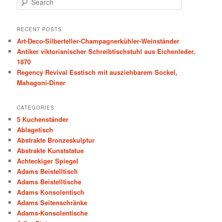
e
a
r
RECENT POSTS
c
Art-Deco-Silberteller-Champagnerkühler-Weinständer
h
Antiker viktorianischer Schreibtischstuhl aus Eichenleder,
1870
Regency Revival Esstisch mit ausziehbarem Sockel,
Mahagoni-Diner
CATEGORIES
5 Kuchenständer
Ablagetisch
Abstrakte Bronzeskulptur
Abstrakte Kunststatue
Achteckiger Spiegel
Adams Beistelltisch
Adams Beistelltische
Adams Konsolentisch
Adams Seitenschränke
Adams-Konsolentische