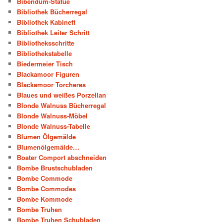
Bibendum-Statue
Bibliothek Bücherregal
Bibliothek Kabinett
Bibliothek Leiter Schritt
Bibliotheksschritte
Bibliothekstabelle
Biedermeier Tisch
Blackamoor Figuren
Blackamoor Torcheres
Blaues und weißes Porzellan
Blonde Walnuss Bücherregal
Blonde Walnuss-Möbel
Blonde Walnuss-Tabelle
Blumen Ölgemälde
Blumenölgemälde…
Boater Comport abschneiden
Bombe Brustschubladen
Bombe Commode
Bombe Commodes
Bombe Kommode
Bombe Truhen
Bombe Truhen Schubladen