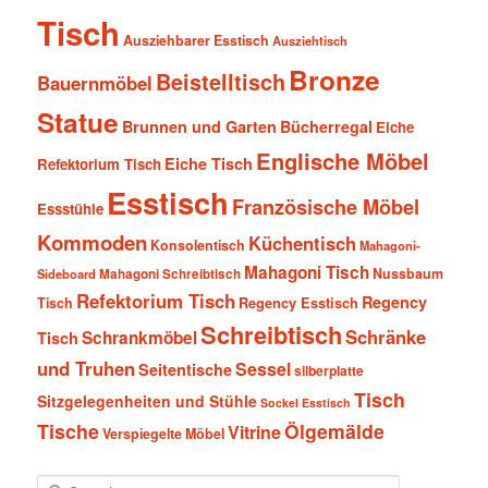
Tisch
Ausziehbarer Esstisch
Ausziehtisch
Bronze
Beistelltisch
Bauernmöbel
Statue
Brunnen und Garten
Bücherregal
Eiche
Englische Möbel
Eiche Tisch
Refektorium Tisch
Esstisch
Französische Möbel
Essstühle
Kommoden
Küchentisch
Konsolentisch
Mahagoni-
Mahagoni Tisch
Nussbaum
Sideboard
Mahagoni Schreibtisch
Refektorium Tisch
Regency
Tisch
Regency Esstisch
Schreibtisch
Schränke
Schrankmöbel
Tisch
und Truhen
Sessel
Seitentische
silberplatte
Tisch
Sitzgelegenheiten und Stühle
Sockel Esstisch
Tische
Ölgemälde
Vitrine
Verspiegelte Möbel
S