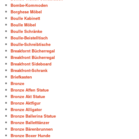
Bombe-Kommoden
Borghese Möbel
Boulle Kabinett
Boulle Möbel
Boulle Schränke
Boulle-Beistelltisch
Boulle-Schreibtische
Breakfornt Bücherregal
Breakfront Bücherregal
Breakfront Sideboard
Breakfront-Schrank
Briefkasten
Bronze
Bronze Affen Statue
Bronze Akt Statue
Bronze Aktfigur
Bronze Alligator
Bronze Ballerina Statue
Bronze Balletttänzer
Bronze Bärenbrunnen
Bronze Boxer Hunde