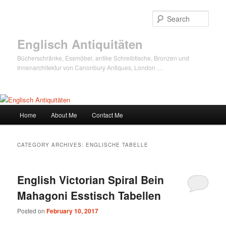
Sear
Englisch Antiquitäten
Bücherschränke, Essmöbel, antike Schreibtische, Bronzen und
Innenarchitektur von Canonbury Antiques, London …
Main
Home
About Me
Contact Me
Skip
Skip
menu
to
to
CATEGORY ARCHIVES:
ENGLISCHE TABELLE
primary
secondary
English Victorian Spiral Bein
content
content
Mahagoni Esstisch Tabellen
Posted on
February 10, 2017