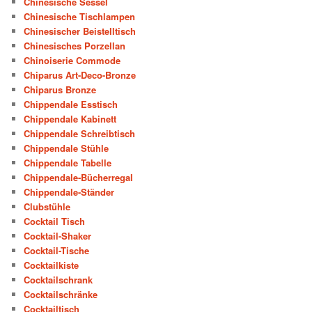
Chinesische Sessel
Chinesische Tischlampen
Chinesischer Beistelltisch
Chinesisches Porzellan
Chinoiserie Commode
Chiparus Art-Deco-Bronze
Chiparus Bronze
Chippendale Esstisch
Chippendale Kabinett
Chippendale Schreibtisch
Chippendale Stühle
Chippendale Tabelle
Chippendale-Bücherregal
Chippendale-Ständer
Clubstühle
Cocktail Tisch
Cocktail-Shaker
Cocktail-Tische
Cocktailkiste
Cocktailschrank
Cocktailschränke
Cocktailtisch