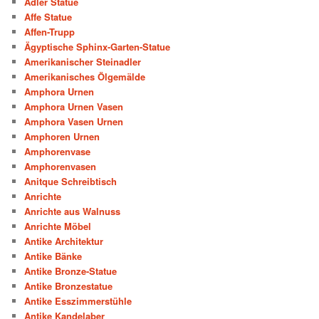
Adler Statue
Affe Statue
Affen-Trupp
Ägyptische Sphinx-Garten-Statue
Amerikanischer Steinadler
Amerikanisches Ölgemälde
Amphora Urnen
Amphora Urnen Vasen
Amphora Vasen Urnen
Amphoren Urnen
Amphorenvase
Amphorenvasen
Anitque Schreibtisch
Anrichte
Anrichte aus Walnuss
Anrichte Möbel
Antike Architektur
Antike Bänke
Antike Bronze-Statue
Antike Bronzestatue
Antike Esszimmerstühle
Antike Kandelaber