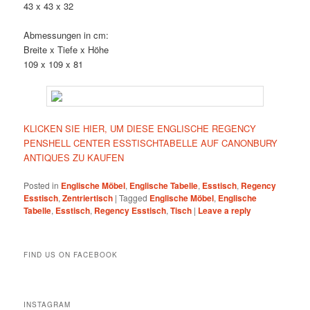
43 x 43 x 32
Abmessungen in cm:
Breite x Tiefe x Höhe
109 x 109 x 81
KLICKEN SIE HIER, UM DIESE ENGLISCHE REGENCY
PENSHELL CENTER ESSTISCHTABELLE AUF CANONBURY
ANTIQUES ZU KAUFEN
Posted in
Englische Möbel
,
Englische Tabelle
,
Esstisch
,
Regency
Esstisch
,
Zentriertisch
|
Tagged
Englische Möbel
,
Englische
Tabelle
,
Esstisch
,
Regency Esstisch
,
Tisch
|
Leave a reply
FIND US ON FACEBOOK
INSTAGRAM