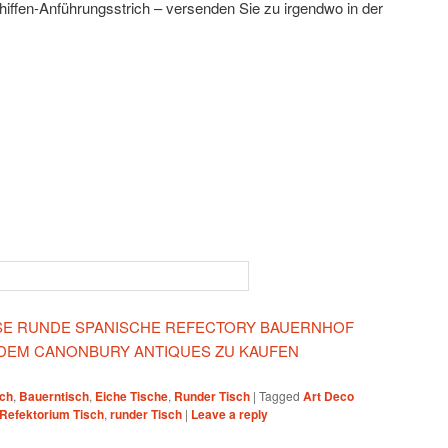
schiffen-Anführungsstrich – versenden Sie zu irgendwo in der
IESE RUNDE SPANISCHE REFECTORY BAUERNHOF
 DEM CANONBURY ANTIQUES ZU KAUFEN
sch
,
Bauerntisch
,
Eiche Tische
,
Runder Tisch
|
Tagged
Art Deco
Refektorium Tisch
,
runder Tisch
|
Leave a reply