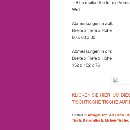
– Bitte mailen Sie für ein Ver
Welt
Abmessungen in Zoll:
Breite x Tiefe x Höhe
60 x 60 x 30
Abmessungen in cm:
Breite x Tiefe x Höhe
152 x 152 x 76
KLICKEN SIE HIER, UM D
TISCHTISCHE TISCHE AUF
Posted in
Ablagetisch
,
Art Deco Ti
Tisch
,
Bauerntisch
,
Eichen-Tische
,