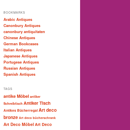
BOOKMARKS
Arabic Antiques
Canonbury Antiques
canonbury antiquitaten
Chinese Antiques
German Bookcases
Italian Antiques
Japanese Antiques
Portugese Antiques
Russian Antiques
Spanish Antiques
TAGS
antike Möbel
antiker
Antiker Tisch
Schreibtisch
Art deco
Antikes Bücherregal
bronze
Art deco bücherschrank
Art Deco Möbel
Art Deco