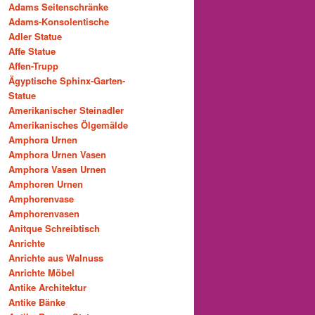
Adams Seitenschränke
Adams-Konsolentische
Adler Statue
Affe Statue
Affen-Trupp
Ägyptische Sphinx-Garten-
Statue
Amerikanischer Steinadler
Amerikanisches Ölgemälde
Amphora Urnen
Amphora Urnen Vasen
Amphora Vasen Urnen
Amphoren Urnen
Amphorenvase
Amphorenvasen
Anitque Schreibtisch
Anrichte
Anrichte aus Walnuss
Anrichte Möbel
Antike Architektur
Antike Bänke