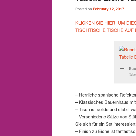
Posted on
February 12, 2017
KLICKEN SIE HIER, UM D
TISCHTISCHE TISCHE AUF
Rund
Tabe
– Herrliche spanische Refektor
– Klassisches Bauernhaus mit
– Tisch ist solide und stabil, 
– Verschiedene Sätze von Stüh
Sie sich für ein Set interessiert
– Finish zu Eiche ist fantastisc