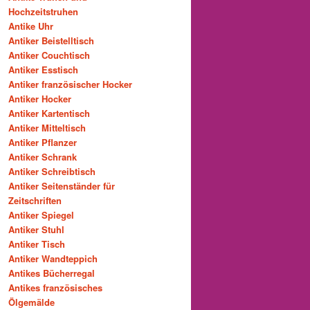
Hochzeitstruhen
Antike Uhr
Antiker Beistelltisch
Antiker Couchtisch
Antiker Esstisch
Antiker französischer Hocker
Antiker Hocker
Antiker Kartentisch
Antiker Mitteltisch
Antiker Pflanzer
Antiker Schrank
Antiker Schreibtisch
Antiker Seitenständer für
Zeitschriften
Antiker Spiegel
Antiker Stuhl
Antiker Tisch
Antiker Wandteppich
Antikes Bücherregal
Antikes französisches
Ölgemälde