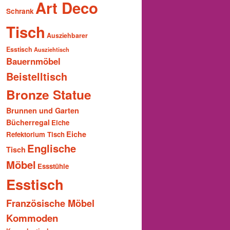
Art Deco
Schrank
Tisch
Ausziehbarer
Esstisch
Ausziehtisch
Bauernmöbel
Beistelltisch
Bronze Statue
Brunnen und Garten
Bücherregal
Eiche
Eiche
Refektorium Tisch
Englische
Tisch
Möbel
Essstühle
Esstisch
Französische Möbel
Kommoden