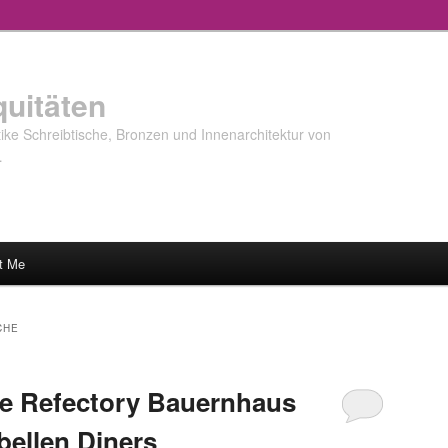
quitäten
ke Schreibtische, Bronzen und Innenarchitektur von
…
t Me
CHE
e Refectory Bauernhaus
bellen Diners