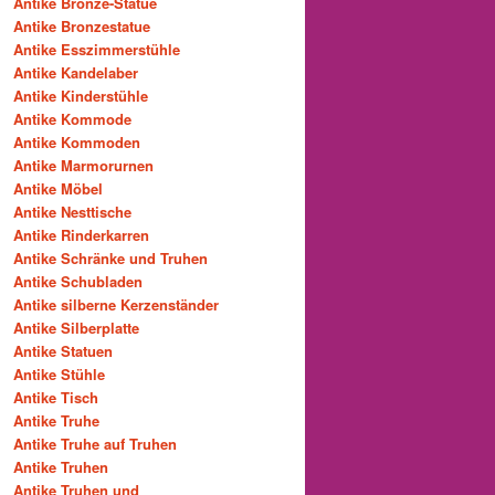
Antike Bronze-Statue
Antike Bronzestatue
Antike Esszimmerstühle
Antike Kandelaber
Antike Kinderstühle
Antike Kommode
Antike Kommoden
Antike Marmorurnen
Antike Möbel
Antike Nesttische
Antike Rinderkarren
Antike Schränke und Truhen
Antike Schubladen
Antike silberne Kerzenständer
Antike Silberplatte
Antike Statuen
Antike Stühle
Antike Tisch
Antike Truhe
Antike Truhe auf Truhen
Antike Truhen
Antike Truhen und