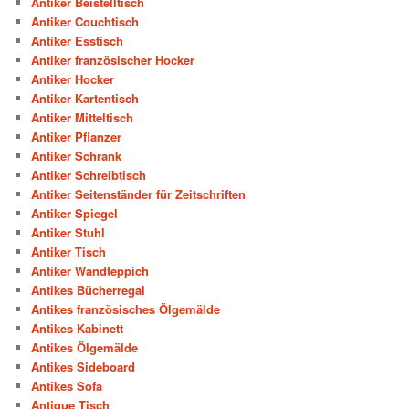
Antiker Beistelltisch
Antiker Couchtisch
Antiker Esstisch
Antiker französischer Hocker
Antiker Hocker
Antiker Kartentisch
Antiker Mitteltisch
Antiker Pflanzer
Antiker Schrank
Antiker Schreibtisch
Antiker Seitenständer für Zeitschriften
Antiker Spiegel
Antiker Stuhl
Antiker Tisch
Antiker Wandteppich
Antikes Bücherregal
Antikes französisches Ölgemälde
Antikes Kabinett
Antikes Ölgemälde
Antikes Sideboard
Antikes Sofa
Antique Tisch