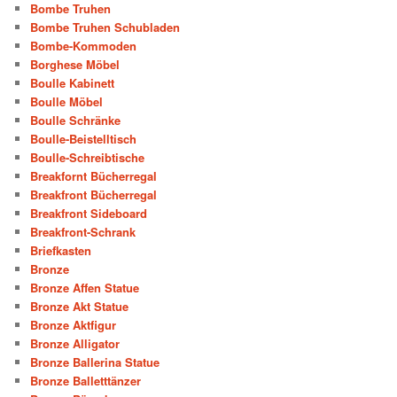
Bombe Truhen
Bombe Truhen Schubladen
Bombe-Kommoden
Borghese Möbel
Boulle Kabinett
Boulle Möbel
Boulle Schränke
Boulle-Beistelltisch
Boulle-Schreibtische
Breakfornt Bücherregal
Breakfront Bücherregal
Breakfront Sideboard
Breakfront-Schrank
Briefkasten
Bronze
Bronze Affen Statue
Bronze Akt Statue
Bronze Aktfigur
Bronze Alligator
Bronze Ballerina Statue
Bronze Balletttänzer