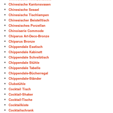
Chinesische Kantonsvasen
Chinesische Sessel
Chinesische Tischlampen
Chinesischer Beistelltisch
Chinesisches Porzellan
Chinoiserie Commode
Chiparus Art-Deco-Bronze
Chiparus Bronze
Chippendale Esstisch
Chippendale Kabinett
Chippendale Schreibtisch
Chippendale Stühle
Chippendale Tabelle
Chippendale-Bücherregal
Chippendale-Ständer
Clubstühle
Cocktail Tisch
Cocktail-Shaker
Cocktail-Tische
Cocktailkiste
Cocktailschrank