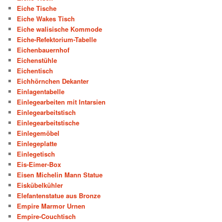
Eiche Tische
Eiche Wakes Tisch
Eiche walisische Kommode
Eiche-Refektorium-Tabelle
Eichenbauernhof
Eichenstühle
Eichentisch
Eichhörnchen Dekanter
Einlagentabelle
Einlegearbeiten mit Intarsien
Einlegearbeitstisch
Einlegearbeitstische
Einlegemöbel
Einlegeplatte
Einlegetisch
Eis-Eimer-Box
Eisen Michelin Mann Statue
Eiskübelkühler
Elefantenstatue aus Bronze
Empire Marmor Urnen
Empire-Couchtisch