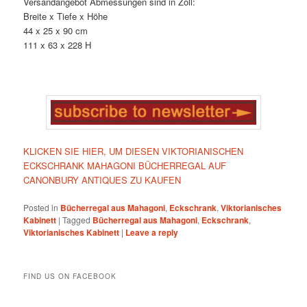
Versandangebot Abmessungen sind in Zoll:
Breite x Tiefe x Höhe
44 x 25 x 90 cm
111 x 63 x 228 H
KLICKEN SIE HIER, UM DIESEN VIKTORIANISCHEN
ECKSCHRANK MAHAGONI BÜCHERREGAL AUF
CANONBURY ANTIQUES ZU KAUFEN
Posted in
Bücherregal aus Mahagoni
,
Eckschrank
,
Viktorianisches
Kabinett
|
Tagged
Bücherregal aus Mahagoni
,
Eckschrank
,
Viktorianisches Kabinett
|
Leave a reply
FIND US ON FACEBOOK