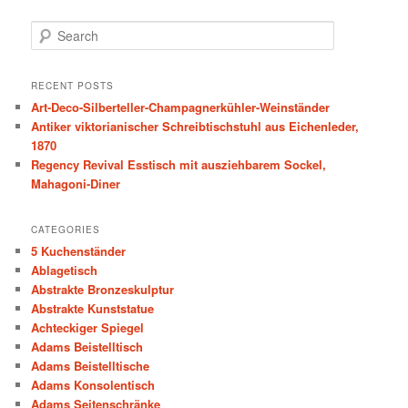
S
e
a
r
RECENT POSTS
c
Art-Deco-Silberteller-Champagnerkühler-Weinständer
h
Antiker viktorianischer Schreibtischstuhl aus Eichenleder,
1870
Regency Revival Esstisch mit ausziehbarem Sockel,
Mahagoni-Diner
CATEGORIES
5 Kuchenständer
Ablagetisch
Abstrakte Bronzeskulptur
Abstrakte Kunststatue
Achteckiger Spiegel
Adams Beistelltisch
Adams Beistelltische
Adams Konsolentisch
Adams Seitenschränke