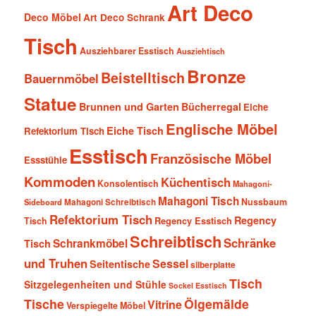
Art Deco
Deco Möbel
Art Deco Schrank
Tisch
Ausziehbarer Esstisch
Ausziehtisch
Bronze
Beistelltisch
Bauernmöbel
Statue
Brunnen und Garten
Bücherregal
Eiche
Englische Möbel
Eiche Tisch
Refektorium Tisch
Esstisch
Französische Möbel
Essstühle
Kommoden
Küchentisch
Konsolentisch
Mahagoni-
Mahagoni Tisch
Nussbaum
Sideboard
Mahagoni Schreibtisch
Refektorium Tisch
Regency
Tisch
Regency Esstisch
Schreibtisch
Schränke
Schrankmöbel
Tisch
und Truhen
Sessel
Seitentische
silberplatte
Tisch
Sitzgelegenheiten und Stühle
Sockel Esstisch
Tische
Ölgemälde
Vitrine
Verspiegelte Möbel