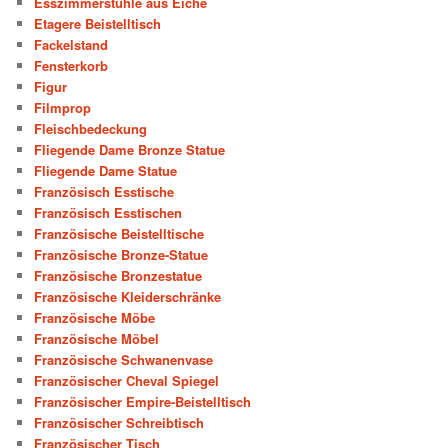
Esszimmerstühle aus Eiche
Etagere Beistelltisch
Fackelstand
Fensterkorb
Figur
Filmprop
Fleischbedeckung
Fliegende Dame Bronze Statue
Fliegende Dame Statue
Französisch Esstische
Französisch Esstischen
Französische Beistelltische
Französische Bronze-Statue
Französische Bronzestatue
Französische Kleiderschränke
Französische Möbe
Französische Möbel
Französische Schwanenvase
Französischer Cheval Spiegel
Französischer Empire-Beistelltisch
Französischer Schreibtisch
Französischer Tisch