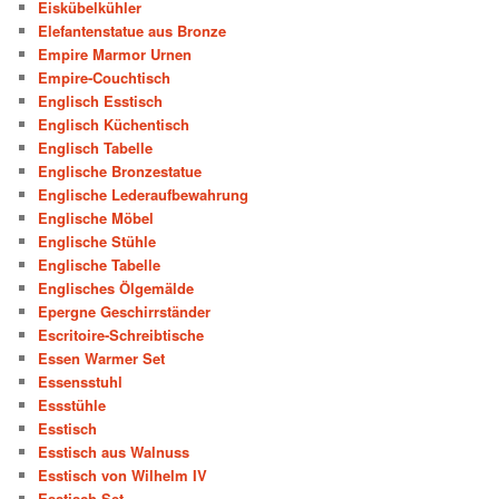
Eiskübelkühler
Elefantenstatue aus Bronze
Empire Marmor Urnen
Empire-Couchtisch
Englisch Esstisch
Englisch Küchentisch
Englisch Tabelle
Englische Bronzestatue
Englische Lederaufbewahrung
Englische Möbel
Englische Stühle
Englische Tabelle
Englisches Ölgemälde
Epergne Geschirrständer
Escritoire-Schreibtische
Essen Warmer Set
Essensstuhl
Essstühle
Esstisch
Esstisch aus Walnuss
Esstisch von Wilhelm IV
Esstisch-Set