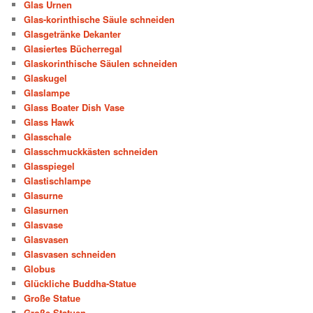
Glas Urnen
Glas-korinthische Säule schneiden
Glasgetränke Dekanter
Glasiertes Bücherregal
Glaskorinthische Säulen schneiden
Glaskugel
Glaslampe
Glass Boater Dish Vase
Glass Hawk
Glasschale
Glasschmuckkästen schneiden
Glasspiegel
Glastischlampe
Glasurne
Glasurnen
Glasvase
Glasvasen
Glasvasen schneiden
Globus
Glückliche Buddha-Statue
Große Statue
Große Statuen