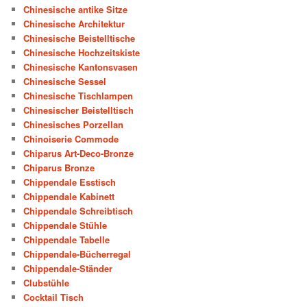
Chinesische antike Sitze
Chinesische Architektur
Chinesische Beistelltische
Chinesische Hochzeitskiste
Chinesische Kantonsvasen
Chinesische Sessel
Chinesische Tischlampen
Chinesischer Beistelltisch
Chinesisches Porzellan
Chinoiserie Commode
Chiparus Art-Deco-Bronze
Chiparus Bronze
Chippendale Esstisch
Chippendale Kabinett
Chippendale Schreibtisch
Chippendale Stühle
Chippendale Tabelle
Chippendale-Bücherregal
Chippendale-Ständer
Clubstühle
Cocktail Tisch