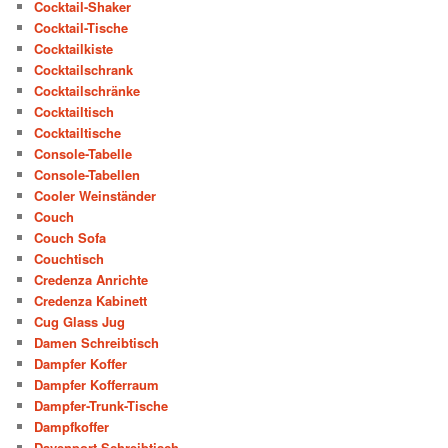
Cocktail-Shaker
Cocktail-Tische
Cocktailkiste
Cocktailschrank
Cocktailschränke
Cocktailtisch
Cocktailtische
Console-Tabelle
Console-Tabellen
Cooler Weinständer
Couch
Couch Sofa
Couchtisch
Credenza Anrichte
Credenza Kabinett
Cug Glass Jug
Damen Schreibtisch
Dampfer Koffer
Dampfer Kofferraum
Dampfer-Trunk-Tische
Dampfkoffer
Davenport-Schreibtisch