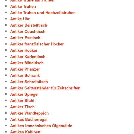
Antike Truhen
Antike Truhen und Hochzeitstruhen
Antike Uhr
Antiker Beistelltisch
Antiker Couchtisch
Antiker Esstisch
Antiker französischer Hocker
Antiker Hocker
Antiker Kartentisch
Antiker Mitteltisch
Antiker Pflanzer
Antiker Schrank
Antiker Schreibtisch
Antiker Seitenständer für Zeitschriften
Antiker Spiegel
Antiker Stuhl
Antiker Tisch
Antiker Wandteppich
Antikes Bücherregal
Antikes französisches Ölgemälde
Antikes Kabinett