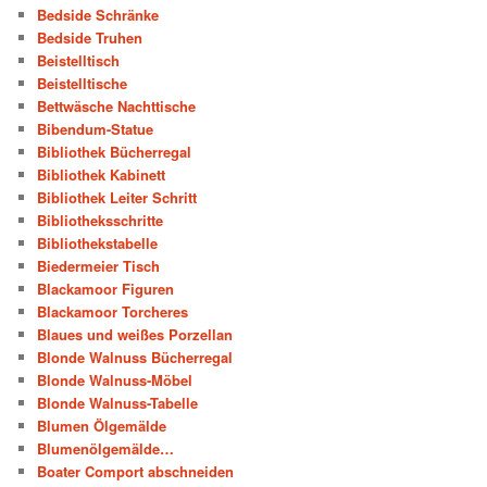
Bedside Schränke
Bedside Truhen
Beistelltisch
Beistelltische
Bettwäsche Nachttische
Bibendum-Statue
Bibliothek Bücherregal
Bibliothek Kabinett
Bibliothek Leiter Schritt
Bibliotheksschritte
Bibliothekstabelle
Biedermeier Tisch
Blackamoor Figuren
Blackamoor Torcheres
Blaues und weißes Porzellan
Blonde Walnuss Bücherregal
Blonde Walnuss-Möbel
Blonde Walnuss-Tabelle
Blumen Ölgemälde
Blumenölgemälde…
Boater Comport abschneiden