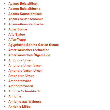
Adams Beistelltisch
Adams Beistelltische
Adams Konsolentisch
Adams Seitenschränke
Adams-Konsolentische
Adler Statue
Affe Statue
Affen-Trupp
Ägyptische Sphinx-Garten-Statue
Amerikanischer Steinadler
Amerikanisches Ölgemälde
Amphora Urnen
Amphora Urnen Vasen
Amphora Vasen Urnen
Amphoren Urnen
Amphorenvase
Amphorenvasen
Anitque Schreibtisch
Anrichte
Anrichte aus Walnuss
Anrichte Möbel