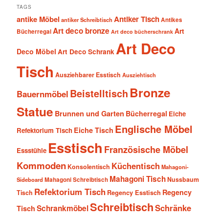
TAGS
antike Möbel
Antiker Tisch
antiker Schreibtisch
Antikes
Art deco bronze
Art
Bücherregal
Art deco bücherschrank
Art Deco
Deco Möbel
Art Deco Schrank
Tisch
Ausziehbarer Esstisch
Ausziehtisch
Bronze
Beistelltisch
Bauernmöbel
Statue
Brunnen und Garten
Bücherregal
Eiche
Englische Möbel
Eiche Tisch
Refektorium Tisch
Esstisch
Französische Möbel
Essstühle
Kommoden
Küchentisch
Konsolentisch
Mahagoni-
Mahagoni Tisch
Nussbaum
Sideboard
Mahagoni Schreibtisch
Refektorium Tisch
Regency
Tisch
Regency Esstisch
Schreibtisch
Schränke
Schrankmöbel
Tisch