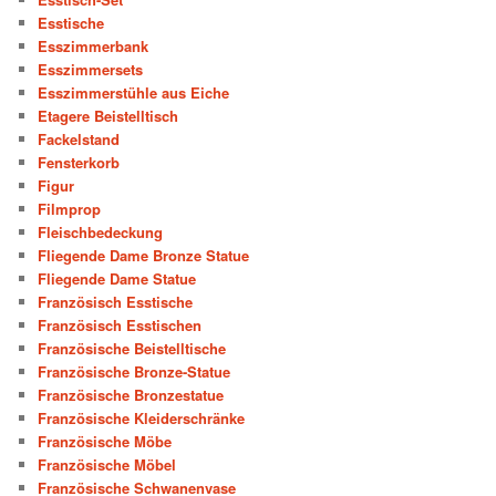
Esstische
Esszimmerbank
Esszimmersets
Esszimmerstühle aus Eiche
Etagere Beistelltisch
Fackelstand
Fensterkorb
Figur
Filmprop
Fleischbedeckung
Fliegende Dame Bronze Statue
Fliegende Dame Statue
Französisch Esstische
Französisch Esstischen
Französische Beistelltische
Französische Bronze-Statue
Französische Bronzestatue
Französische Kleiderschränke
Französische Möbe
Französische Möbel
Französische Schwanenvase