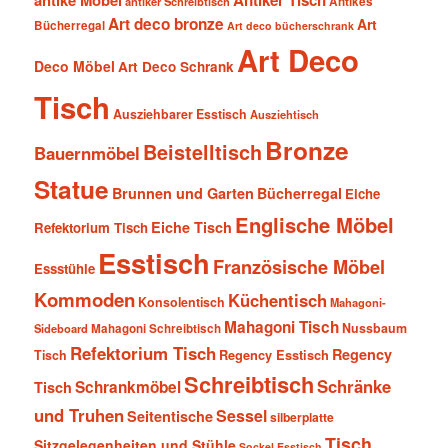
antiker Schreibtisch
Antikes
Art deco bronze
Art
Bücherregal
Art deco bücherschrank
Art Deco
Deco Möbel
Art Deco Schrank
Tisch
Ausziehbarer Esstisch
Ausziehtisch
Bronze
Beistelltisch
Bauernmöbel
Statue
Brunnen und Garten
Bücherregal
Eiche
Englische Möbel
Eiche Tisch
Refektorium Tisch
Esstisch
Französische Möbel
Essstühle
Kommoden
Küchentisch
Konsolentisch
Mahagoni-
Mahagoni Tisch
Nussbaum
Sideboard
Mahagoni Schreibtisch
Refektorium Tisch
Regency
Tisch
Regency Esstisch
Schreibtisch
Schränke
Schrankmöbel
Tisch
und Truhen
Sessel
Seitentische
silberplatte
Tisch
Sitzgelegenheiten und Stühle
Sockel Esstisch