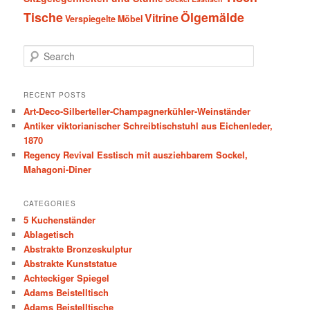
Tische
Ölgemälde
Vitrine
Verspiegelte Möbel
S
e
a
r
RECENT POSTS
c
Art-Deco-Silberteller-Champagnerkühler-Weinständer
h
Antiker viktorianischer Schreibtischstuhl aus Eichenleder,
1870
Regency Revival Esstisch mit ausziehbarem Sockel,
Mahagoni-Diner
CATEGORIES
5 Kuchenständer
Ablagetisch
Abstrakte Bronzeskulptur
Abstrakte Kunststatue
Achteckiger Spiegel
Adams Beistelltisch
Adams Beistelltische