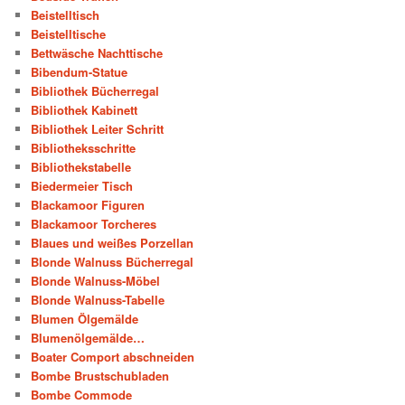
Beistelltisch
Beistelltische
Bettwäsche Nachttische
Bibendum-Statue
Bibliothek Bücherregal
Bibliothek Kabinett
Bibliothek Leiter Schritt
Bibliotheksschritte
Bibliothekstabelle
Biedermeier Tisch
Blackamoor Figuren
Blackamoor Torcheres
Blaues und weißes Porzellan
Blonde Walnuss Bücherregal
Blonde Walnuss-Möbel
Blonde Walnuss-Tabelle
Blumen Ölgemälde
Blumenölgemälde…
Boater Comport abschneiden
Bombe Brustschubladen
Bombe Commode