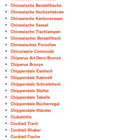
Chinesische Beistelltische
Chinesische Hochzeitskiste
Chinesische Kantonsvasen
Chinesische Sessel
Chinesische Tischlampen
Chinesischer Beistelltisch
Chinesisches Porzellan
Chinoiserie Commode
Chiparus Art-Deco-Bronze
Chiparus Bronze
Chippendale Esstisch
Chippendale Kabinett
Chippendale Schreibtisch
Chippendale Stühle
Chippendale Tabelle
Chippendale-Bücherregal
Chippendale-Ständer
Clubstühle
Cocktail Tisch
Cocktail-Shaker
Cocktail-Tische