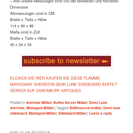
– Alle unsere Messungen sind von der breitesten und höchsten
Dimension
Abmessungen sind in CM:
Breite x Tiefe x Höhe
114 x 60 x 86
Maße sind in Zoll:
Breite x Tiefe x Höhe
45 x 24 x 34
KLICKEN SIE HIER KAUFEN SIE DIESE FLAMME
MAHOGANY SHERATON DEMI LUNE SIDEBOARD BUFFET
SERVER AUF CANONBURY ANTIQUES
Posted in
Anrichte Möbel
,
Buffet Server Möbel
,
Demi Lune
Anrichte
,
Mahagoni Möbel
|
Tagged
Büffetservermöbel
,
Demi lune
sideboard
,
Mahagoni-Möbel
,
Sideboard Möbel
|
Leave a reply
FIND US ON FACEBOOK