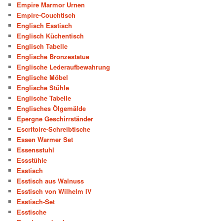
Empire Marmor Urnen
Empire-Couchtisch
Englisch Esstisch
Englisch Küchentisch
Englisch Tabelle
Englische Bronzestatue
Englische Lederaufbewahrung
Englische Möbel
Englische Stühle
Englische Tabelle
Englisches Ölgemälde
Epergne Geschirrständer
Escritoire-Schreibtische
Essen Warmer Set
Essensstuhl
Essstühle
Esstisch
Esstisch aus Walnuss
Esstisch von Wilhelm IV
Esstisch-Set
Esstische