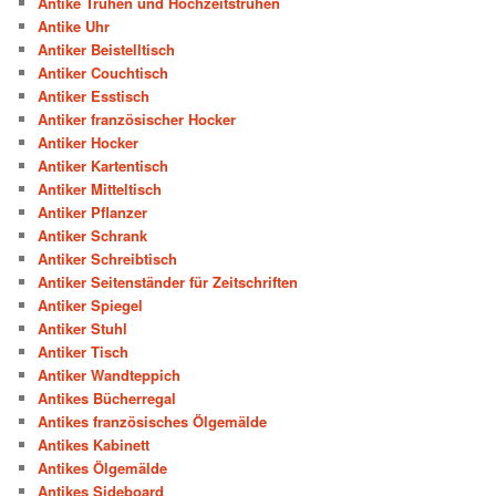
Antike Truhen und Hochzeitstruhen
Antike Uhr
Antiker Beistelltisch
Antiker Couchtisch
Antiker Esstisch
Antiker französischer Hocker
Antiker Hocker
Antiker Kartentisch
Antiker Mitteltisch
Antiker Pflanzer
Antiker Schrank
Antiker Schreibtisch
Antiker Seitenständer für Zeitschriften
Antiker Spiegel
Antiker Stuhl
Antiker Tisch
Antiker Wandteppich
Antikes Bücherregal
Antikes französisches Ölgemälde
Antikes Kabinett
Antikes Ölgemälde
Antikes Sideboard