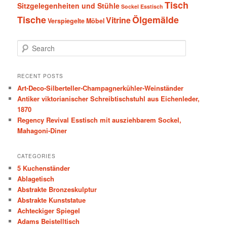
Tisch
Sitzgelegenheiten und Stühle
Sockel Esstisch
Tische
Ölgemälde
Vitrine
Verspiegelte Möbel
S
e
a
r
RECENT POSTS
c
Art-Deco-Silberteller-Champagnerkühler-Weinständer
h
Antiker viktorianischer Schreibtischstuhl aus Eichenleder,
1870
Regency Revival Esstisch mit ausziehbarem Sockel,
Mahagoni-Diner
CATEGORIES
5 Kuchenständer
Ablagetisch
Abstrakte Bronzeskulptur
Abstrakte Kunststatue
Achteckiger Spiegel
Adams Beistelltisch