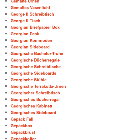
Gemalte Urnen
Gemaltes Vasenlicht
George II Schreibtisch
George II Tisch
Georgian Briefpapier Box
Georgian Desk
Georgian Kommoden
Georgian Sideboard
Georgische Bachelor-Truhe
Georgische Bücherregale
Georgische Schreibtische
Georgische Sideboards
Georgische Stühle
Georgische Terrakotta-Urnen
Georgischer Schreibtisch
Georgisches Bücherregal
Georgisches Kabinett
Georgisches Sideboard
Gepäck Fall
Gepäckbox
Gepäckbrust
Gepäckkoffer