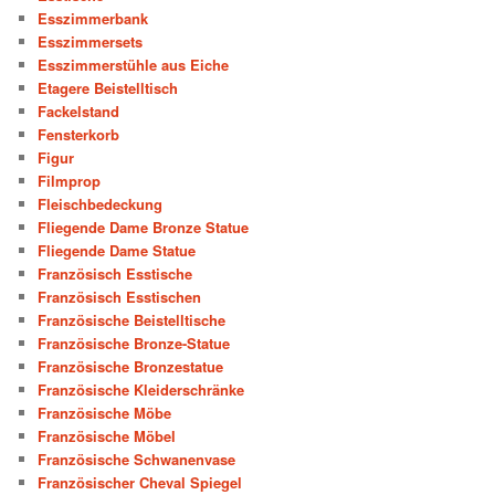
Esszimmerbank
Esszimmersets
Esszimmerstühle aus Eiche
Etagere Beistelltisch
Fackelstand
Fensterkorb
Figur
Filmprop
Fleischbedeckung
Fliegende Dame Bronze Statue
Fliegende Dame Statue
Französisch Esstische
Französisch Esstischen
Französische Beistelltische
Französische Bronze-Statue
Französische Bronzestatue
Französische Kleiderschränke
Französische Möbe
Französische Möbel
Französische Schwanenvase
Französischer Cheval Spiegel