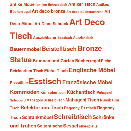
antike Möbel
Antiker Tisch
antiker Schreibtisch
Antikes
Art deco bronze
Art
Bücherregal
Art deco bücherschrank
Art Deco
Deco Möbel
Art Deco Schrank
Tisch
Ausziehbarer Esstisch
Ausziehtisch
Bronze
Beistelltisch
Bauernmöbel
Statue
Brunnen und Garten
Bücherregal
Eiche
Englische Möbel
Eiche Tisch
Refektorium Tisch
Esstisch
Französische Möbel
Essstühle
Kommoden
Küchentisch
Konsolentisch
Mahagoni-
Mahagoni Tisch
Nussbaum
Sideboard
Mahagoni Schreibtisch
Refektorium Tisch
Regency
Tisch
Regency Esstisch
Schreibtisch
Schränke
Schrankmöbel
Tisch
und Truhen
Sessel
Seitentische
silberplatte