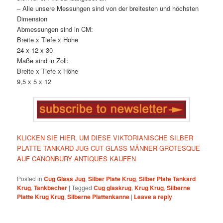
– Alle unsere Messungen sind von der breitesten und höchsten
Dimension
Abmessungen sind in CM:
Breite x Tiefe x Höhe
24 x 12 x 30
Maße sind in Zoll:
Breite x Tiefe x Höhe
9,5 x 5 x 12
KLICKEN SIE HIER, UM DIESE VIKTORIANISCHE SILBER
PLATTE TANKARD JUG CUT GLASS MÄNNER GROTESQUE
AUF CANONBURY ANTIQUES KAUFEN
Posted in
Cug Glass Jug
,
Silber Plate Krug
,
Silber Plate Tankard
Krug
,
Tankbecher
|
Tagged
Cug glaskrug
,
Krug Krug
,
Silberne
Platte Krug Krug
,
Silberne Plattenkanne
|
Leave a reply