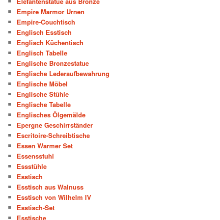
Elefantenstatue aus Bronze
Empire Marmor Urnen
Empire-Couchtisch
Englisch Esstisch
Englisch Küchentisch
Englisch Tabelle
Englische Bronzestatue
Englische Lederaufbewahrung
Englische Möbel
Englische Stühle
Englische Tabelle
Englisches Ölgemälde
Epergne Geschirrständer
Escritoire-Schreibtische
Essen Warmer Set
Essensstuhl
Essstühle
Esstisch
Esstisch aus Walnuss
Esstisch von Wilhelm IV
Esstisch-Set
Esstische