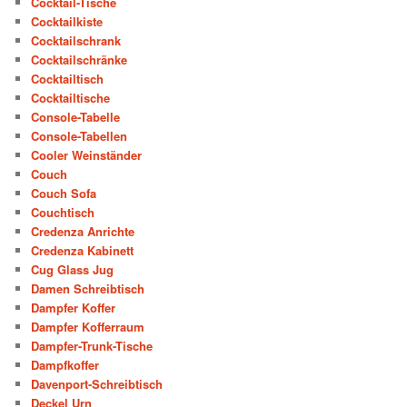
Cocktail-Tische
Cocktailkiste
Cocktailschrank
Cocktailschränke
Cocktailtisch
Cocktailtische
Console-Tabelle
Console-Tabellen
Cooler Weinständer
Couch
Couch Sofa
Couchtisch
Credenza Anrichte
Credenza Kabinett
Cug Glass Jug
Damen Schreibtisch
Dampfer Koffer
Dampfer Kofferraum
Dampfer-Trunk-Tische
Dampfkoffer
Davenport-Schreibtisch
Deckel Urn