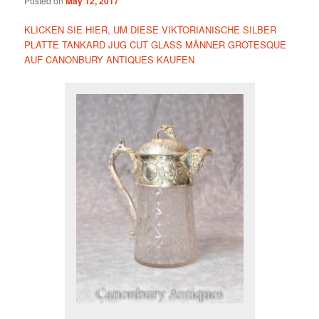
Posted on
May 12, 2017
KLICKEN SIE HIER, UM DIESE VIKTORIANISCHE SILBER
PLATTE TANKARD JUG CUT GLASS MÄNNER GROTESQUE
AUF CANONBURY ANTIQUES KAUFEN