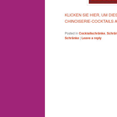
KLICKEN SIE HIER, UM D
CHINOISERIE-COCKTAILS 
Posted in
Cocktailschränke
,
Schrä
Schränke
|
Leave a reply