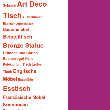
Art Deco
Schrank
Tisch
Ausziehbarer
Esstisch
Ausziehtisch
Bauernmöbel
Beistelltisch
Bronze Statue
Brunnen und Garten
Bücherregal
Eiche
Eiche
Refektorium Tisch
Englische
Tisch
Möbel
Essstühle
Esstisch
Französische Möbel
Kommoden