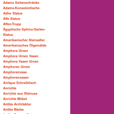
Adams Seitenschränke
Adams-Konsolentische
Adler Statue
Affe Statue
Affen-Trupp
Ägyptische Sphinx-Garten-
Statue
Amerikanischer Steinadler
Amerikanisches Ölgemälde
Amphora Urnen
Amphora Urnen Vasen
Amphora Vasen Urnen
Amphoren Urnen
Amphorenvase
Amphorenvasen
Anitque Schreibtisch
Anrichte
Anrichte aus Walnuss
Anrichte Möbel
Antike Architektur
Antike Bänke