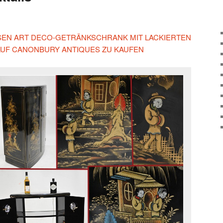
IESEN ART DECO-GETRÄNKSCHRANK MIT LACKIERTEN
AUF CANONBURY ANTIQUES ZU KAUFEN