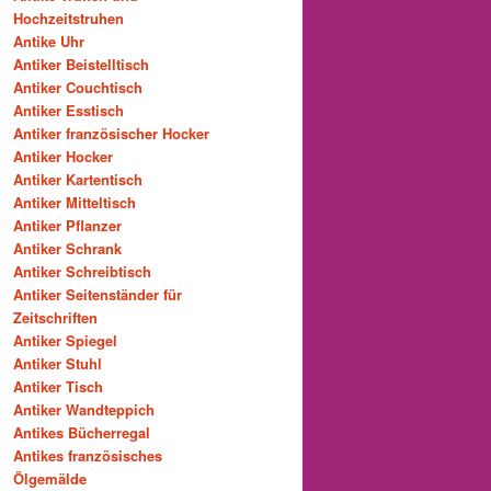
Hochzeitstruhen
Antike Uhr
Antiker Beistelltisch
Antiker Couchtisch
Antiker Esstisch
Antiker französischer Hocker
Antiker Hocker
Antiker Kartentisch
Antiker Mitteltisch
Antiker Pflanzer
Antiker Schrank
Antiker Schreibtisch
Antiker Seitenständer für
Zeitschriften
Antiker Spiegel
Antiker Stuhl
Antiker Tisch
Antiker Wandteppich
Antikes Bücherregal
Antikes französisches
Ölgemälde