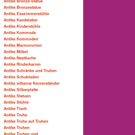
Antike Bronze-Statue
Antike Bronzestatue
Antike Esszimmerstühle
Antike Kandelaber
Antike Kinderstühle
Antike Kommode
Antike Kommoden
Antike Marmorurnen
Antike Möbel
Antike Nesttische
Antike Rinderkarren
Antike Schränke und Truhen
Antike Schubladen
Antike silberne Kerzenständer
Antike Silberplatte
Antike Statuen
Antike Stühle
Antike Tisch
Antike Truhe
Antike Truhe auf Truhen
Antike Truhen
Antike Truhen und