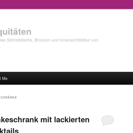
quitäten
ke Schreibtische, Bronzen und Innenarchitektur von
…
t Me
SCHRÄNKE
keschrank mit lackierten
ktails