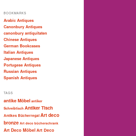
BOOKMARKS
Arabic Antiques
Canonbury Antiques
canonbury antiquitaten
Chinese Antiques
German Bookcases
Italian Antiques
Japanese Antiques
Portugese Antiques
Russian Antiques
Spanish Antiques
TAGS
antike Möbel
antiker
Antiker Tisch
Schreibtisch
Art deco
Antikes Bücherregal
bronze
Art deco bücherschrank
Art Deco Möbel
Art Deco